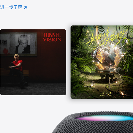
注
进一步了解
Apple
(在
Music
新
窗
口
中
打
开)