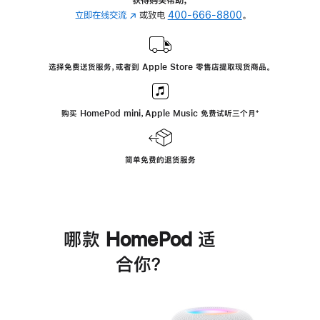
立即在线交流
(在
或致电
400-666-8800
。
新
窗
口
选择免费送货服务，或者到 Apple Store 零售店提取现货商品。
中
打
开)
购买 HomePod mini，Apple Music 免费试听三个月
脚
⁺
注
简单免费的退货服务
哪款 HomePod 适
合你？
进
一
步