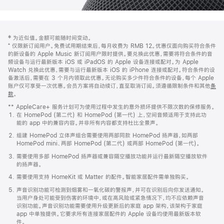
网
脚
‡ 为近似值。金额可能随时间变动。
注
页
⁺ 仅限新订阅用户。免费试用期结束后，每月收费为 RMB 12。优惠仅面向购买符合条件
页
的新设备的 Apple Music 新订阅用户限时提供。要兑换此优惠，需要将符合条件的音
频设备与运行最新版本 iOS 或 iPadOS 的 Apple 设备连接或配对。为 Apple
脚
Watch 兑换此优惠，需要与运行最新版本 iOS 的 iPhone 连接或配对。符合条件的设
备激活后，需要在 3 个月内领取此优惠。无论购买多少件符合条件的设备，每个 Apple
账户仅可享受一次优惠。会员方案将自动续订，直至取消订阅。须遵循限制条件和其他
条
款
。
(在
新
** AppleCare+ 服务计划可为使用过程中发生的意外损坏提供不限次数的保修服务。
窗
在 HomePod (第二代) 和 HomePod (第一代) 上，空间音频适用于支持此功
口
能的 app 中的兼容内容。并非所有内容都支持杜比全景声。
中
打
组建 HomePod 立体声组合需要使用两部同款 HomePod 扬声器，如两部
开)
HomePod mini、两部 HomePod (第二代) 或两部 HomePod (第一代)。
需要使用多部 HomePod 扬声器或兼容隔空播放功能并运行最新隔空播放软件
的扬声器。
需要使用支持 HomeKit 或 Matter 的配件。智能家居配件需单独购买。
声音识别功能可检测到烟雾和一氧化碳的警报声，并可在识别后向你发送通知。
当用户身处可能受到伤害的环境中，或在高风险或紧急情况下，均不应依赖声音
识别功能。声音识别功能需要使用升级更新后的家庭 app 架构，该架构于家庭
app 中单独提供。它要求所有连接家居配件的 Apple 设备均使用最新版本软
件。