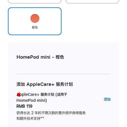
橙色
HomePod mini - 橙色
添加 AppleCare+ 服务计划
AppleCare+ 服务计划 (适用于
AppleC
添加
HomePod mini)
服
RMB 119
务
获得长达 2 年的不限次数的意外损坏保修服务
和额外技术支持
脚
**
计
注