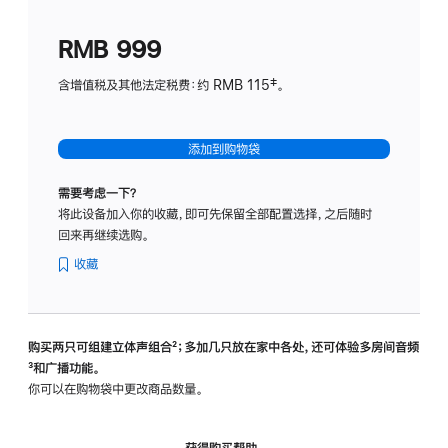
划
(适
RMB 999
用
于
含增值税及其他法定税费：约 RMB 115‡。
HomeP
mini)
添加到购物袋
需要考虑一下？
将此设备加入你的收藏，即可先保留全部配置选择，之后随时
回来再继续选购。
收藏
购买两只可组建立体声组合
脚
²；多加几只放在家中各处，还可体验多‍房‍间音频
脚
³和广播功能。
注
注
你可以在购物袋中更改商品数量。
获得购买帮助，