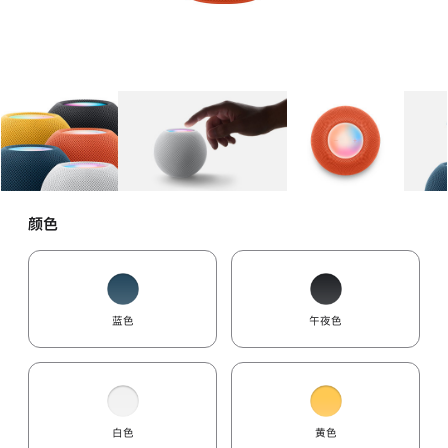
图库
图像
1
图库
图像
2
图库
图像
3
颜色
蓝色
午夜色
白色
黄色