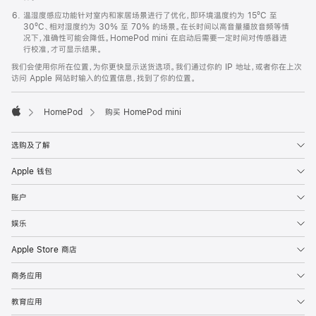
温湿度感应功能针对室内和家居场景进行了优化，即环境温度约为 15ºC 至
30ºC、相对湿度约为 30% 至 70% 的场景。在长时间以高音量播放音频等情
况下，准确性可能会降低。HomePod mini 在启动后需要一定时间对传感器进
行校准，才可显示结果。
我们会使用你所在位置，为你更快显示送货选项。我们通过你的 IP 地址，或者你在上次
访问 Apple 网站时输入的位置信息，找到了你的位置。
HomePod
购买 HomePod mini
Apple
选购及了解
Apple 钱包
账户
娱乐
Apple Store 商店
商务应用
教育应用