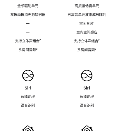
全频驱动单元
高振幅低音单元
双振动抵消无源辐射器
五高音单元波束成形阵列
—
空间音频
脚
¹
注
—
室内空间感应
支持立体声组合
脚
²
支持立体声组合
脚
²
注
注
多房间音频
脚
³
多房间音频
脚
³
注
注
Siri
Siri
智能助理
智能助理
语音识别
语音识别