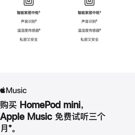
智能家居中枢
脚
⁴
智能家居中枢
脚
⁴
注
注
声音识别
脚
⁵
声音识别
脚
⁵
注
注
温湿度传感器
脚
⁶
温湿度传感器
脚
⁶
注
注
私密又安全
私密又安全
购买 HomePod mini，
Apple Music 免费试听三个
月
脚
⁺。