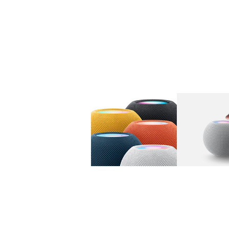
图库
图像
1