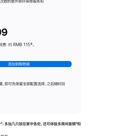
务
限次数的意外损坏保修服务和
计
划
(适
99
用
于
：约 RMB 115‡。
HomePod
mini)
添加到购物袋
藏，即可先保留全部配置选择，之后随时回
合
脚
²；多加几只放在家中各处，还可体验多‍房‍间音频
脚
³和
注
注