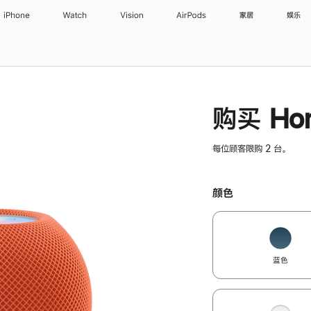
iPhone
Watch
Vision
AirPods
家居
娱乐
购买 Hom
每位顾客限购 2 台。
颜色
蓝色