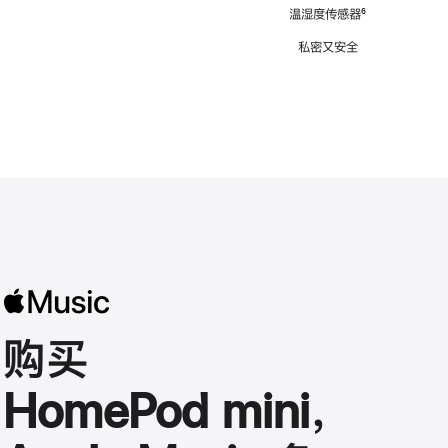
注
温湿度传感器
脚
⁶
注
私密又安全
购买
HomePod mini，