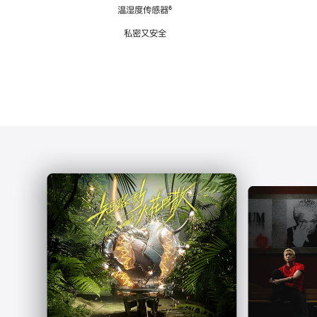
注
温湿度传感器
脚
⁶
注
私密又安全