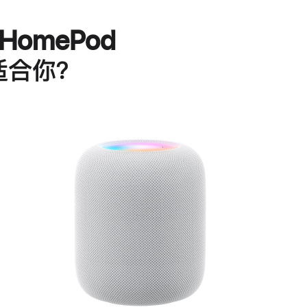
HomePod
适合你？
进
一
步
了
解
HomePod<