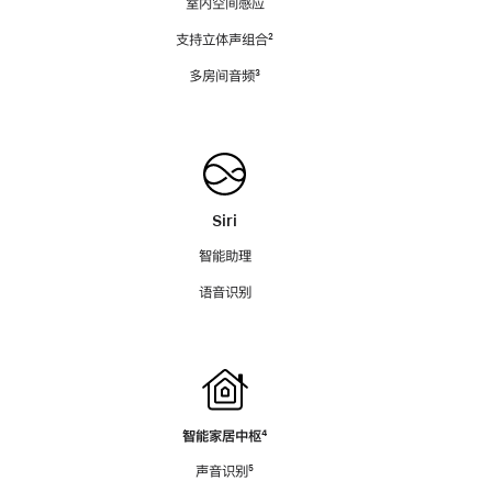
室内空间感应
支持立体声组合
脚
²
注
多房间音频
脚
³
注
Siri
智能助理
语音识别
智能家居中枢
脚
⁴
注
声音识别
脚
⁵