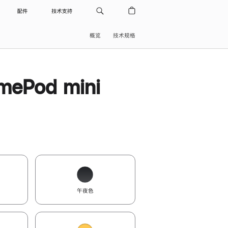
配件
技术支持
概览
技术规格
ePod mini
午夜色