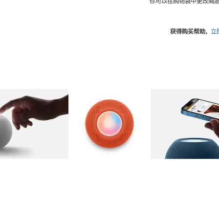
你可以在购物袋中更改商品
获得购买帮助，
立
图库
图像
2
图库
图像
3
图