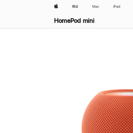
Apple
商店
Mac
iPad
HomePod mini
购
买
HomePod mini