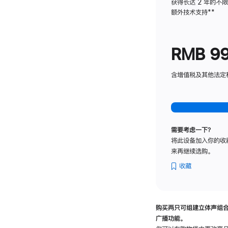
获得长达 2 年的不
额外技术支持
脚
**
注
RMB 9
含增值税及其他法定税费
需要考虑一下？
将此设备加入你的收
来再继续选购。
收藏
购买两只可组建立体声组
广播功能。