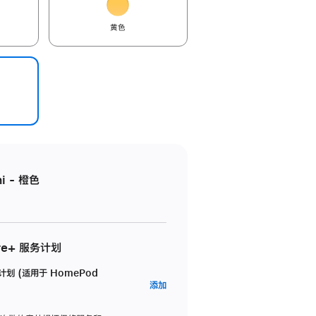
黄色
i - 橙色
re+ 服务计划
务计划 (适用于 HomePod
AppleCare+
添加
服