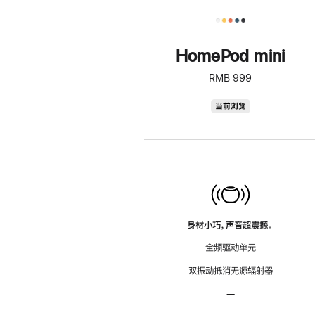
HomePod mini
RMB 999
HomePod
当前浏览
mini
身材小巧，声音超震撼。
全频驱动单元
双振动抵消无源辐射器
—