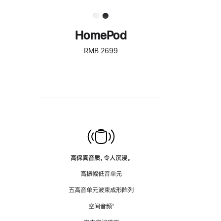
HomePod
RMB 2699
高保真音质，令人沉浸。
高振幅低音单元
五高音单元波束成形阵列
空间音频
脚
¹
注