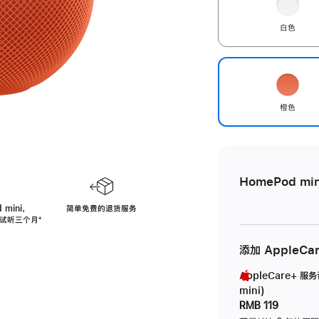
白色
橙色
HomePod min
 mini，
简单免费的退货服务
免费试听三个月
脚
⁺
注
添加 AppleCa
AppleCare+ 服
mini)
RMB 119