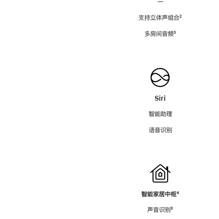
—
支持立体声组合
脚
²
注
多房间音频
脚
³
注
Siri
智能助理
语音识别
智能家居中枢
脚
⁴
注
声音识别
脚
⁵