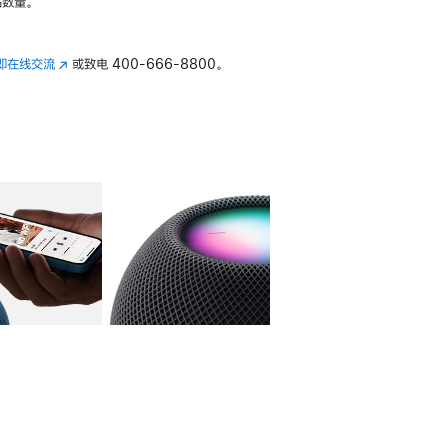
数量。
即在线交流
(在
或致电
400-666-8800。
新
窗
口
中
打
开)
库
图像
4
图库
图像
5