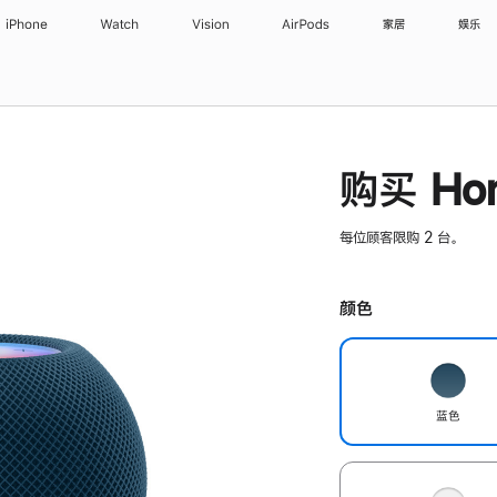
iPhone
Watch
Vision
AirPods
家居
娱乐
购买 Hom
每位顾客限购 2 台。
颜色
蓝色