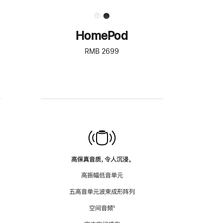
HomePod
RMB 2699
高保真音质，令人沉浸。
高振幅低音单元
五高音单元波束成形阵列
空间音频
脚
¹
注