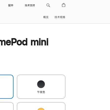
配件
技术支持
概览
技术规格
ePod mini
午夜色