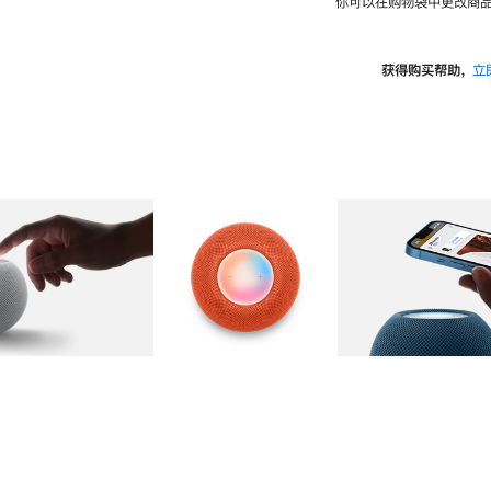
你可以在购物袋中更改商品
获得购买帮助，
立
图库
图像
2
图库
图像
3
图