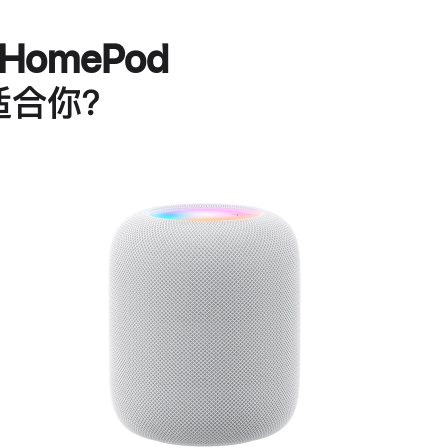
HomePod
适合你？
进
一
步
了
解
HomePod<