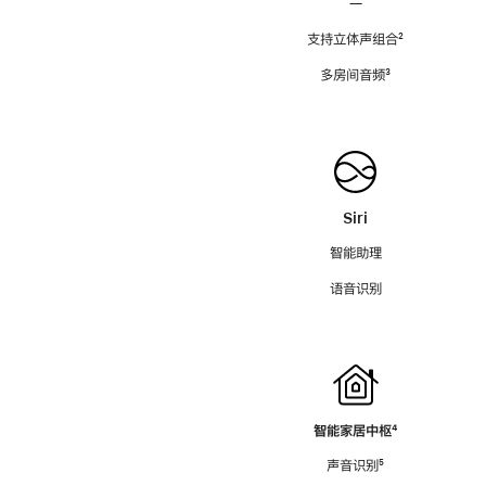
—
支持立体声组合
脚
²
注
多房间音频
脚
³
注
Siri
智能助理
语音识别
智能家居中枢
脚
⁴
注
声音识别
脚
⁵