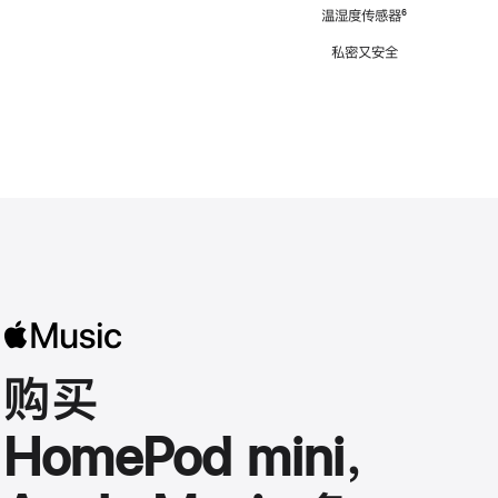
注
温湿度传感器
脚
⁶
注
私密又安全
购买
HomePod mini，