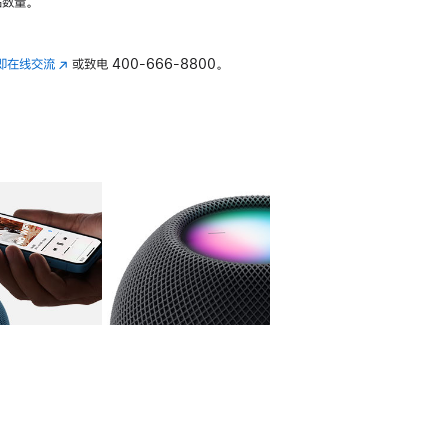
数量。
即在线交流
(在
或致电
400-666-8800。
新
窗
口
中
打
开)
库
图像
4
图库
图像
5