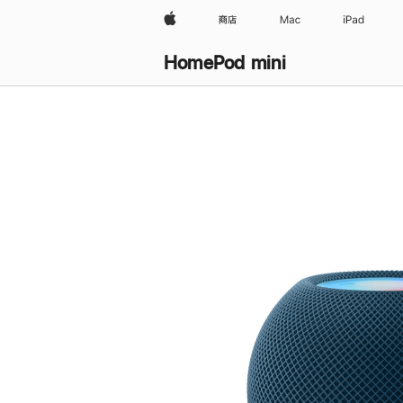
Apple
商店
Mac
iPad
HomePod mini
购
买
HomePod mini