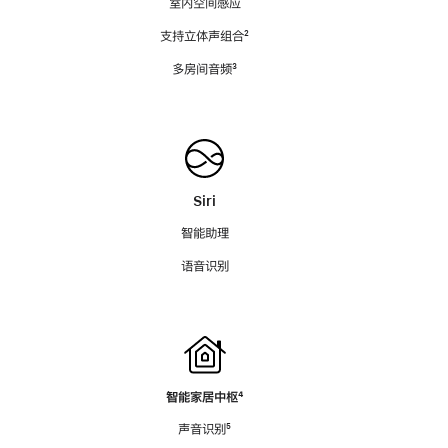
室内空间感应
支持立体声组合
脚
²
注
多房间音频
脚
³
注
Siri
智能助理
语音识别
智能家居中枢
脚
⁴
注
声音识别
脚
⁵