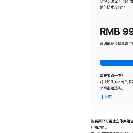
获得长达 2 年的不
额外技术支持
脚
**
注
RMB 9
含增值税及其他法定税费
需要考虑一下？
将此设备加入你的收
来再继续选购。
收藏
购买两只可组建立体声组
广播功能。