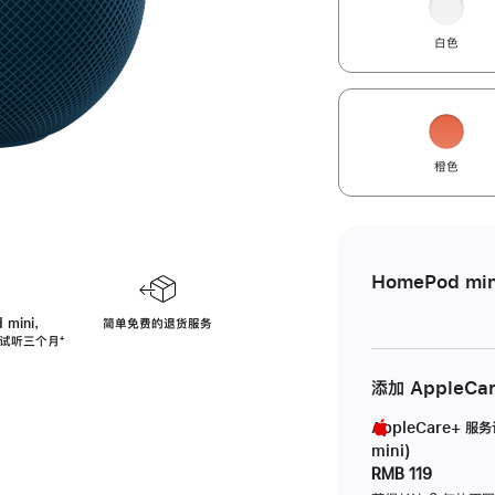
白色
橙色
HomePod min
 mini，
简单免费的退货服务
免费试听三个月
脚
⁺
注
添加 AppleCa
AppleCare+ 服
mini)
RMB 119