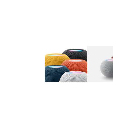
图库
图像
1