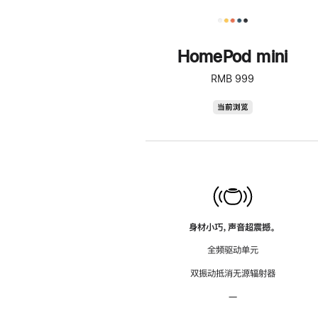
HomePod mini
RMB 999
HomePod
当前浏览
mini
身材小巧，声音超震撼。
全频驱动单元
双振动抵消无源辐射器
—