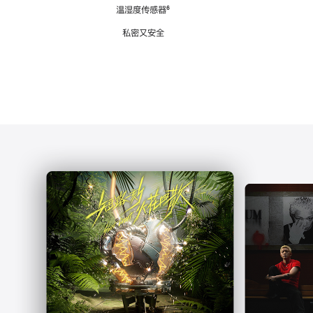
注
温湿度传感器
脚
⁶
注
私密又安全