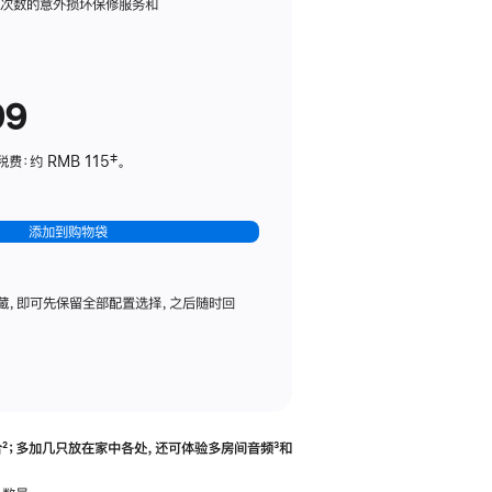
务
限次数的意外损坏保修服务和
计
划
(适
99
用
于
：约 RMB 115‡。
HomePod
mini)
添加到购物袋
藏，即可先保留全部配置选择，之后随时回
合
脚
²；多加几只放在家中各处，还可体验多‍房‍间音频
脚
³和
注
注