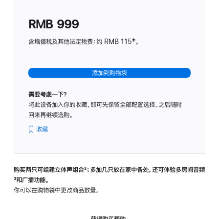
划
(适
RMB 999
用
于
含增值税及其他法定税费：约 RMB 115‡。
HomeP
mini)
添加到购物袋
需要考虑一下？
将此设备加入你的收藏，即可先保留全部配置选择，之后随时
回来再继续选购。
收藏
购买两只可组建立体声组合
脚
²；多加几只放在家中各处，还可体验多‍房‍间音频
脚
³和广播功能。
注
注
你可以在购物袋中更改商品数量。
获得购买帮助，