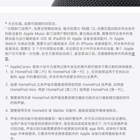
网
脚
‡ 为近似值。金额可能随时间变动。
注
页
⁺ 仅限新订阅用户。免费试用期结束后，每月收费为 RMB 12。优惠仅面向购买符合条件
页
的新设备的 Apple Music 新订阅用户限时提供。要兑换此优惠，需要将符合条件的音
频设备与运行最新版本 iOS 或 iPadOS 的 Apple 设备连接或配对。为 Apple
脚
Watch 兑换此优惠，需要与运行最新版本 iOS 的 iPhone 连接或配对。符合条件的设
备激活后，需要在 3 个月内领取此优惠。无论购买多少件符合条件的设备，每个 Apple
账户仅可享受一次优惠。会员方案将自动续订，直至取消订阅。须遵循限制条件和其他
条
款
。
(在
新
** AppleCare+ 服务计划可为使用过程中发生的意外损坏提供不限次数的保修服务。
窗
在 HomePod (第二代) 和 HomePod (第一代) 上，空间音频适用于支持此功
口
能的 app 中的兼容内容。并非所有内容都支持杜比全景声。
中
打
组建 HomePod 立体声组合需要使用两部同款 HomePod 扬声器，如两部
开)
HomePod mini、两部 HomePod (第二代) 或两部 HomePod (第一代)。
需要使用多部 HomePod 扬声器或兼容隔空播放功能并运行最新隔空播放软件
的扬声器。
需要使用支持 HomeKit 或 Matter 的配件。智能家居配件需单独购买。
声音识别功能可检测到烟雾和一氧化碳的警报声，并可在识别后向你发送通知。
当用户身处可能受到伤害的环境中，或在高风险或紧急情况下，均不应依赖声音
识别功能。声音识别功能需要使用升级更新后的家庭 app 架构，该架构于家庭
app 中单独提供。它要求所有连接家居配件的 Apple 设备均使用最新版本软
件。