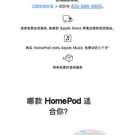
立即在线交流
(在
或致电
400-666-8800
。
新
窗
口
选择免费送货服务，或者到 Apple Store 零售店提取现货商品。
中
打
开)
购买 HomePod mini，Apple Music 免费试听三个月
脚
⁺
注
简单免费的退货服务
哪款 HomePod 适
合你？
进
一
步