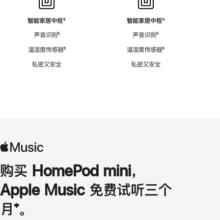
智能家居中枢
脚
⁴
智能家居中枢
脚
⁴
注
注
声音识别
脚
⁵
声音识别
脚
⁵
注
注
温湿度传感器
脚
⁶
温湿度传感器
脚
⁶
注
注
私密又安全
私密又安全
购买 HomePod mini，
Apple Music 免费试听三个
月
脚
⁺。