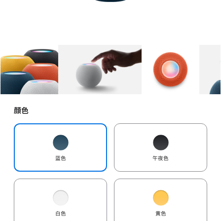
图库
图像
1
图库
图像
2
图库
图像
3
颜色
蓝色
午夜色
白色
黄色