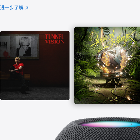
注
进一步了解
Apple
(在
Music
新
窗
口
中
打
开)