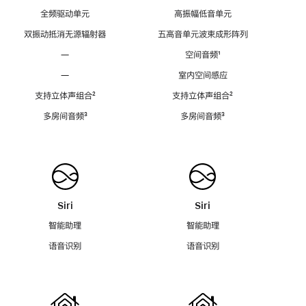
全频驱动单元
高振幅低音单元
双振动抵消无源辐射器
五高音单元波束成形阵列
—
空间音频
脚
¹
注
—
室内空间感应
支持立体声组合
脚
²
支持立体声组合
脚
²
注
注
多房间音频
脚
³
多房间音频
脚
³
注
注
Siri
Siri
智能助理
智能助理
语音识别
语音识别