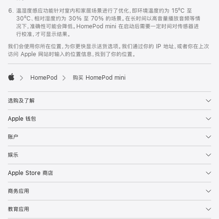
温湿度感应功能针对室内和家居场景进行了优化，即环境温度约为 15ºC 至
30ºC、相对湿度约为 30% 至 70% 的场景。在长时间以高音量播放音频等情
况下，准确性可能会降低。HomePod mini 在启动后需要一定时间对传感器进
行校准，才可显示结果。
我们会使用你所在位置，为你更快显示送货选项。我们通过你的 IP 地址，或者你在上次
访问 Apple 网站时输入的位置信息，找到了你的位置。
HomePod
购买 HomePod mini
Apple
选购及了解
Apple 钱包
账户
娱乐
Apple Store 商店
商务应用
教育应用