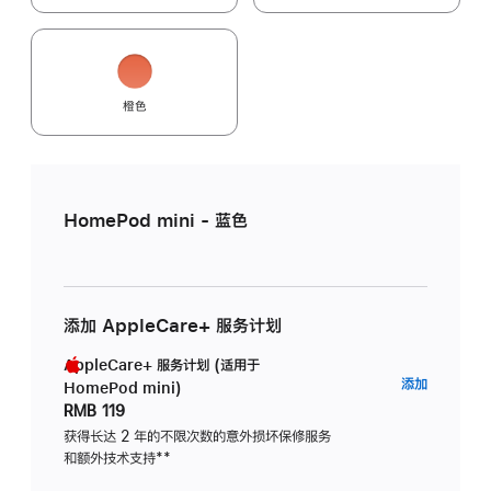
橙色
HomePod mini - 蓝色
添加 AppleCare+ 服务计划
AppleCare+ 服务计划 (适用于
AppleC
添加
HomePod mini)
服
RMB 119
务
获得长达 2 年的不限次数的意外损坏保修服务
和额外技术支持
脚
**
计
注