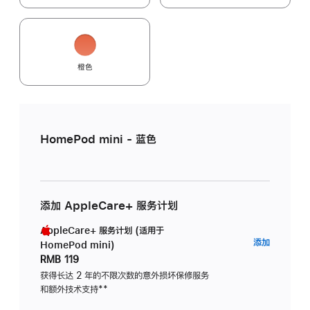
橙色
HomePod mini - 蓝色
添加 AppleCare+ 服务计划
AppleCare+ 服务计划 (适用于
AppleC
添加
HomePod mini)
服
RMB 119
务
获得长达 2 年的不限次数的意外损坏保修服务
和额外技术支持
脚
**
计
注