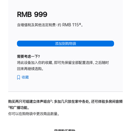
划
(适
RMB 999
用
于
含增值税及其他法定税费：约 RMB 115‡。
HomeP
mini)
添加到购物袋
需要考虑一下？
将此设备加入你的收藏，即可先保留全部配置选择，之后随时
回来再继续选购。
收藏
购买两只可组建立体声组合
脚
²；多加几只放在家中各处，还可体验多‍房‍间音频
脚
³和广播功能。
注
注
你可以在购物袋中更改商品数量。
获得购买帮助，