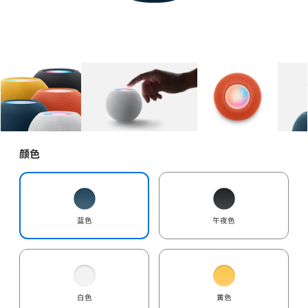
图库
图像
1
图库
图像
2
图库
图像
3
颜色
蓝色
午夜色
白色
黄色