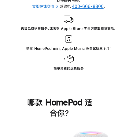
立即在线交流
(在
或致电
400-666-8800
。
新
窗
口
选择免费送货服务，或者到 Apple Store 零售店提取现货商品。
中
打
开)
购买 HomePod mini，Apple Music 免费试听三个月
脚
⁺
注
简单免费的退货服务
哪款 HomePod 适
合你？
进
一
步