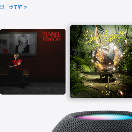
注
进一步了解
Apple
(在
Music
新
窗
口
中
打
开)