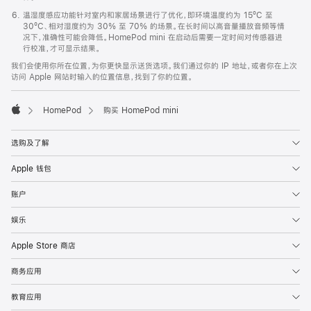
温湿度感应功能针对室内和家居场景进行了优化，即环境温度约为 15ºC 至
30ºC、相对湿度约为 30% 至 70% 的场景。在长时间以高音量播放音频等情
况下，准确性可能会降低。HomePod mini 在启动后需要一定时间对传感器进
行校准，才可显示结果。
我们会使用你所在位置，为你更快显示送货选项。我们通过你的 IP 地址，或者你在上次
访问 Apple 网站时输入的位置信息，找到了你的位置。
HomePod
购买 HomePod mini
Apple
选购及了解
Apple 钱包
账户
娱乐
Apple Store 商店
商务应用
教育应用