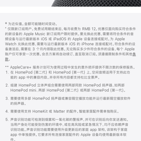
网
脚
‡ 为近似值。金额可能随时间变动。
注
页
⁺ 仅限新订阅用户。免费试用期结束后，每月收费为 RMB 12。优惠仅面向购买符合条件
页
的新设备的 Apple Music 新订阅用户限时提供。要兑换此优惠，需要将符合条件的音
频设备与运行最新版本 iOS 或 iPadOS 的 Apple 设备连接或配对。为 Apple
脚
Watch 兑换此优惠，需要与运行最新版本 iOS 的 iPhone 连接或配对。符合条件的设
备激活后，需要在 3 个月内领取此优惠。无论购买多少件符合条件的设备，每个 Apple
账户仅可享受一次优惠。会员方案将自动续订，直至取消订阅。须遵循限制条件和其他
条
款
。
(在
新
** AppleCare+ 服务计划可为使用过程中发生的意外损坏提供不限次数的保修服务。
窗
在 HomePod (第二代) 和 HomePod (第一代) 上，空间音频适用于支持此功
口
能的 app 中的兼容内容。并非所有内容都支持杜比全景声。
中
打
组建 HomePod 立体声组合需要使用两部同款 HomePod 扬声器，如两部
开)
HomePod mini、两部 HomePod (第二代) 或两部 HomePod (第一代)。
需要使用多部 HomePod 扬声器或兼容隔空播放功能并运行最新隔空播放软件
的扬声器。
需要使用支持 HomeKit 或 Matter 的配件。智能家居配件需单独购买。
声音识别功能可检测到烟雾和一氧化碳的警报声，并可在识别后向你发送通知。
当用户身处可能受到伤害的环境中，或在高风险或紧急情况下，均不应依赖声音
识别功能。声音识别功能需要使用升级更新后的家庭 app 架构，该架构于家庭
app 中单独提供。它要求所有连接家居配件的 Apple 设备均使用最新版本软
件。