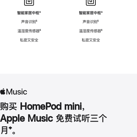
智能家居中枢
脚
⁴
智能家居中枢
脚
⁴
注
注
声音识别
脚
⁵
声音识别
脚
⁵
注
注
温湿度传感器
脚
⁶
温湿度传感器
脚
⁶
注
注
私密又安全
私密又安全
购买 HomePod mini，
Apple Music 免费试听三个
月
脚
⁺。