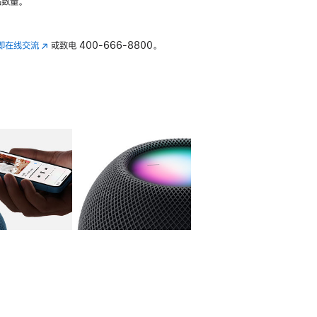
数量。
即在线交流
(在
或致电
400-666-8800。
新
窗
口
中
打
开)
库
图像
4
图库
图像
5