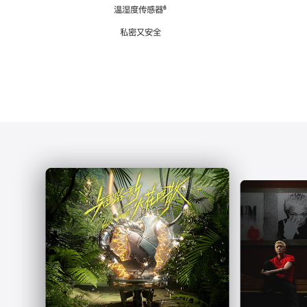
注
温湿度传感器
脚
⁶
注
私密又安全