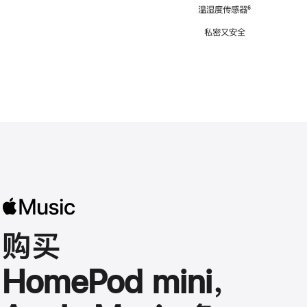
注
温湿度传感器
脚
⁶
注
私密又安全
购买
HomePod mini，