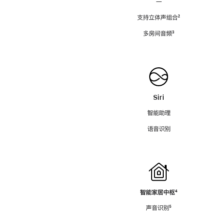
—
支持立体声组合
脚
²
注
多房间音频
脚
³
注
Siri
智能助理
语音识别
智能家居中枢
脚
⁴
注
声音识别
脚
⁵