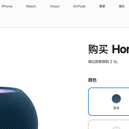
iPhone
Watch
Vision
AirPods
家居
娱乐
购买 Hom
每位顾客限购 2 台。
颜色
蓝色