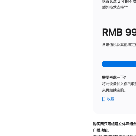
获得长达 2 年的不
额外技术支持
脚
**
注
RMB 9
含增值税及其他法定税费
需要考虑一下？
将此设备加入你的收
来再继续选购。
收藏
购买两只可组建立体声组
广播功能。