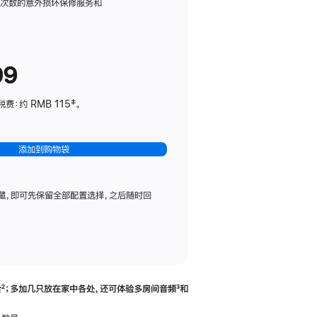
务
限次数的意外损坏保修服务和
计
划
(适
99
用
于
：约 RMB 115‡。
HomePod
mini)
添加到购物袋
藏，即可先保留全部配置选择，之后随时回
合
脚
²；多加几只放在家中各处，还可体验多‍房‍间音频
脚
³和
注
注