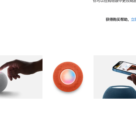
你可以在购物袋中更改商品
获得购买帮助，
立
图库
图像
2
图库
图像
3
图