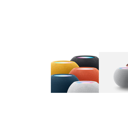
图库
图像
1