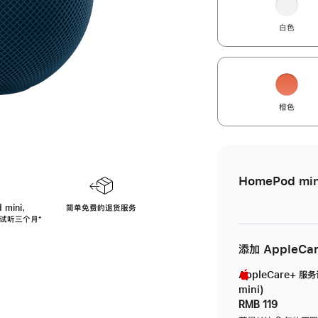
白色
橙色
HomePod min
 mini，
简单免费的退货服务
免费试听三个月
脚
⁺
注
添加 AppleCa
AppleCare+ 服
mini)
RMB 119