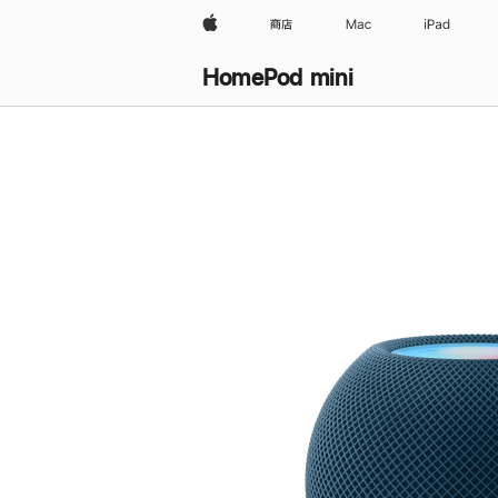
Apple
商店
Mac
iPad
HomePod mini
购
买
HomePod mini