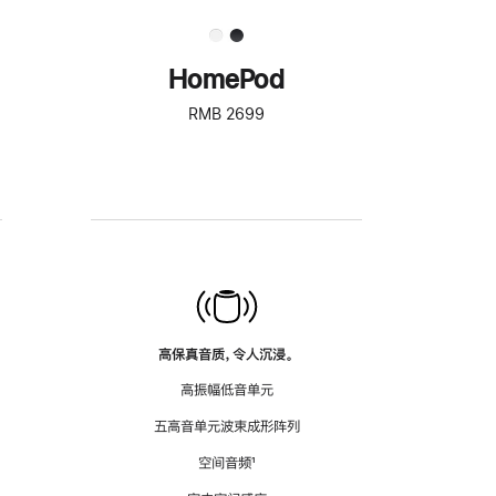
HomePod
RMB 2699
高保真音质，令人沉浸。
高振幅低音单元
五高音单元波束成形阵列
空间音频
脚
¹
注