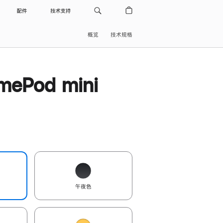
配件
技术支持
概览
技术规格
ePod mini
午夜色