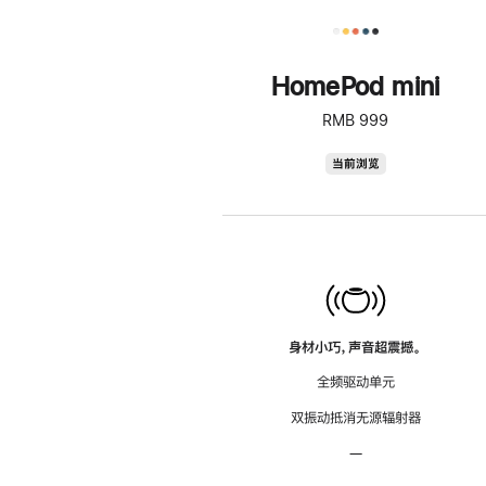
HomePod mini
RMB 999
HomePod
当前浏览
mini
身材小巧，声音超震撼。
全频驱动单元
双振动抵消无源辐射器
—