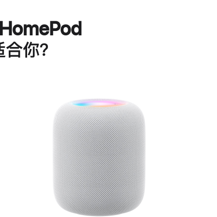
HomePod
适合你？
进
一
步
了
解
HomePod<