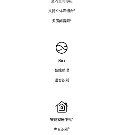
室内空间感应
支持立体声组合
脚
²
注
多房间音频
脚
³
注
Siri
智能助理
语音识别
智能家居中枢
脚
⁴
注
声音识别
脚
⁵