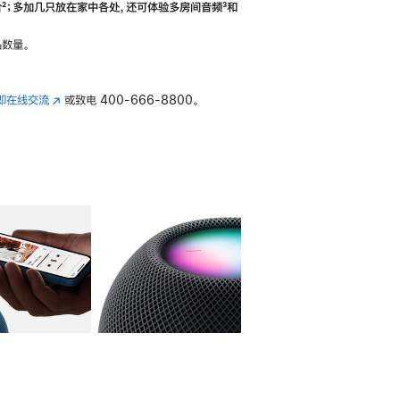
合
脚
²；多加几只放在家中各处，还可体验多‍房‍间音频
脚
³和
注
注
数量。
即在线交流
(在
或致电
400-666-8800。
新
窗
口
中
打
开)
库
图像
4
图库
图像
5