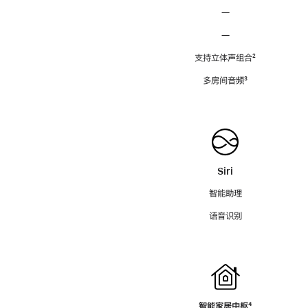
—
—
支持立体声组合
脚
²
注
多房间音频
脚
³
注
Siri
智能助理
语音识别
智能家居中枢
脚
⁴