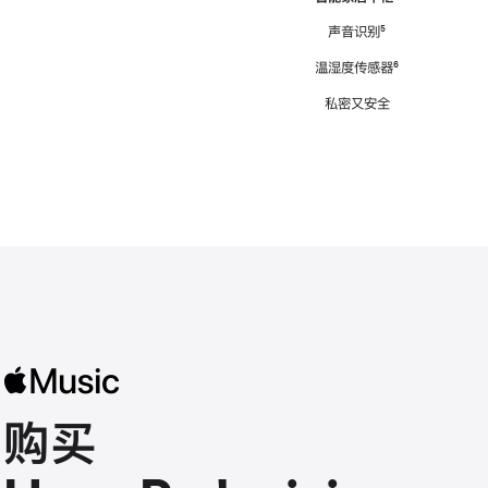
注
声音识别
脚
⁵
注
温湿度传感器
脚
⁶
注
私密又安全
购买