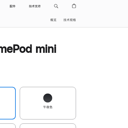
配件
技术支持
概览
技术规格
ePod mini
午夜色