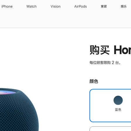
iPhone
Watch
Vision
AirPods
家居
娱乐
购买 Hom
每位顾客限购 2 台。
颜色
蓝色