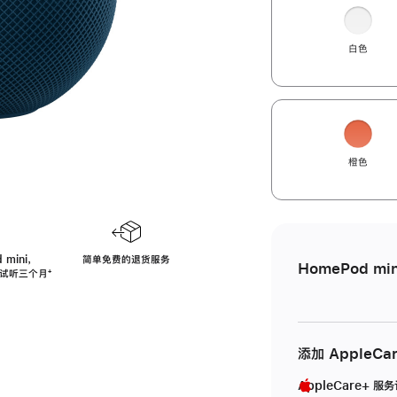
白色
橙色
 mini，
简单免费的退货服务
HomePod min
免费试听三个月
脚
⁺
注
添加 AppleCa
AppleCare+ 服