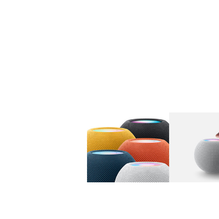
图库
图像
1