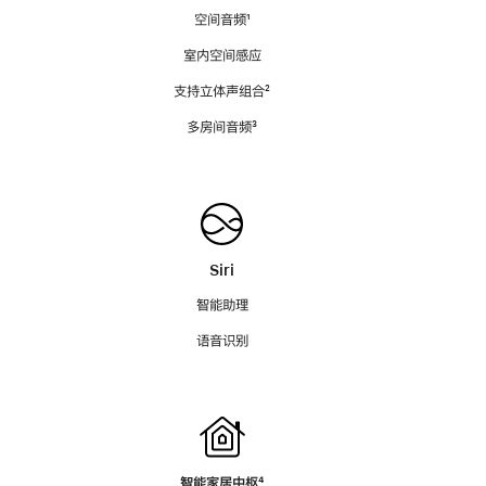
空间音频
脚
¹
注
室内空间感应
支持立体声组合
脚
²
注
多房间音频
脚
³
注
Siri
智能助理
语音识别
智能家居中枢
脚
⁴