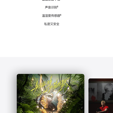
注
声音识别
脚
⁵
注
温湿度传感器
脚
⁶
注
私密又安全