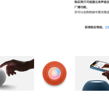
购买两只可组建立体声组
广播功能。
你可以在购物袋中更改商品
获得购买帮助，
立
图库
图像
2
图库
图像
3
图