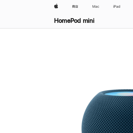
Apple
商店
Mac
iPad
HomePod mini
购
买
HomePod mini