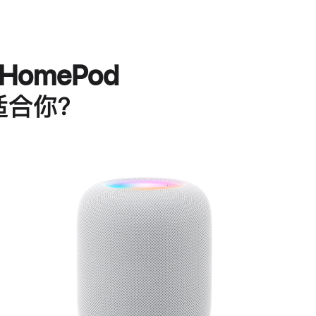
HomePod
适合你？
进
一
步
了
解
HomePod<