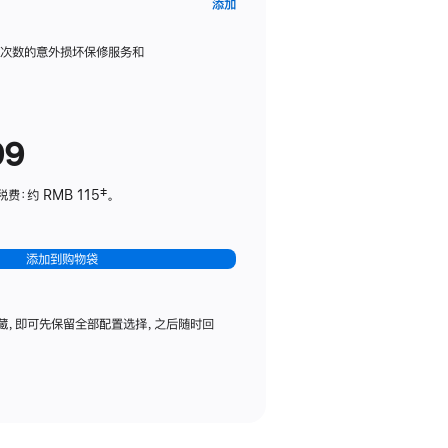
AppleCare+
添加
服
务
限次数的意外损坏保修服务和
计
划
(适
99
用
于
：约 RMB 115‡。
HomePod
mini)
添加到购物袋
藏，即可先保留全部配置选择，之后随时回