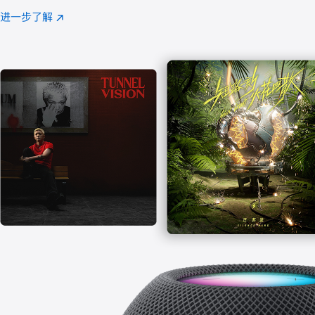
注
进一步了解
Apple
(在
Music
新
窗
口
中
打
开)