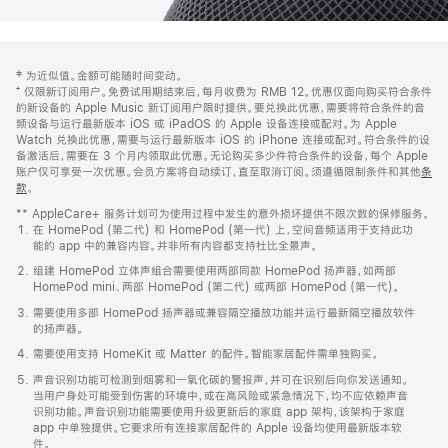
网
脚
‡ 为近似值。金额可能随时间变动。
注
页
⁺ 仅限新订阅用户。免费试用期结束后，每月收费为 RMB 12。优惠仅面向购买符合条件
页
的新设备的 Apple Music 新订阅用户限时提供。要兑换此优惠，需要将符合条件的音
频设备与运行最新版本 iOS 或 iPadOS 的 Apple 设备连接或配对。为 Apple
脚
Watch 兑换此优惠，需要与运行最新版本 iOS 的 iPhone 连接或配对。符合条件的设
备激活后，需要在 3 个月内领取此优惠。无论购买多少件符合条件的设备，每个 Apple
账户仅可享受一次优惠。会员方案将自动续订，直至取消订阅。须遵循限制条件和其他
条
款
。
(在
新
** AppleCare+ 服务计划可为使用过程中发生的意外损坏提供不限次数的保修服务。
窗
在 HomePod (第二代) 和 HomePod (第一代) 上，空间音频适用于支持此功
口
能的 app 中的兼容内容。并非所有内容都支持杜比全景声。
中
打
组建 HomePod 立体声组合需要使用两部同款 HomePod 扬声器，如两部
开)
HomePod mini、两部 HomePod (第二代) 或两部 HomePod (第一代)。
需要使用多部 HomePod 扬声器或兼容隔空播放功能并运行最新隔空播放软件
的扬声器。
需要使用支持 HomeKit 或 Matter 的配件。智能家居配件需单独购买。
声音识别功能可检测到烟雾和一氧化碳的警报声，并可在识别后向你发送通知。
当用户身处可能受到伤害的环境中，或在高风险或紧急情况下，均不应依赖声音
识别功能。声音识别功能需要使用升级更新后的家庭 app 架构，该架构于家庭
app 中单独提供。它要求所有连接家居配件的 Apple 设备均使用最新版本软
件。