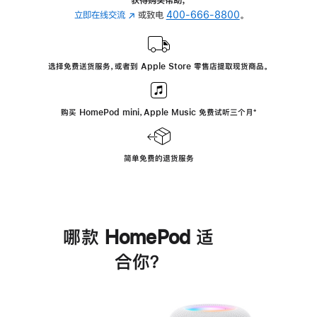
立即在线交流
(在
或致电
400-666-8800
。
新
窗
口
选择免费送货服务，或者到 Apple Store 零售店提取现货商品。
中
打
开)
购买 HomePod mini，Apple Music 免费试听三个月
脚
⁺
注
简单免费的退货服务
哪款 HomePod 适
合你？
进
一
步