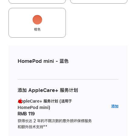
橙色
HomePod mini - 蓝色
添加 AppleCare+ 服务计划
AppleCare+ 服务计划 (适用于
AppleC
添加
HomePod mini)
服
RMB 119
务
获得长达 2 年的不限次数的意外损坏保修服务
和额外技术支持
脚
**
计
注