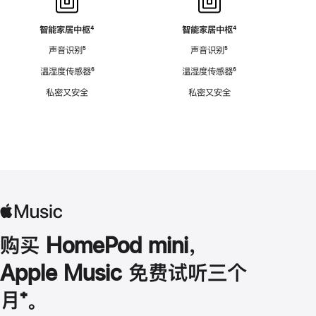
智能家居中枢
脚
⁴
智能家居中枢
脚
⁴
注
注
声音识别
脚
⁵
声音识别
脚
⁵
注
注
温湿度传感器
脚
⁶
温湿度传感器
脚
⁶
注
注
私密又安全
私密又安全
购买 HomePod mini，
Apple Music 免费试听三个
月
脚
⁺。