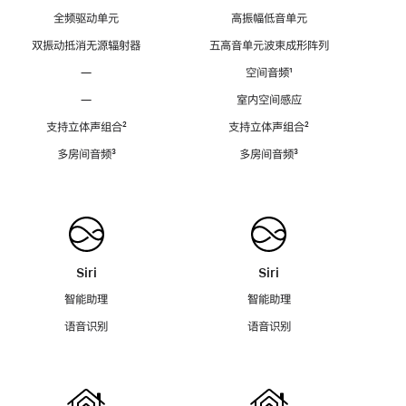
全频驱动单元
高振幅低音单元
双振动抵消无源辐射器
五高音单元波束成形阵列
—
空间音频
脚
¹
注
—
室内空间感应
支持立体声组合
脚
²
支持立体声组合
脚
²
注
注
多房间音频
脚
³
多房间音频
脚
³
注
注
Siri
Siri
智能助理
智能助理
语音识别
语音识别