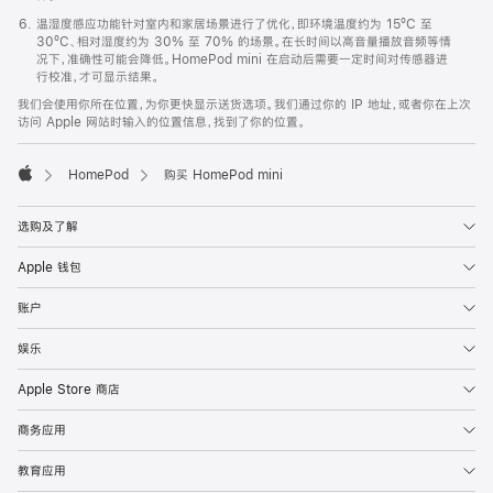
温湿度感应功能针对室内和家居场景进行了优化，即环境温度约为 15ºC 至
30ºC、相对湿度约为 30% 至 70% 的场景。在长时间以高音量播放音频等情
况下，准确性可能会降低。HomePod mini 在启动后需要一定时间对传感器进
行校准，才可显示结果。
我们会使用你所在位置，为你更快显示送货选项。我们通过你的 IP 地址，或者你在上次
访问 Apple 网站时输入的位置信息，找到了你的位置。
HomePod
购买 HomePod mini
Apple
选购及了解
Apple 钱包
账户
娱乐
Apple Store 商店
商务应用
教育应用