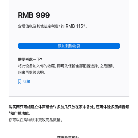
划
(适
RMB 999
用
于
含增值税及其他法定税费：约 RMB 115‡。
HomeP
mini)
添加到购物袋
需要考虑一下？
将此设备加入你的收藏，即可先保留全部配置选择，之后随时
回来再继续选购。
收藏
购买两只可组建立体声组合
脚
²；多加几只放在家中各处，还可体验多‍房‍间音频
脚
³和广播功能。
注
注
你可以在购物袋中更改商品数量。
获得购买帮助，