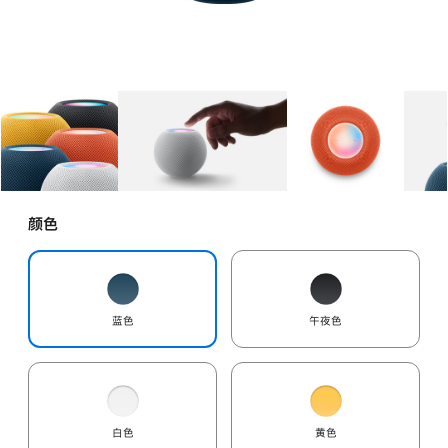
图库
图像
1
图库
图像
2
图库
图像
3
颜色
蓝色
午夜色
白色
黄色