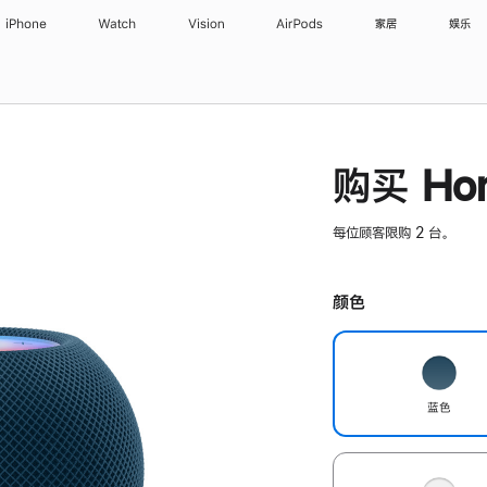
iPhone
Watch
Vision
AirPods
家居
娱乐
购买 Hom
每位顾客限购 2 台。
颜色
蓝色