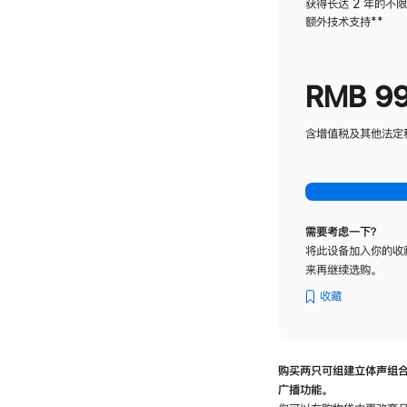
获得长达 2 年的不
额外技术支持
脚
**
注
RMB 9
含增值税及其他法定税费
需要考虑一下？
将此设备加入你的收
来再继续选购。
收藏
购买两只可组建立体声组
广播功能。