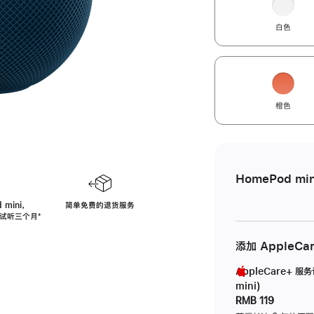
白色
橙色
HomePod min
 mini，
简单免费的退货服务
免费试听三个月
脚
⁺
注
添加 AppleCa
AppleCare+ 服
mini)
RMB 119