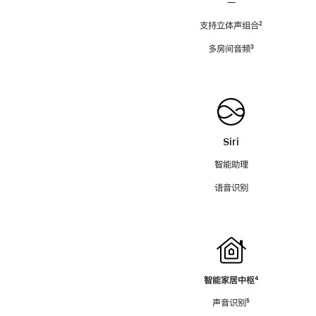
—
支持立体声组合
脚
²
注
多房间音频
脚
³
注
Siri
智能助理
语音识别
智能家居中枢
脚
⁴
注
声音识别
脚
⁵