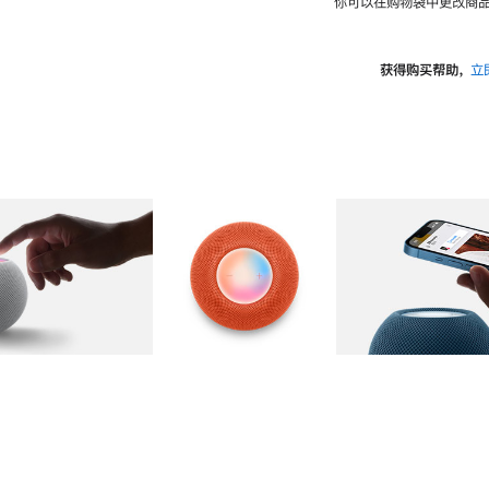
你可以在购物袋中更改商品
获得购买帮助，
立
图库
图像
2
图库
图像
3
图