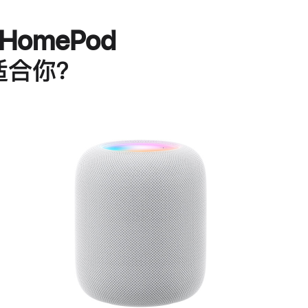
HomePod
适合你？
进
一
步
了
解
HomePod<