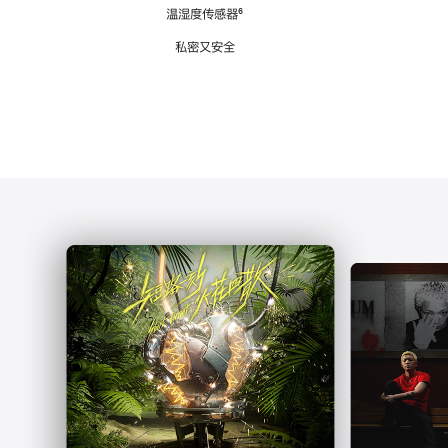
注
温湿度传感器
脚
⁶
注
私密又安全