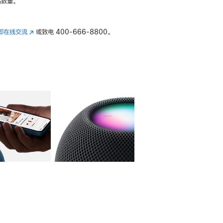
数量。
即在线交流
(在
或致电
400-666-8800。
新
窗
口
中
打
开)
库
图像
4
图库
图像
5