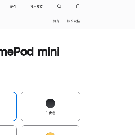
配件
技术支持
概览
技术规格
ePod mini
午夜色