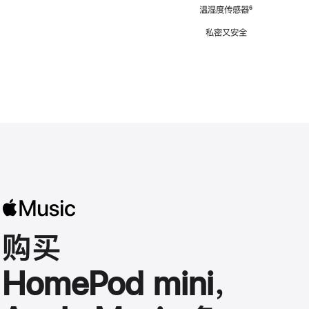
注
温湿度传感器
脚
⁶
注
私密又安全
购买
HomePod mini，