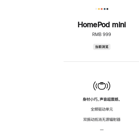
HomePod mini
RMB 999
HomePod
当前浏览
mini
身材小巧，声音超震撼。
全频驱动单元
双振动抵消无源辐射器
—