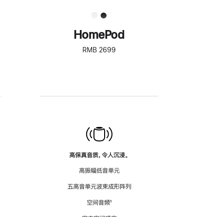
HomePod
RMB 2699
高保真音质，令人沉浸。
高振幅低音单元
五高音单元波束成形阵列
空间音频
脚
¹
注