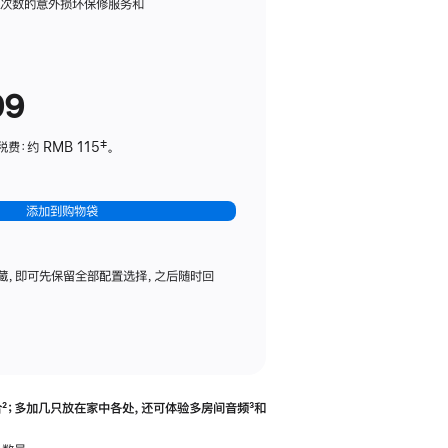
务
限次数的意外损坏保修服务和
计
划
(适
99
用
于
：约 RMB 115‡。
HomePod
mini)
添加到购物袋
藏，即可先保留全部配置选择，之后随时回
合
脚
²；多加几只放在家中各处，还可体验多‍房‍间音频
脚
³和
注
注