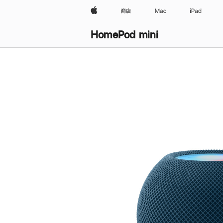
Apple
商店
Mac
iPad
HomePod mini
购
买
HomePod mini