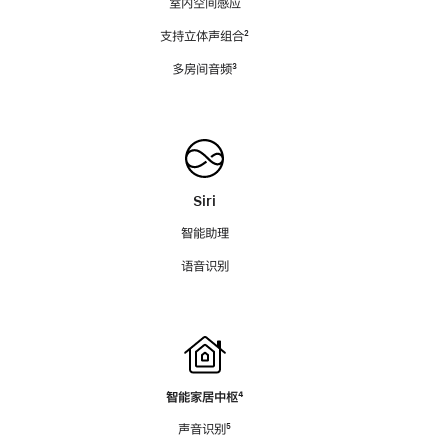
室内空间感应
支持立体声组合
脚
²
注
多房间音频
脚
³
注
Siri
智能助理
语音识别
智能家居中枢
脚
⁴
注
声音识别
脚
⁵