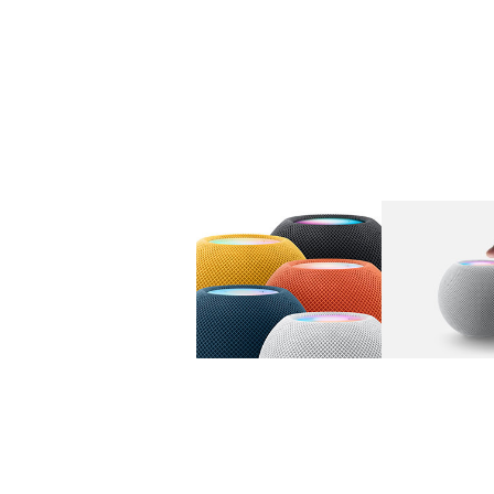
图库
图像
1