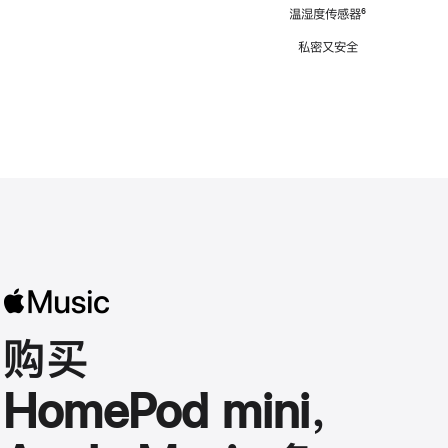
注
温湿度传感器
脚
⁶
注
私密又安全
购买
HomePod mini，