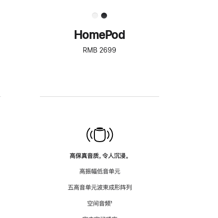
HomePod
RMB 2699
高保真音质，令人沉浸。
高振幅低音单元
五高音单元波束成形阵列
空间音频
脚
¹
注