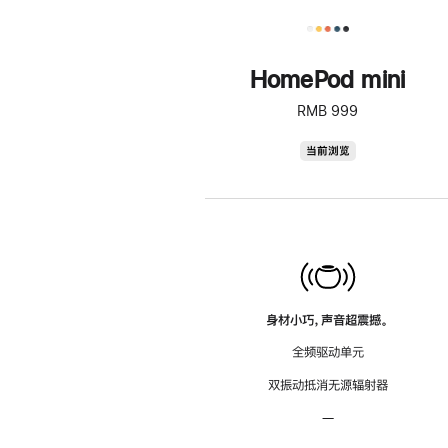
HomePod mini
RMB 999
HomePod
当前浏览
mini
身材小巧，声音超震撼。
全频驱动单元
双振动抵消无源辐射器
—