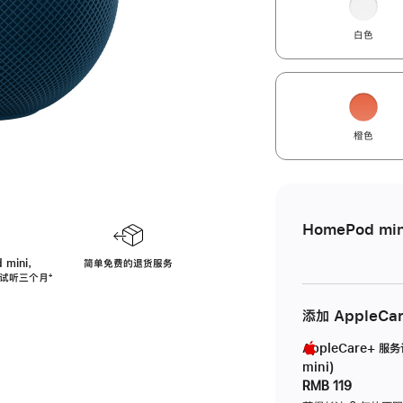
白色
橙色
HomePod min
 mini，
简单免费的退货服务
免费试听三个月
脚
⁺
注
添加 AppleCa
AppleCare+ 服
mini)
RMB 119