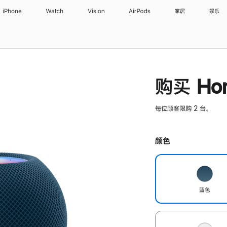
iPhone
Watch
Vision
AirPods
家居
娱乐
购买 Hom
每位顾客限购 2 台。
颜色
蓝色