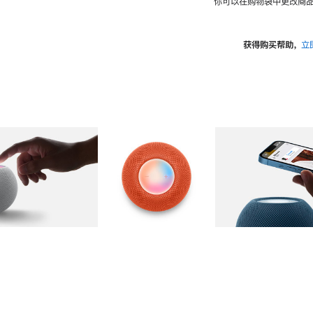
你可以在购物袋中更改商品
获得购买帮助，
立
图库
图像
2
图库
图像
3
图