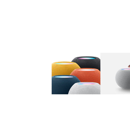
图库
图像
1