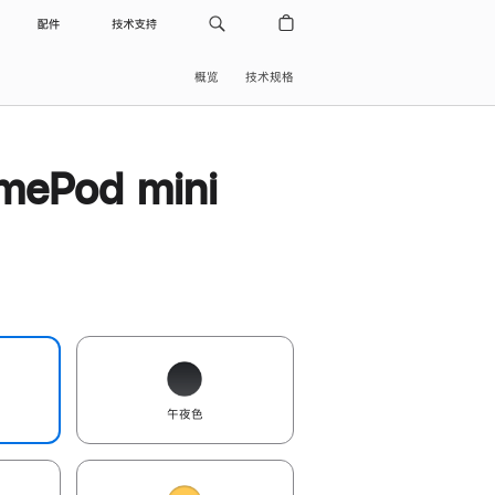
配件
技术支持
概览
技术规格
ePod mini
午夜色