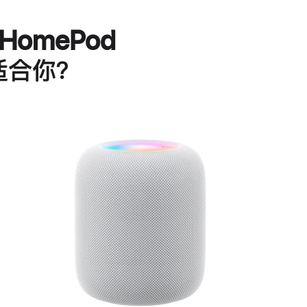
HomePod
适合你？
进
一
步
了
解
HomePod<