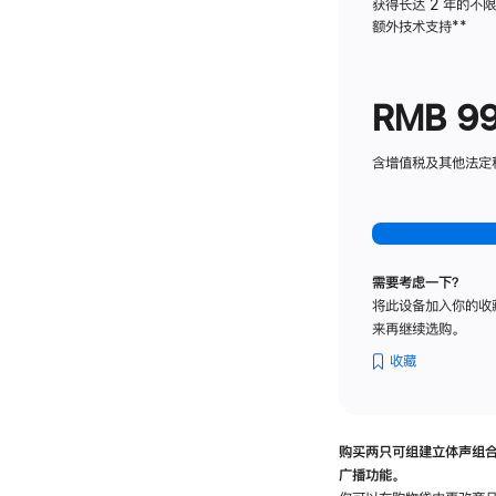
获得长达 2 年的不
额外技术支持
脚
**
注
RMB 9
含增值税及其他法定税费
需要考虑一下？
将此设备加入你的收
来再继续选购。
收藏
购买两只可组建立体声组
广播功能。