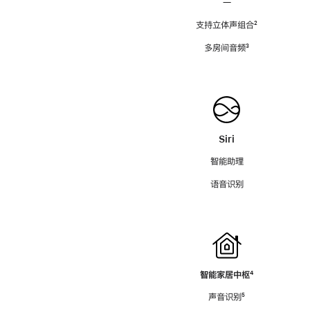
—
支持立体声组合
脚
²
注
多房间音频
脚
³
注
Siri
智能助理
语音识别
智能家居中枢
脚
⁴
注
声音识别
脚
⁵