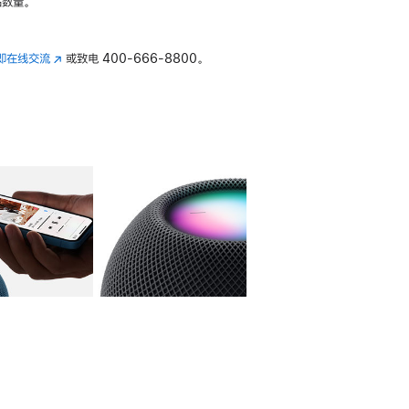
数量。
即在线交流
(在
或致电
400-666-8800。
新
窗
口
中
打
开)
库
图像
4
图库
图像
5