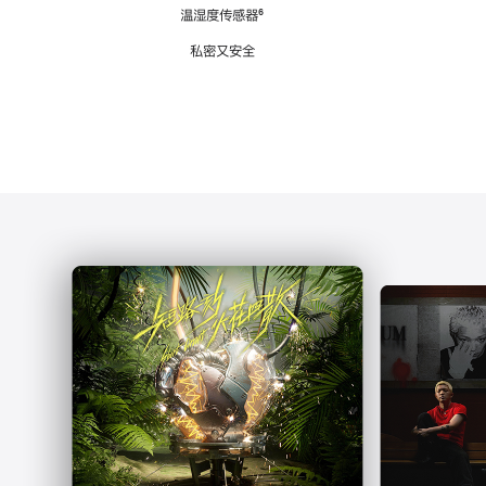
注
温湿度传感器
脚
⁶
注
私密又安全