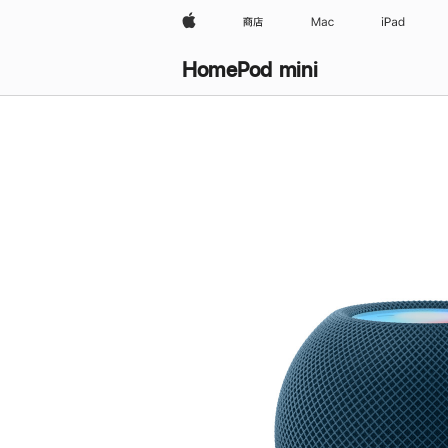
Apple
商店
Mac
iPad
HomePod mini
购
买
HomePod mini