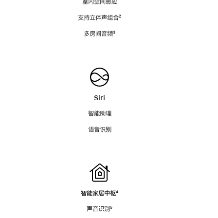
室内空间感应
支持立体声组合
脚
²
注
多房间音频
脚
³
注
Siri
智能助理
语音识别
智能家居中枢
脚
⁴
注
声音识别
脚
⁵