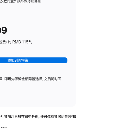
务
限次数的意外损坏保修服务和
计
划
(适
99
用
于
：约 RMB 115‡。
HomePod
mini)
添加到购物袋
藏，即可先保留全部配置选择，之后随时回
合
脚
²；多加几只放在家中各处，还可体验多‍房‍间音频
脚
³和
注
注