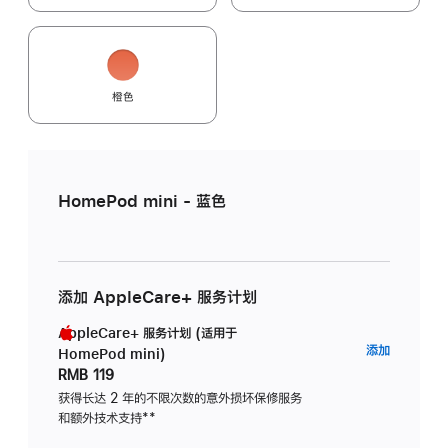
橙色
HomePod mini - 蓝色
添加 AppleCare+ 服务计划
AppleCare+ 服务计划 (适用于
AppleC
添加
HomePod mini)
服
RMB 119
务
获得长达 2 年的不限次数的意外损坏保修服务
和额外技术支持
脚
**
计
注