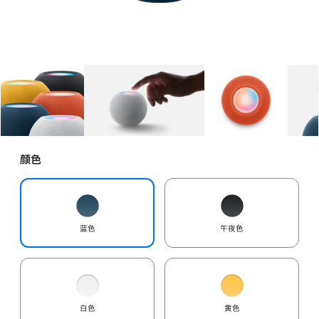
图库
图像
1
图库
图像
2
图库
图像
3
颜色
蓝色
午夜色
白色
黄色