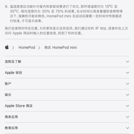
温湿度感应功能针对室内和家居场景进行了优化，即环境温度约为 15ºC 至
30ºC、相对湿度约为 30% 至 70% 的场景。在长时间以高音量播放音频等情
况下，准确性可能会降低。HomePod mini 在启动后需要一定时间对传感器进
行校准，才可显示结果。
我们会使用你所在位置，为你更快显示送货选项。我们通过你的 IP 地址，或者你在上次
访问 Apple 网站时输入的位置信息，找到了你的位置。
HomePod
购买 HomePod mini
Apple
选购及了解
Apple 钱包
账户
娱乐
Apple Store 商店
商务应用
教育应用