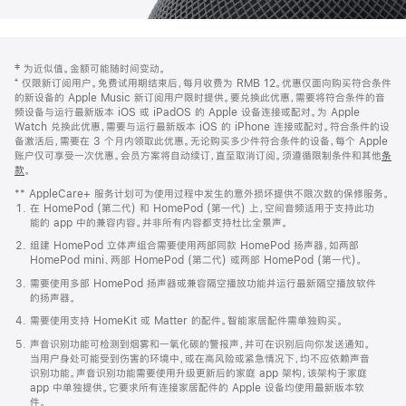
网
脚
‡ 为近似值。金额可能随时间变动。
注
页
⁺ 仅限新订阅用户。免费试用期结束后，每月收费为 RMB 12。优惠仅面向购买符合条件
页
的新设备的 Apple Music 新订阅用户限时提供。要兑换此优惠，需要将符合条件的音
频设备与运行最新版本 iOS 或 iPadOS 的 Apple 设备连接或配对。为 Apple
脚
Watch 兑换此优惠，需要与运行最新版本 iOS 的 iPhone 连接或配对。符合条件的设
备激活后，需要在 3 个月内领取此优惠。无论购买多少件符合条件的设备，每个 Apple
账户仅可享受一次优惠。会员方案将自动续订，直至取消订阅。须遵循限制条件和其他
条
款
。
(在
新
** AppleCare+ 服务计划可为使用过程中发生的意外损坏提供不限次数的保修服务。
窗
在 HomePod (第二代) 和 HomePod (第一代) 上，空间音频适用于支持此功
口
能的 app 中的兼容内容。并非所有内容都支持杜比全景声。
中
打
组建 HomePod 立体声组合需要使用两部同款 HomePod 扬声器，如两部
开)
HomePod mini、两部 HomePod (第二代) 或两部 HomePod (第一代)。
需要使用多部 HomePod 扬声器或兼容隔空播放功能并运行最新隔空播放软件
的扬声器。
需要使用支持 HomeKit 或 Matter 的配件。智能家居配件需单独购买。
声音识别功能可检测到烟雾和一氧化碳的警报声，并可在识别后向你发送通知。
当用户身处可能受到伤害的环境中，或在高风险或紧急情况下，均不应依赖声音
识别功能。声音识别功能需要使用升级更新后的家庭 app 架构，该架构于家庭
app 中单独提供。它要求所有连接家居配件的 Apple 设备均使用最新版本软
件。