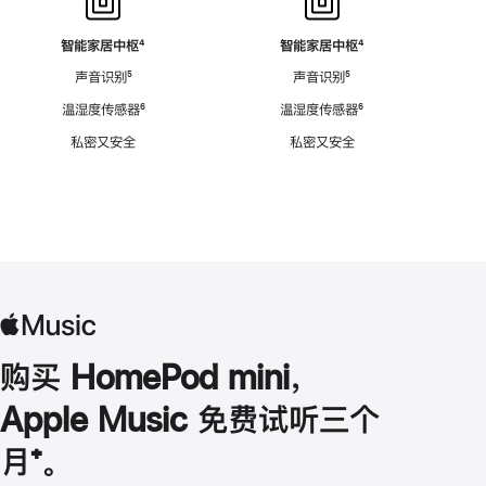
智能家居中枢
脚
⁴
智能家居中枢
脚
⁴
注
注
声音识别
脚
⁵
声音识别
脚
⁵
注
注
温湿度传感器
脚
⁶
温湿度传感器
脚
⁶
注
注
私密又安全
私密又安全
购买 HomePod mini，
Apple Music 免费试听三个
月
脚
⁺。