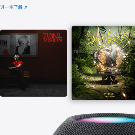
注
进一步了解
Apple
(在
Music
新
窗
口
中
打
开)