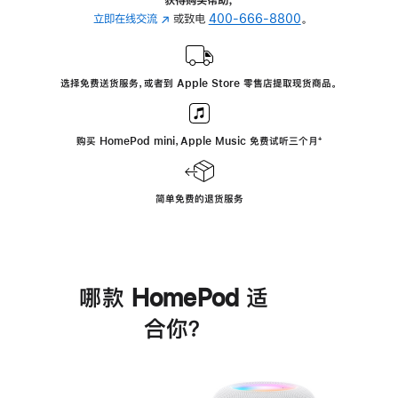
立即在线交流
(在
或致电
400-666-8800
。
新
窗
口
选择免费送货服务，或者到 Apple Store 零售店提取现货商品。
中
打
开)
购买 HomePod mini，Apple Music 免费试听三个月
脚
⁺
注
简单免费的退货服务
哪款 HomePod 适
合你？
进
一
步