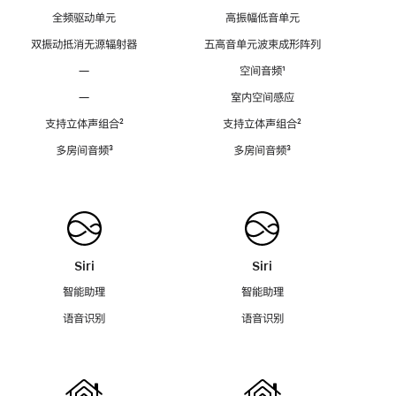
全频驱动单元
高振幅低音单元
双振动抵消无源辐射器
五高音单元波束成形阵列
—
空间音频
脚
¹
注
—
室内空间感应
支持立体声组合
脚
²
支持立体声组合
脚
²
注
注
多房间音频
脚
³
多房间音频
脚
³
注
注
Siri
Siri
智能助理
智能助理
语音识别
语音识别