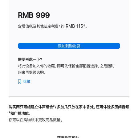
划
(适
RMB 999
用
于
含增值税及其他法定税费：约 RMB 115‡。
HomeP
mini)
添加到购物袋
需要考虑一下？
将此设备加入你的收藏，即可先保留全部配置选择，之后随时
回来再继续选购。
收藏
购买两只可组建立体声组合
脚
²；多加几只放在家中各处，还可体验多‍房‍间音频
脚
³和广播功能。
注
注
你可以在购物袋中更改商品数量。
获得购买帮助，