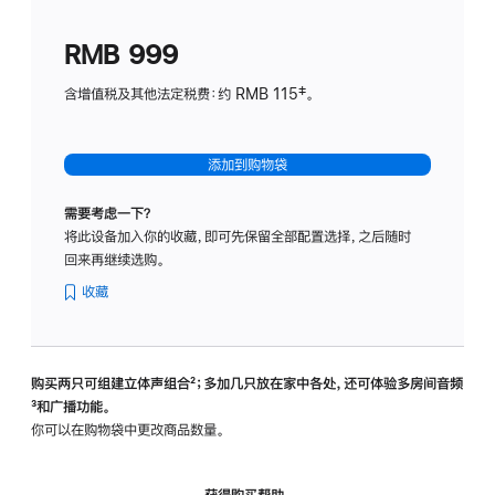
划
(适
RMB 999
用
于
含增值税及其他法定税费：约 RMB 115‡。
HomeP
mini)
添加到购物袋
需要考虑一下？
将此设备加入你的收藏，即可先保留全部配置选择，之后随时
回来再继续选购。
收藏
购买两只可组建立体声组合
脚
²；多加几只放在家中各处，还可体验多‍房‍间音频
脚
³和广播功能。
注
注
你可以在购物袋中更改商品数量。
获得购买帮助，