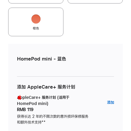
橙色
HomePod mini - 蓝色
添加 AppleCare+ 服务计划
AppleCare+ 服务计划 (适用于
AppleC
添加
HomePod mini)
服
RMB 119
务
获得长达 2 年的不限次数的意外损坏保修服务
和额外技术支持
脚
**
计
注