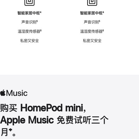
智能家居中枢
脚
⁴
智能家居中枢
脚
⁴
注
注
声音识别
脚
⁵
声音识别
脚
⁵
注
注
温湿度传感器
脚
⁶
温湿度传感器
脚
⁶
注
注
私密又安全
私密又安全
购买 HomePod mini，
Apple Music 免费试听三个
月
脚
⁺。