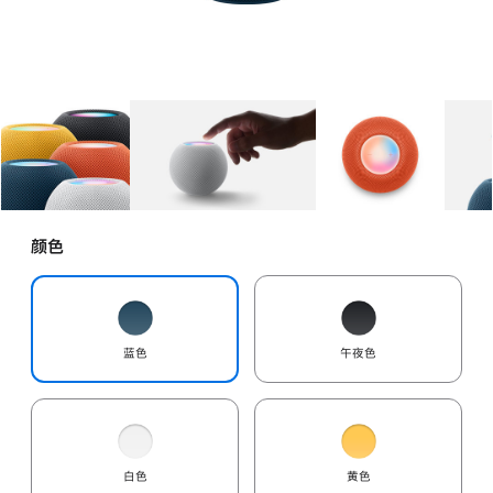
图库
图像
1
图库
图像
2
图库
图像
3
颜色
蓝色
午夜色
白色
黄色