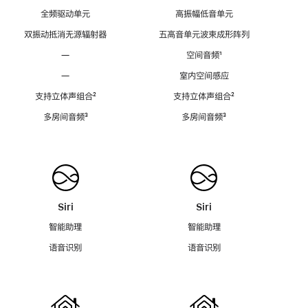
全频驱动单元
高振幅低音单元
双振动抵消无源辐射器
五高音单元波束成形阵列
—
空间音频
脚
¹
注
—
室内空间感应
支持立体声组合
脚
²
支持立体声组合
脚
²
注
注
多房间音频
脚
³
多房间音频
脚
³
注
注
Siri
Siri
智能助理
智能助理
语音识别
语音识别