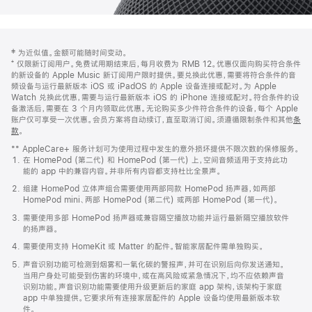
网
脚
‡ 为近似值。金额可能随时间变动。
注
页
⁺ 仅限新订阅用户。免费试用期结束后，每月收费为 RMB 12。优惠仅面向购买符合条件
页
的新设备的 Apple Music 新订阅用户限时提供。要兑换此优惠，需要将符合条件的音
频设备与运行最新版本 iOS 或 iPadOS 的 Apple 设备连接或配对。为 Apple
脚
Watch 兑换此优惠，需要与运行最新版本 iOS 的 iPhone 连接或配对。符合条件的设
备激活后，需要在 3 个月内领取此优惠。无论购买多少件符合条件的设备，每个 Apple
账户仅可享受一次优惠。会员方案将自动续订，直至取消订阅。须遵循限制条件和其他
条
款
。
(在
新
** AppleCare+ 服务计划可为使用过程中发生的意外损坏提供不限次数的保修服务。
窗
在 HomePod (第二代) 和 HomePod (第一代) 上，空间音频适用于支持此功
口
能的 app 中的兼容内容。并非所有内容都支持杜比全景声。
中
打
组建 HomePod 立体声组合需要使用两部同款 HomePod 扬声器，如两部
开)
HomePod mini、两部 HomePod (第二代) 或两部 HomePod (第一代)。
需要使用多部 HomePod 扬声器或兼容隔空播放功能并运行最新隔空播放软件
的扬声器。
需要使用支持 HomeKit 或 Matter 的配件。智能家居配件需单独购买。
声音识别功能可检测到烟雾和一氧化碳的警报声，并可在识别后向你发送通知。
当用户身处可能受到伤害的环境中，或在高风险或紧急情况下，均不应依赖声音
识别功能。声音识别功能需要使用升级更新后的家庭 app 架构，该架构于家庭
app 中单独提供。它要求所有连接家居配件的 Apple 设备均使用最新版本软
件。