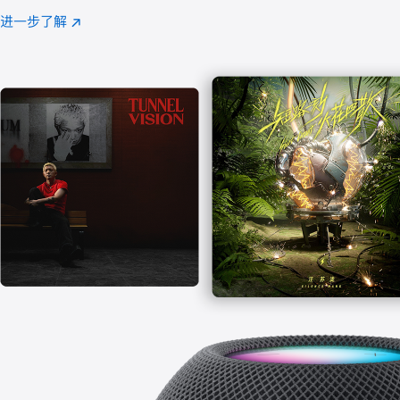
注
进一步了解
Apple
(在
Music
新
窗
口
中
打
开)