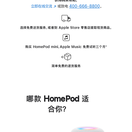
立即在线交流
(在
或致电
400-666-8800
。
新
窗
口
选择免费送货服务，或者到 Apple Store 零售店提取现货商品。
中
打
开)
购买 HomePod mini，Apple Music 免费试听三个月
脚
⁺
注
简单免费的退货服务
哪款 HomePod 适
合你？
进
一
步