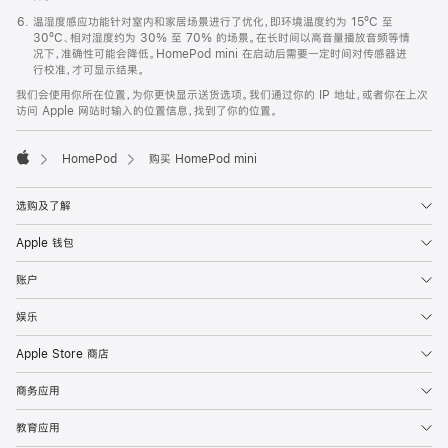
温湿度感应功能针对室内和家居场景进行了优化，即环境温度约为 15ºC 至
30ºC、相对湿度约为 30% 至 70% 的场景。在长时间以高音量播放音频等情
况下，准确性可能会降低。HomePod mini 在启动后需要一定时间对传感器进
行校准，才可显示结果。
我们会使用你所在位置，为你更快显示送货选项。我们通过你的 IP 地址，或者你在上次
访问 Apple 网站时输入的位置信息，找到了你的位置。
HomePod
购买 HomePod mini
Apple
选购及了解
Apple 钱包
账户
娱乐
Apple Store 商店
商务应用
教育应用