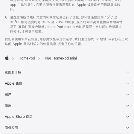
app 中单独提供。它要求所有连接家居配件的 Apple 设备均使用最新版本软
件。
温湿度感应功能针对室内和家居场景进行了优化，即环境温度约为 15ºC 至
30ºC、相对湿度约为 30% 至 70% 的场景。在长时间以高音量播放音频等情
况下，准确性可能会降低。HomePod mini 在启动后需要一定时间对传感器进
行校准，才可显示结果。
我们会使用你所在位置，为你更快显示送货选项。我们通过你的 IP 地址，或者你在上次
访问 Apple 网站时输入的位置信息，找到了你的位置。
HomePod
购买 HomePod mini
Apple
选购及了解
Apple 钱包
账户
娱乐
Apple Store 商店
商务应用