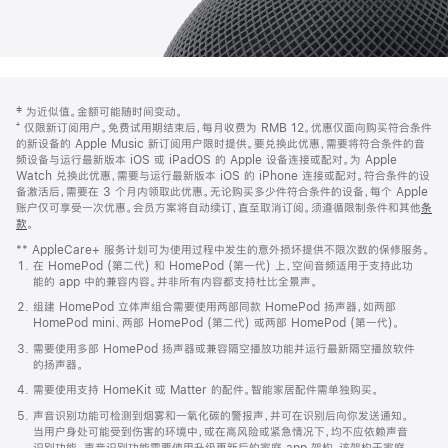
网
脚
‡ 为近似值。金额可能随时间变动。
注
页
⁺ 仅限新订阅用户。免费试用期结束后，每月收费为 RMB 12。优惠仅面向购买符合条件
页
的新设备的 Apple Music 新订阅用户限时提供。要兑换此优惠，需要将符合条件的音
频设备与运行最新版本 iOS 或 iPadOS 的 Apple 设备连接或配对。为 Apple
脚
Watch 兑换此优惠，需要与运行最新版本 iOS 的 iPhone 连接或配对。符合条件的设
备激活后，需要在 3 个月内领取此优惠。无论购买多少件符合条件的设备，每个 Apple
账户仅可享受一次优惠。会员方案将自动续订，直至取消订阅。须遵循限制条件和其他
条
款
。
(在
新
** AppleCare+ 服务计划可为使用过程中发生的意外损坏提供不限次数的保修服务。
窗
在 HomePod (第二代) 和 HomePod (第一代) 上，空间音频适用于支持此功
口
能的 app 中的兼容内容。并非所有内容都支持杜比全景声。
中
打
组建 HomePod 立体声组合需要使用两部同款 HomePod 扬声器，如两部
开)
HomePod mini、两部 HomePod (第二代) 或两部 HomePod (第一代)。
需要使用多部 HomePod 扬声器或兼容隔空播放功能并运行最新隔空播放软件
的扬声器。
需要使用支持 HomeKit 或 Matter 的配件。智能家居配件需单独购买。
声音识别功能可检测到烟雾和一氧化碳的警报声，并可在识别后向你发送通知。
当用户身处可能受到伤害的环境中，或在高风险或紧急情况下，均不应依赖声音
识别功能。声音识别功能需要使用升级更新后的家庭 app 架构，该架构于家庭