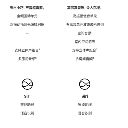
身材小巧，声音超震撼。
高保真音质，令人沉浸。
全频驱动单元
高振幅低音单元
双振动抵消无源辐射器
五高音单元波束成形阵列
—
空间音频
脚
¹
注
—
室内空间感应
支持立体声组合
脚
²
支持立体声组合
脚
²
注
注
多房间音频
脚
³
多房间音频
脚
³
注
注
Siri
Siri
智能助理
智能助理
语音识别
语音识别