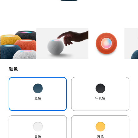
图库
图像
1
图库
图像
2
图库
图像
3
颜色
蓝色
午夜色
白色
黄色