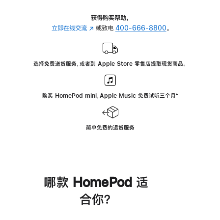
获得购买帮助，
立即在线交流
(在
或致电
400-666-8800
。
新
窗
口
选择免费送货服务，或者到 Apple Store 零售店提取现货商品。
中
打
开)
购买 HomePod mini，Apple Music 免费试听三个月
脚
⁺
注
简单免费的退货服务
哪款 HomePod 适
合你？
进