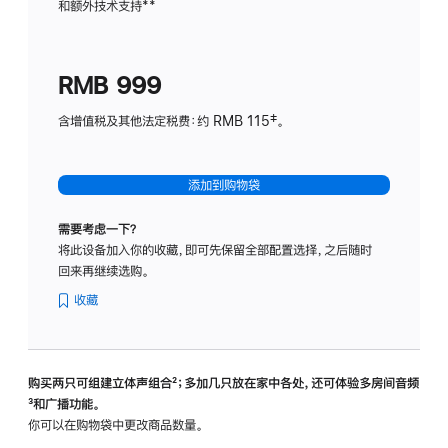
和额外技术支持
脚
**
计
注
划
(适
RMB 999
用
于
含增值税及其他法定税费：约 RMB 115‡。
HomeP
mini)
添加到购物袋
需要考虑一下？
将此设备加入你的收藏，即可先保留全部配置选择，之后随时
回来再继续选购。
收藏
购买两只可组建立体声组合
脚
²；多加几只放在家中各处，还可体验多‍房‍间音频
脚
³和广播功能。
注
注
你可以在购物袋中更改商品数量。