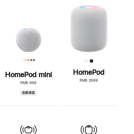
一
步
了
解
HomePod<
HomePod
HomePod mini
RMB 2699
RMB 999
HomePod
当前浏览
mini