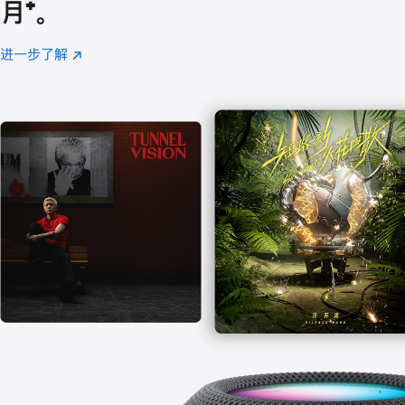
月
脚
⁺。
注
进一步了解
Apple
(在
Music
新
窗
口
中
打
开)