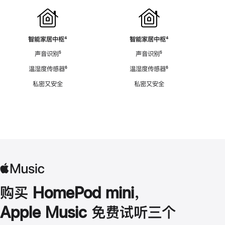
智能家居中枢
脚
⁴
智能家居中枢
脚
⁴
注
注
声音识别
脚
⁵
声音识别
脚
⁵
注
注
温湿度传感器
脚
⁶
温湿度传感器
脚
⁶
注
注
私密又安全
私密又安全
购买 HomePod mini，
Apple Music 免费试听三个