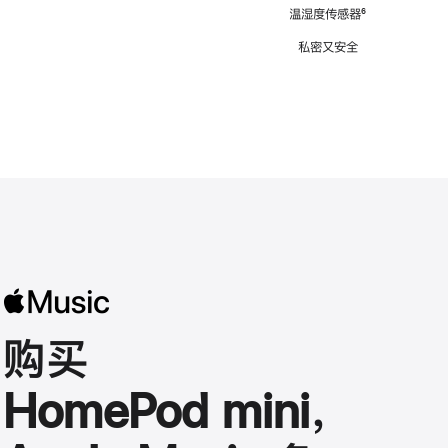
注
温湿度传感器
脚
⁶
注
私密又安全
购买
HomePod mini，