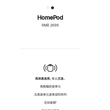
HomePod
RMB 2699
高保真音质，令人沉浸。
高振幅低音单元
五高音单元波束成形阵列
空间音频
脚
¹
注