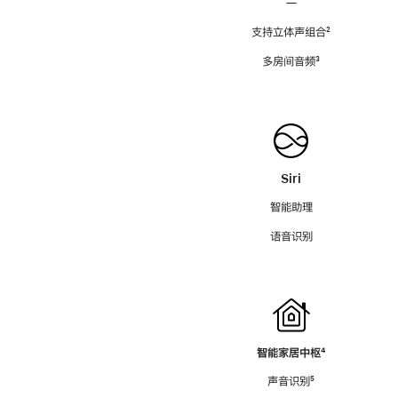
—
支持立体声组合
脚
²
注
多房间音频
脚
³
注
Siri
智能助理
语音识别
智能家居中枢
脚
⁴
注
声音识别
脚
⁵