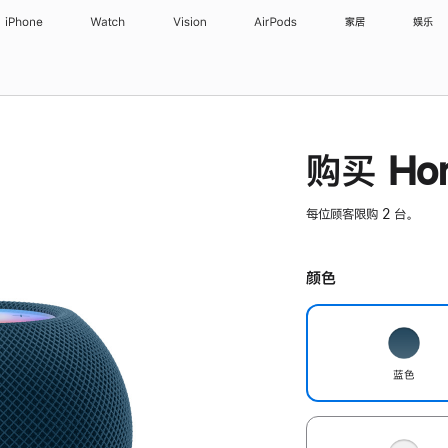
iPhone
Watch
Vision
AirPods
家居
娱乐
购买 Hom
每位顾客限购 2 台。
颜色
蓝色