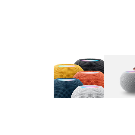
图库
图像
1