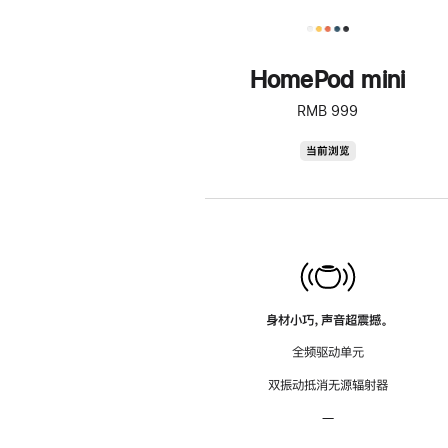
HomePod mini
RMB 999
HomePod
当前浏览
mini
身材小巧，声音超震撼。
全频驱动单元
双振动抵消无源辐射器
—