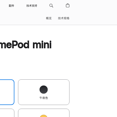
配件
技术支持
概览
技术规格
ePod mini
午夜色