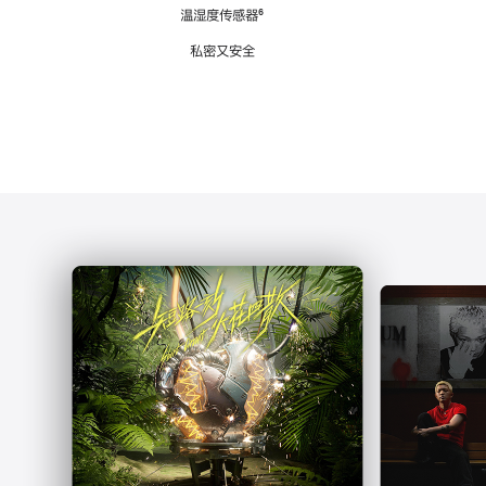
注
温湿度传感器
脚
⁶
注
私密又安全