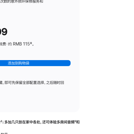
务
限次数的意外损坏保修服务和
计
划
(适
99
用
于
：约 RMB 115‡。
HomePod
mini)
添加到购物袋
藏，即可先保留全部配置选择，之后随时回
合
脚
²；多加几只放在家中各处，还可体验多‍房‍间音频
脚
³和
注
注