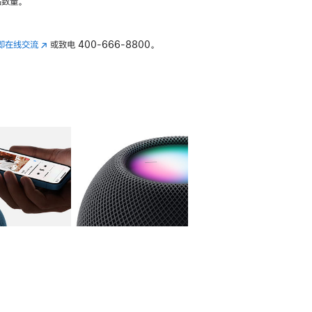
数量。
即在线交流
(在
或致电
400-666-8800。
新
窗
口
中
打
开)
库
图像
4
图库
图像
5