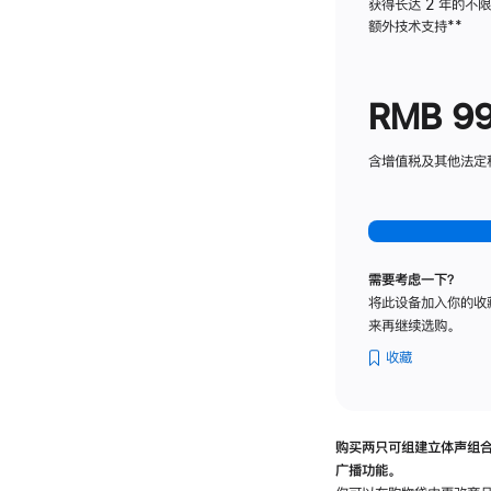
获得长达 2 年的不
额外技术支持
脚
**
注
RMB 9
含增值税及其他法定税费
需要考虑一下？
将此设备加入你的收
来再继续选购。
收藏
购买两只可组建立体声组
广播功能。