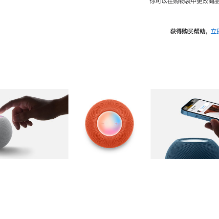
你可以在购物袋中更改商品
获得购买帮助，
立
图库
图像
2
图库
图像
3
图