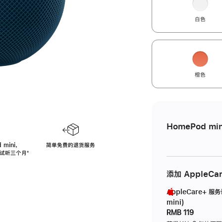
白色
橙色
HomePod min
 mini，
简单免费的退货服务
免费试听三个月
脚
⁺
注
添加 AppleCa
AppleCare+ 服
mini)
RMB 119