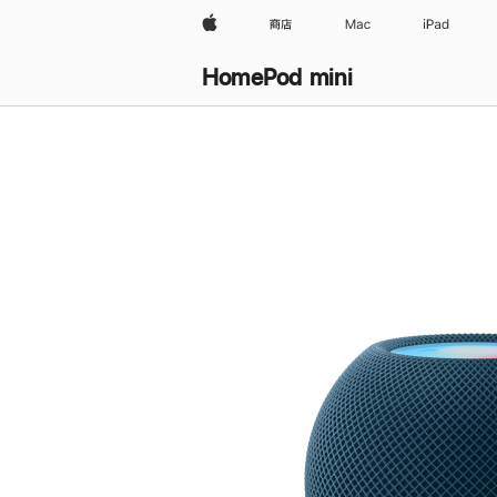
Apple
商店
Mac
iPad
HomePod mini
购
买
HomePod mini