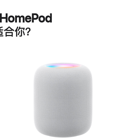
HomePod
适合你？
进
一
步
了
解
HomePod<