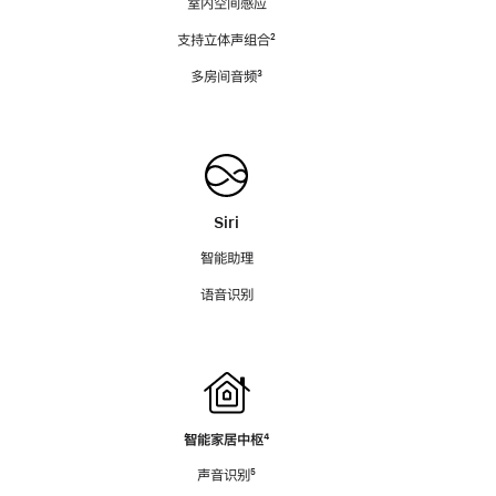
室内空间感应
支持立体声组合
脚
²
注
多房间音频
脚
³
注
Siri
智能助理
语音识别
智能家居中枢
脚
⁴
注
声音识别
脚
⁵