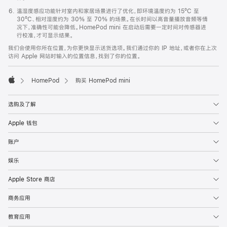
温湿度感应功能针对室内和家居场景进行了优化，即环境温度约为 15ºC 至
30ºC、相对湿度约为 30% 至 70% 的场景。在长时间以高音量播放音频等情
况下，准确性可能会降低。HomePod mini 在启动后需要一定时间对传感器进
行校准，才可显示结果。
我们会使用你所在位置，为你更快显示送货选项。我们通过你的 IP 地址，或者你在上次
访问 Apple 网站时输入的位置信息，找到了你的位置。
HomePod
购买 HomePod mini
Apple
选购及了解
Apple 钱包
账户
娱乐
Apple Store 商店
商务应用
教育应用