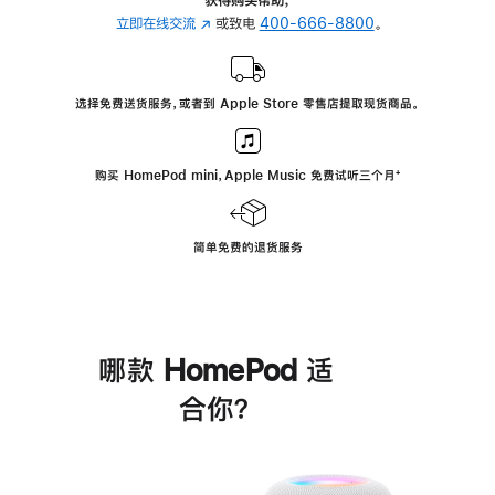
立即在线交流
(在
或致电
400-666-8800
。
新
窗
口
选择免费送货服务，或者到 Apple Store 零售店提取现货商品。
中
打
开)
购买 HomePod mini，Apple Music 免费试听三个月
脚
⁺
注
简单免费的退货服务
哪款 HomePod 适
合你？
进
一
步