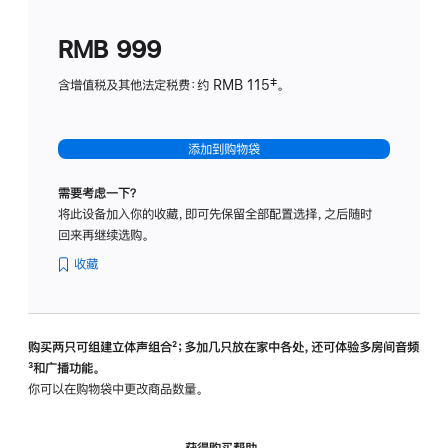
划
(适
RMB 999
用
于
含增值税及其他法定税费：约 RMB 115‡。
HomeP
mini)
添加到购物袋
需要考虑一下？
将此设备加入你的收藏，即可先保留全部配置选择，之后随时
回来再继续选购。
收藏
购买两只可组建立体声组合
脚
²；多加几只放在家中各处，还可体验多‍房‍间音频
脚
³和广播功能。
注
注
你可以在购物袋中更改商品数量。
获得购买帮助，