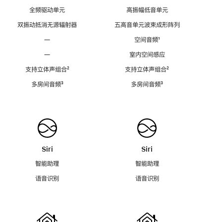
全频驱动单元
高振幅低音单元
双振动抵消无源辐射器
五高音单元波束成形阵列
—
空间音频
脚
¹
注
—
室内空间感应
支持立体声组合
脚
²
支持立体声组合
脚
²
注
注
多房间音频
脚
³
多房间音频
脚
³
注
注
Siri
Siri
智能助理
智能助理
语音识别
语音识别