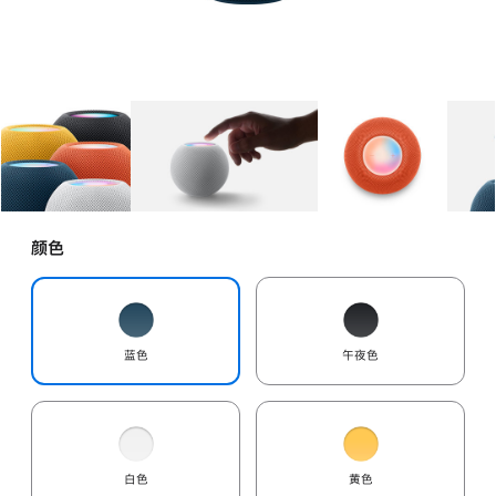
图库
图像
1
图库
图像
2
图库
图像
3
颜色
蓝色
午夜色
白色
黄色