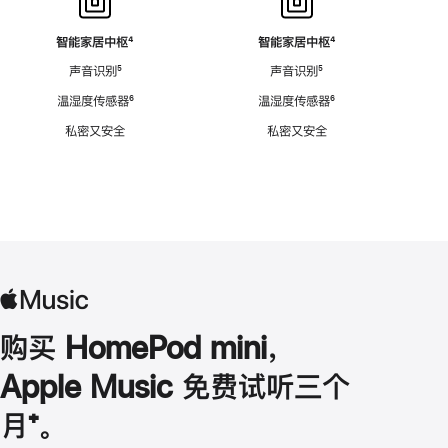
智能家居中枢
脚
⁴
智能家居中枢
脚
⁴
注
注
声音识别
脚
⁵
声音识别
脚
⁵
注
注
温湿度传感器
脚
⁶
温湿度传感器
脚
⁶
注
注
私密又安全
私密又安全
购买 HomePod mini，
Apple Music 免费试听三个
月
脚
⁺。