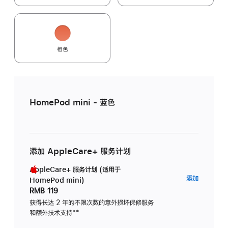
橙色
HomePod mini - 蓝色
添加 AppleCare+ 服务计划
AppleCare+ 服务计划 (适用于
AppleC
添加
HomePod mini)
服
RMB 119
务
获得长达 2 年的不限次数的意外损坏保修服务
和额外技术支持
脚
**
计
注