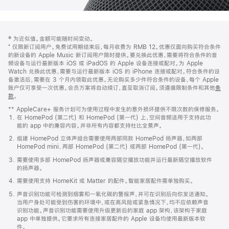
网
脚
‡ 为近似值。金额可能随时间变动。
注
页
⁺ 仅限新订阅用户。免费试用期结束后，每月收费为 RMB 12。优惠仅面向购买符合条件
页
的新设备的 Apple Music 新订阅用户限时提供。要兑换此优惠，需要将符合条件的音
频设备与运行最新版本 iOS 或 iPadOS 的 Apple 设备连接或配对。为 Apple
脚
Watch 兑换此优惠，需要与运行最新版本 iOS 的 iPhone 连接或配对。符合条件的设
备激活后，需要在 3 个月内领取此优惠。无论购买多少件符合条件的设备，每个 Apple
账户仅可享受一次优惠。会员方案将自动续订，直至取消订阅。须遵循限制条件和其他
条
款
。
(在
新
** AppleCare+ 服务计划可为使用过程中发生的意外损坏提供不限次数的保修服务。
窗
在 HomePod (第二代) 和 HomePod (第一代) 上，空间音频适用于支持此功
口
能的 app 中的兼容内容。并非所有内容都支持杜比全景声。
中
打
组建 HomePod 立体声组合需要使用两部同款 HomePod 扬声器，如两部
开)
HomePod mini、两部 HomePod (第二代) 或两部 HomePod (第一代)。
需要使用多部 HomePod 扬声器或兼容隔空播放功能并运行最新隔空播放软件
的扬声器。
需要使用支持 HomeKit 或 Matter 的配件。智能家居配件需单独购买。
声音识别功能可检测到烟雾和一氧化碳的警报声，并可在识别后向你发送通知。
当用户身处可能受到伤害的环境中，或在高风险或紧急情况下，均不应依赖声音
识别功能。声音识别功能需要使用升级更新后的家庭 app 架构，该架构于家庭
app 中单独提供。它要求所有连接家居配件的 Apple 设备均使用最新版本软
件。