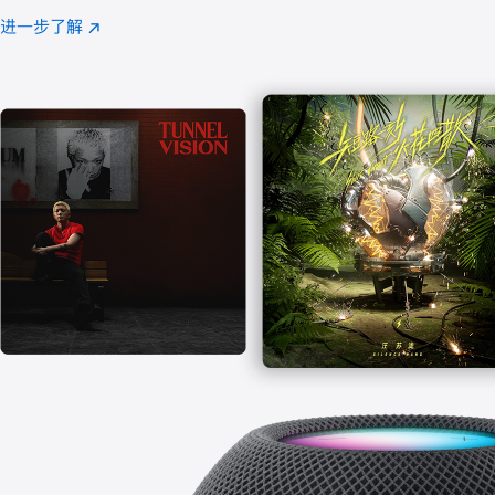
注
进一步了解
Apple
(在
Music
新
窗
口
中
打
开)