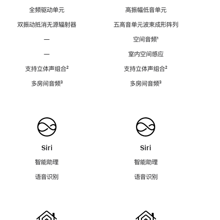
全频驱动单元
高振幅低音单元
双振动抵消无源辐射器
五高音单元波束成形阵列
—
空间音频
脚
¹
注
—
室内空间感应
支持立体声组合
脚
²
支持立体声组合
脚
²
注
注
多房间音频
脚
³
多房间音频
脚
³
注
注
Siri
Siri
智能助理
智能助理
语音识别
语音识别