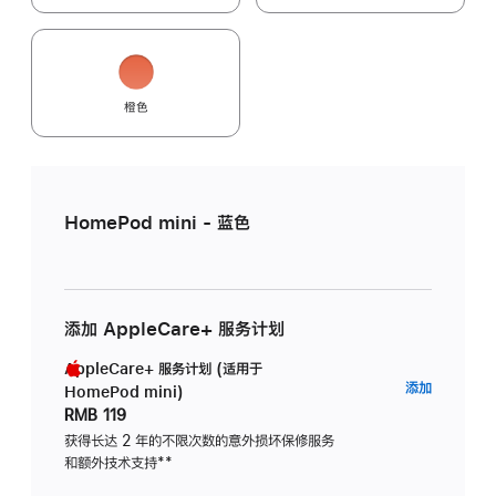
橙色
HomePod mini - 蓝色
添加 AppleCare+ 服务计划
AppleCare+ 服务计划 (适用于
AppleC
添加
HomePod mini)
服
RMB 119
务
获得长达 2 年的不限次数的意外损坏保修服务
和额外技术支持
脚
**
计
注