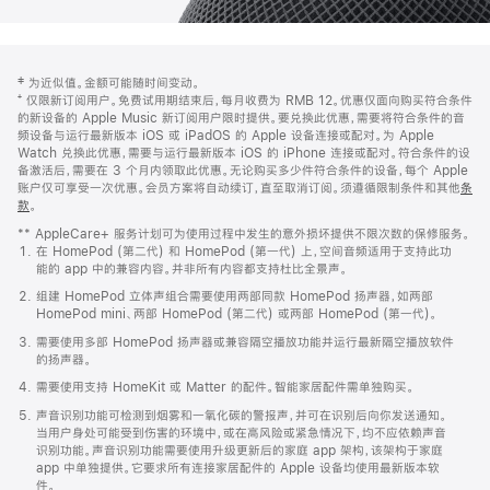
网
脚
‡ 为近似值。金额可能随时间变动。
注
页
⁺ 仅限新订阅用户。免费试用期结束后，每月收费为 RMB 12。优惠仅面向购买符合条件
页
的新设备的 Apple Music 新订阅用户限时提供。要兑换此优惠，需要将符合条件的音
频设备与运行最新版本 iOS 或 iPadOS 的 Apple 设备连接或配对。为 Apple
脚
Watch 兑换此优惠，需要与运行最新版本 iOS 的 iPhone 连接或配对。符合条件的设
备激活后，需要在 3 个月内领取此优惠。无论购买多少件符合条件的设备，每个 Apple
账户仅可享受一次优惠。会员方案将自动续订，直至取消订阅。须遵循限制条件和其他
条
款
。
(在
新
** AppleCare+ 服务计划可为使用过程中发生的意外损坏提供不限次数的保修服务。
窗
在 HomePod (第二代) 和 HomePod (第一代) 上，空间音频适用于支持此功
口
能的 app 中的兼容内容。并非所有内容都支持杜比全景声。
中
打
组建 HomePod 立体声组合需要使用两部同款 HomePod 扬声器，如两部
开)
HomePod mini、两部 HomePod (第二代) 或两部 HomePod (第一代)。
需要使用多部 HomePod 扬声器或兼容隔空播放功能并运行最新隔空播放软件
的扬声器。
需要使用支持 HomeKit 或 Matter 的配件。智能家居配件需单独购买。
声音识别功能可检测到烟雾和一氧化碳的警报声，并可在识别后向你发送通知。
当用户身处可能受到伤害的环境中，或在高风险或紧急情况下，均不应依赖声音
识别功能。声音识别功能需要使用升级更新后的家庭 app 架构，该架构于家庭
app 中单独提供。它要求所有连接家居配件的 Apple 设备均使用最新版本软
件。