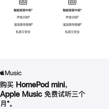
智能家居中枢
脚
⁴
智能家居中枢
脚
⁴
注
注
声音识别
脚
⁵
声音识别
脚
⁵
注
注
温湿度传感器
脚
⁶
温湿度传感器
脚
⁶
注
注
私密又安全
私密又安全
购买 HomePod mini，
Apple Music 免费试听三个
月
脚
⁺。