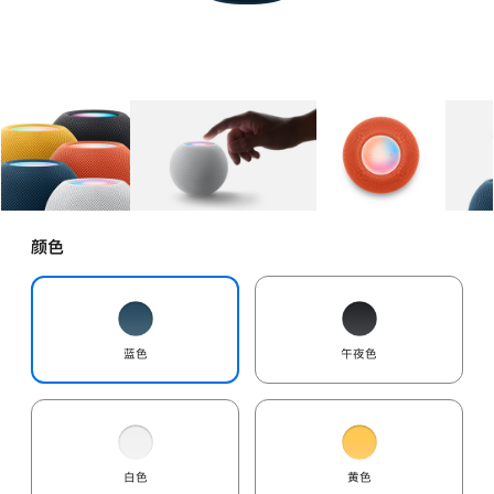
图库
图像
1
图库
图像
2
图库
图像
3
颜色
蓝色
午夜色
白色
黄色