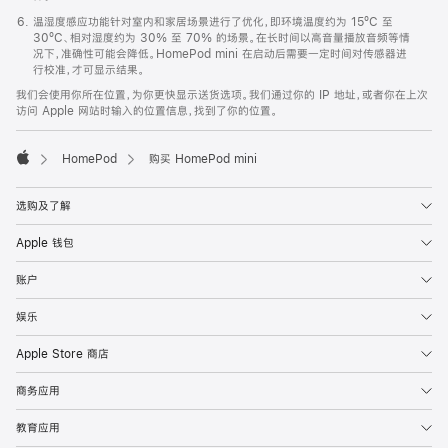
温湿度感应功能针对室内和家居场景进行了优化，即环境温度约为 15ºC 至
30ºC、相对湿度约为 30% 至 70% 的场景。在长时间以高音量播放音频等情
况下，准确性可能会降低。HomePod mini 在启动后需要一定时间对传感器进
行校准，才可显示结果。
我们会使用你所在位置，为你更快显示送货选项。我们通过你的 IP 地址，或者你在上次
访问 Apple 网站时输入的位置信息，找到了你的位置。
HomePod
购买 HomePod mini
Apple
选购及了解
Apple 钱包
账户
娱乐
Apple Store 商店
商务应用
教育应用