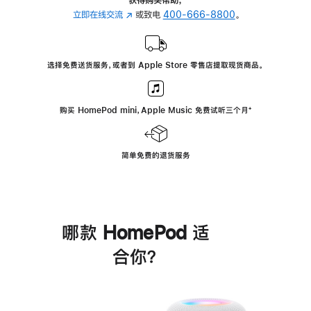
立即在线交流
(在
或致电
400-666-8800
。
新
窗
口
选择免费送货服务，或者到 Apple Store 零售店提取现货商品。
中
打
开)
购买 HomePod mini，Apple Music 免费试听三个月
脚
⁺
注
简单免费的退货服务
哪款 HomePod 适
合你？
进
一
步