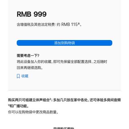
划
(适
RMB 999
用
于
含增值税及其他法定税费：约 RMB 115‡。
HomeP
mini)
添加到购物袋
需要考虑一下？
将此设备加入你的收藏，即可先保留全部配置选择，之后随时
回来再继续选购。
收藏
购买两只可组建立体声组合
脚
²；多加几只放在家中各处，还可体验多‍房‍间音频
脚
³和广播功能。
注
注
你可以在购物袋中更改商品数量。
获得购买帮助，