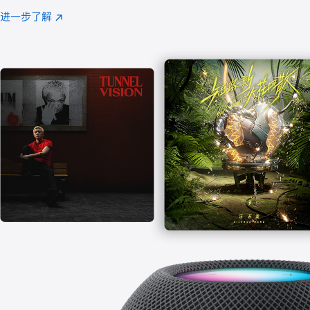
注
进一步了解
Apple
(在
Music
新
窗
口
中
打
开)