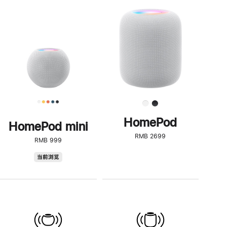
一
步
了
解
HomePod<
HomePod
HomePod mini
RMB 2699
RMB 999
HomePod
当前浏览
mini