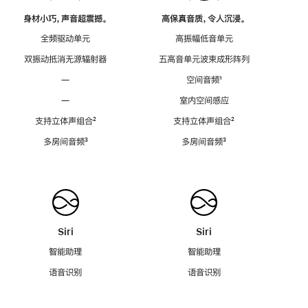
身材小巧，声音超震撼。
高保真音质，令人沉浸。
全频驱动单元
高振幅低音单元
双振动抵消无源辐射器
五高音单元波束成形阵列
—
空间音频
脚
¹
注
—
室内空间感应
支持立体声组合
脚
²
支持立体声组合
脚
²
注
注
多房间音频
脚
³
多房间音频
脚
³
注
注
Siri
Siri
智能助理
智能助理
语音识别
语音识别