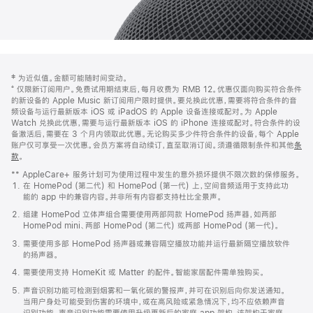
网
脚
‡ 为近似值。金额可能随时间变动。
注
页
⁺ 仅限新订阅用户。免费试用期结束后，每月收费为 RMB 12。优惠仅面向购买符合条件
页
的新设备的 Apple Music 新订阅用户限时提供。要兑换此优惠，需要将符合条件的音
频设备与运行最新版本 iOS 或 iPadOS 的 Apple 设备连接或配对。为 Apple
脚
Watch 兑换此优惠，需要与运行最新版本 iOS 的 iPhone 连接或配对。符合条件的设
备激活后，需要在 3 个月内领取此优惠。无论购买多少件符合条件的设备，每个 Apple
账户仅可享受一次优惠。会员方案将自动续订，直至取消订阅。须遵循限制条件和其他
条
款
。
(在
新
** AppleCare+ 服务计划可为使用过程中发生的意外损坏提供不限次数的保修服务。
窗
在 HomePod (第二代) 和 HomePod (第一代) 上，空间音频适用于支持此功
口
能的 app 中的兼容内容。并非所有内容都支持杜比全景声。
中
打
组建 HomePod 立体声组合需要使用两部同款 HomePod 扬声器，如两部
开)
HomePod mini、两部 HomePod (第二代) 或两部 HomePod (第一代)。
需要使用多部 HomePod 扬声器或兼容隔空播放功能并运行最新隔空播放软件
的扬声器。
需要使用支持 HomeKit 或 Matter 的配件。智能家居配件需单独购买。
声音识别功能可检测到烟雾和一氧化碳的警报声，并可在识别后向你发送通知。
当用户身处可能受到伤害的环境中，或在高风险或紧急情况下，均不应依赖声音
识别功能。声音识别功能需要使用升级更新后的家庭 app 架构，该架构于家庭