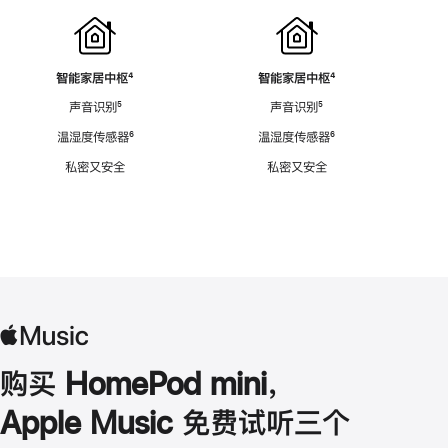
智能家居中枢
脚
⁴
智能家居中枢
脚
⁴
注
注
声音识别
脚
⁵
声音识别
脚
⁵
注
注
温湿度传感器
脚
⁶
温湿度传感器
脚
⁶
注
注
私密又安全
私密又安全
购买 HomePod mini，
Apple Music 免费试听三个