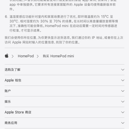
app 中单独提供。它要求所有连接家居配件的 Apple 设备均使用最新版本软
件。
温湿度感应功能针对室内和家居场景进行了优化，即环境温度约为 15ºC 至
30ºC、相对湿度约为 30% 至 70% 的场景。在长时间以高音量播放音频等情
况下，准确性可能会降低。HomePod mini 在启动后需要一定时间对传感器进
行校准，才可显示结果。
我们会使用你所在位置，为你更快显示送货选项。我们通过你的 IP 地址，或者你在上次
访问 Apple 网站时输入的位置信息，找到了你的位置。
HomePod
购买 HomePod mini
Apple
选购及了解
Apple 钱包
账户
娱乐
Apple Store 商店
商务应用