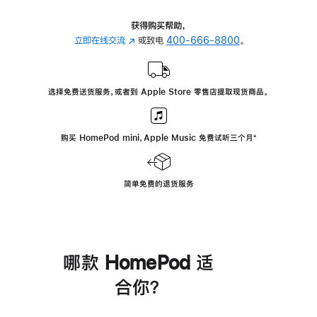
获得购买帮助，
立即在线交流
(在
或致电
400-666-8800
。
新
窗
口
选择免费送货服务，或者到 Apple Store 零售店提取现货商品。
中
打
开)
购买 HomePod mini，Apple Music 免费试听三个月
脚
⁺
注
简单免费的退货服务
哪款 HomePod 适
合你？
进