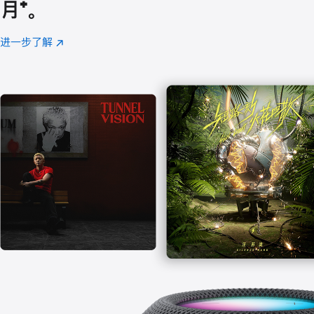
月
脚
⁺。
注
进一步了解
Apple
(在
Music
新
窗
口
中
打
开)