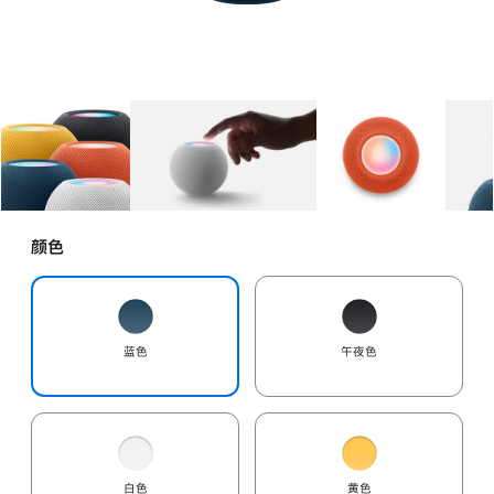
图库
图像
1
图库
图像
2
图库
图像
3
颜色
蓝色
午夜色
白色
黄色