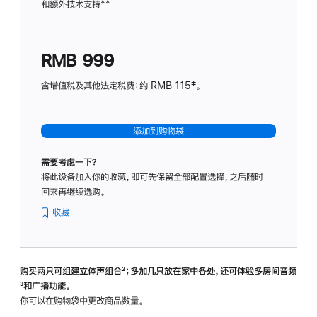
和额外技术支持
脚
**
计
注
划
(适
RMB 999
用
于
含增值税及其他法定税费：约 RMB 115‡。
HomeP
mini)
添加到购物袋
需要考虑一下？
将此设备加入你的收藏，即可先保留全部配置选择，之后随时
回来再继续选购。
收藏
购买两只可组建立体声组合
脚
²；多加几只放在家中各处，还可体验多‍房‍间音频
脚
³和广播功能。
注
注
你可以在购物袋中更改商品数量。