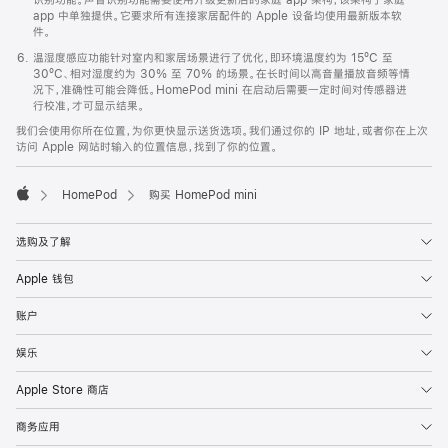
app 中单独提供。它要求所有连接家居配件的 Apple 设备均使用最新版本软
件。
温湿度感应功能针对室内和家居场景进行了优化，即环境温度约为 15ºC 至
30ºC、相对湿度约为 30% 至 70% 的场景。在长时间以高音量播放音频等情
况下，准确性可能会降低。HomePod mini 在启动后需要一定时间对传感器进
行校准，才可显示结果。
我们会使用你所在位置，为你更快显示送货选项。我们通过你的 IP 地址，或者你在上次
访问 Apple 网站时输入的位置信息，找到了你的位置。
HomePod
购买 HomePod mini
Apple
选购及了解
Apple 钱包
账户
娱乐
Apple Store 商店
商务应用