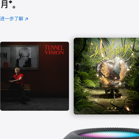
月
脚
⁺。
注
进一步了解
Apple
(在
Music
新
窗
口
中
打
开)