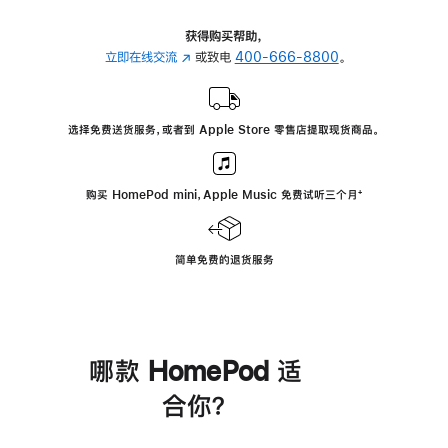
获得购买帮助，
立即在线交流
(在
或致电
400-666-8800
。
新
窗
口
选择免费送货服务，或者到 Apple Store 零售店提取现货商品。
中
打
开)
购买 HomePod mini，Apple Music 免费试听三个月
脚
⁺
注
简单免费的退货服务
哪款 HomePod 适
合你？
进