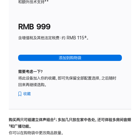
和额外技术支持
脚
**
计
注
划
(适
RMB 999
用
于
含增值税及其他法定税费：约 RMB 115‡。
HomeP
mini)
添加到购物袋
需要考虑一下？
将此设备加入你的收藏，即可先保留全部配置选择，之后随时
回来再继续选购。
收藏
购买两只可组建立体声组合
脚
²；多加几只放在家中各处，还可体验多‍房‍间音频
脚
³和广播功能。
注
注
你可以在购物袋中更改商品数量。