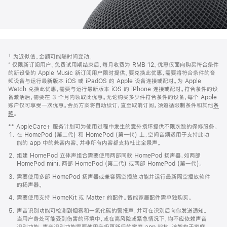
网
脚
‡ 为近似值。金额可能随时间变动。
注
页
⁺ 仅限新订阅用户。免费试用期结束后，每月收费为 RMB 12。优惠仅面向购买符合条件
页
的新设备的 Apple Music 新订阅用户限时提供。要兑换此优惠，需要将符合条件的音
频设备与运行最新版本 iOS 或 iPadOS 的 Apple 设备连接或配对。为 Apple
脚
Watch 兑换此优惠，需要与运行最新版本 iOS 的 iPhone 连接或配对。符合条件的设
备激活后，需要在 3 个月内领取此优惠。无论购买多少件符合条件的设备，每个 Apple
账户仅可享受一次优惠。会员方案将自动续订，直至取消订阅。须遵循限制条件和其他
条
款
。
(在
新
** AppleCare+ 服务计划可为使用过程中发生的意外损坏提供不限次数的保修服务。
窗
在 HomePod (第二代) 和 HomePod (第一代) 上，空间音频适用于支持此功
口
能的 app 中的兼容内容。并非所有内容都支持杜比全景声。
中
打
组建 HomePod 立体声组合需要使用两部同款 HomePod 扬声器，如两部
开)
HomePod mini、两部 HomePod (第二代) 或两部 HomePod (第一代)。
需要使用多部 HomePod 扬声器或兼容隔空播放功能并运行最新隔空播放软件
的扬声器。
需要使用支持 HomeKit 或 Matter 的配件。智能家居配件需单独购买。
声音识别功能可检测到烟雾和一氧化碳的警报声，并可在识别后向你发送通知。
当用户身处可能受到伤害的环境中，或在高风险或紧急情况下，均不应依赖声音
识别功能。声音识别功能需要使用升级更新后的家庭 app 架构，该架构于家庭