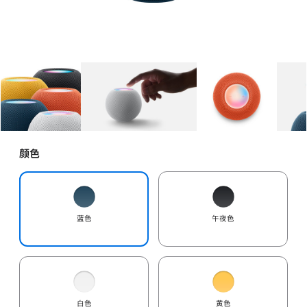
图库
图像
1
图库
图像
2
图库
图像
3
颜色
蓝色
午夜色
白色
黄色