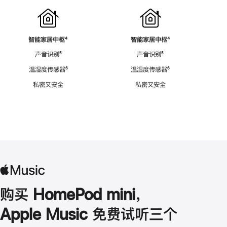
智能家居中枢
脚
⁴
智能家居中枢
脚
⁴
注
注
声音识别
脚
⁵
声音识别
脚
⁵
注
注
温湿度传感器
脚
⁶
温湿度传感器
脚
⁶
注
注
私密又安全
私密又安全
购买 HomePod mini，
Apple Music 免费试听三个