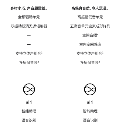
身材小巧，声音超震撼。
高保真音质，令人沉浸。
全频驱动单元
高振幅低音单元
双振动抵消无源辐射器
五高音单元波束成形阵列
—
空间音频
脚
¹
注
—
室内空间感应
支持立体声组合
脚
²
支持立体声组合
脚
²
注
注
多房间音频
脚
³
多房间音频
脚
³
注
注
Siri
Siri
智能助理
智能助理
语音识别
语音识别