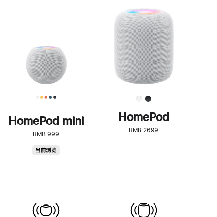
一
步
了
解
HomePod<
HomePod
HomePod mini
RMB 2699
RMB 999
HomePod
当前浏览
mini