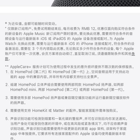
网
脚
‡ 为近似值。金额可能随时间变动。
注
页
⁺ 仅限新订阅用户。免费试用期结束后，每月收费为 RMB 12。优惠仅面向购买符合条件
页
的新设备的 Apple Music 新订阅用户限时提供。要兑换此优惠，需要将符合条件的音
频设备与运行最新版本 iOS 或 iPadOS 的 Apple 设备连接或配对。为 Apple
脚
Watch 兑换此优惠，需要与运行最新版本 iOS 的 iPhone 连接或配对。符合条件的设
备激活后，需要在 3 个月内领取此优惠。无论购买多少件符合条件的设备，每个 Apple
账户仅可享受一次优惠。会员方案将自动续订，直至取消订阅。须遵循限制条件和其他
条
款
。
(在
新
** AppleCare+ 服务计划可为使用过程中发生的意外损坏提供不限次数的保修服务。
窗
在 HomePod (第二代) 和 HomePod (第一代) 上，空间音频适用于支持此功
口
能的 app 中的兼容内容。并非所有内容都支持杜比全景声。
中
打
组建 HomePod 立体声组合需要使用两部同款 HomePod 扬声器，如两部
开)
HomePod mini、两部 HomePod (第二代) 或两部 HomePod (第一代)。
需要使用多部 HomePod 扬声器或兼容隔空播放功能并运行最新隔空播放软件
的扬声器。
需要使用支持 HomeKit 或 Matter 的配件。智能家居配件需单独购买。
声音识别功能可检测到烟雾和一氧化碳的警报声，并可在识别后向你发送通知。
当用户身处可能受到伤害的环境中，或在高风险或紧急情况下，均不应依赖声音
识别功能。声音识别功能需要使用升级更新后的家庭 app 架构，该架构于家庭
app 中单独提供。它要求所有连接家居配件的 Apple 设备均使用最新版本软
件。