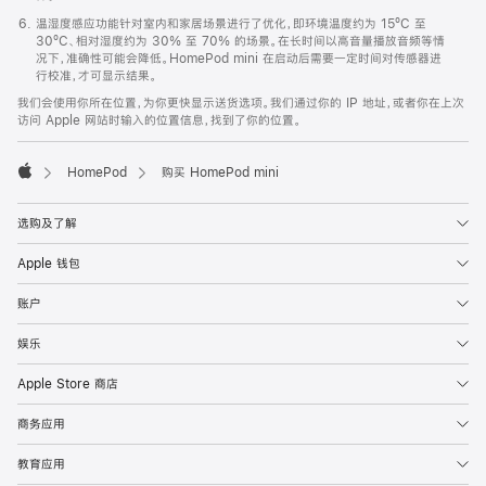
温湿度感应功能针对室内和家居场景进行了优化，即环境温度约为 15ºC 至
30ºC、相对湿度约为 30% 至 70% 的场景。在长时间以高音量播放音频等情
况下，准确性可能会降低。HomePod mini 在启动后需要一定时间对传感器进
行校准，才可显示结果。
我们会使用你所在位置，为你更快显示送货选项。我们通过你的 IP 地址，或者你在上次
访问 Apple 网站时输入的位置信息，找到了你的位置。
HomePod
购买 HomePod mini
Apple
选购及了解
Apple 钱包
账户
娱乐
Apple Store 商店
商务应用
教育应用