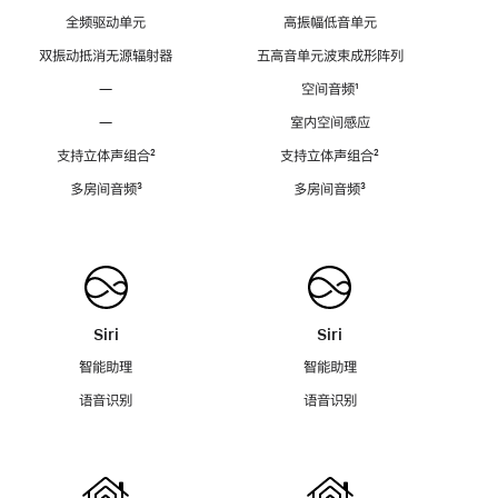
全频驱动单元
高振幅低音单元
双振动抵消无源辐射器
五高音单元波束成形阵列
—
空间音频
脚
¹
注
—
室内空间感应
支持立体声组合
脚
²
支持立体声组合
脚
²
注
注
多房间音频
脚
³
多房间音频
脚
³
注
注
Siri
Siri
智能助理
智能助理
语音识别
语音识别