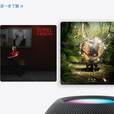
注
进一步了解
Apple
(在
Music
新
窗
口
中
打
开)