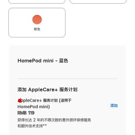
橙色
HomePod mini - 蓝色
添加 AppleCare+ 服务计划
AppleCare+ 服务计划 (适用于
AppleC
添加
HomePod mini)
服
RMB 119
务
获得长达 2 年的不限次数的意外损坏保修服务
和额外技术支持
脚
**
计
注