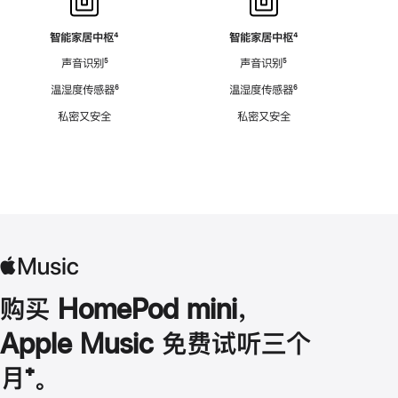
智能家居中枢
脚
⁴
智能家居中枢
脚
⁴
注
注
声音识别
脚
⁵
声音识别
脚
⁵
注
注
温湿度传感器
脚
⁶
温湿度传感器
脚
⁶
注
注
私密又安全
私密又安全
购买 HomePod mini，
Apple Music 免费试听三个
月
脚
⁺。