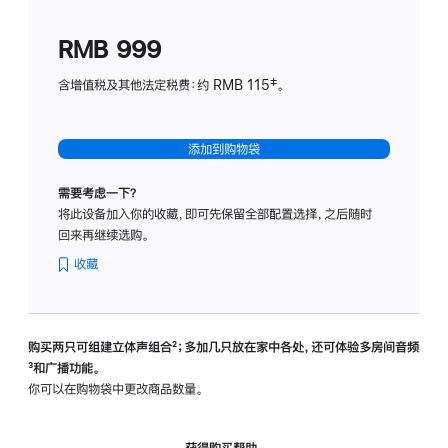
划
(适
RMB 999
用
于
含增值税及其他法定税费：约 RMB 115‡。
HomeP
mini)
添加到购物袋
需要考虑一下？
将此设备加入你的收藏，即可先保留全部配置选择，之后随时
回来再继续选购。
收藏
购买两只可组建立体声组合
脚
²；多加几只放在家中各处，还可体验多‍房‍间音频
脚
³和广播功能。
注
注
你可以在购物袋中更改商品数量。
获得购买帮助，