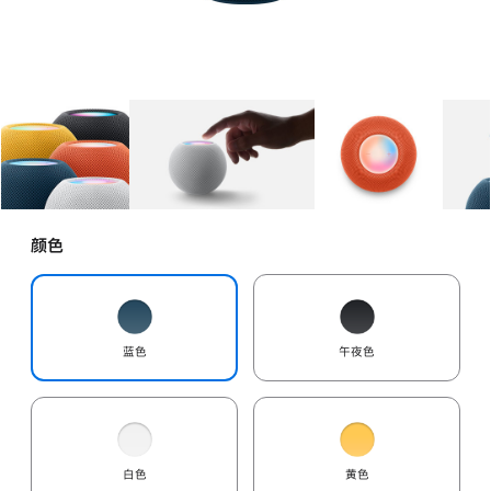
图库
图像
1
图库
图像
2
图库
图像
3
颜色
蓝色
午夜色
白色
黄色