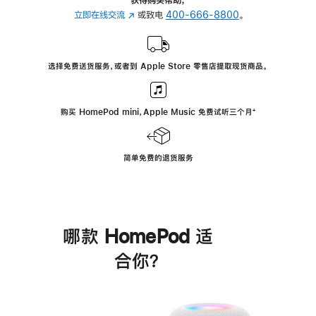
立即在线交流
(在
或致电
400-666-8800
。
新
窗
口
选择免费送货服务，或者到 Apple Store 零售店提取现货商品。
中
打
开)
购买 HomePod mini，Apple Music 免费试听三个月
脚
⁺
注
简单免费的退货服务
哪款 HomePod 适
合你？
进
一
步