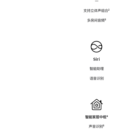
—
支持立体声组合
脚
²
注
多房间音频
脚
³
注
Siri
智能助理
语音识别
智能家居中枢
脚
⁴
注
声音识别
脚
⁵