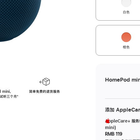
白色
橙色
HomePod min
 mini，
简单免费的退货服务
免费试听三个月
脚
⁺
注
添加 AppleCa
AppleCare+ 服
mini)
RMB 119