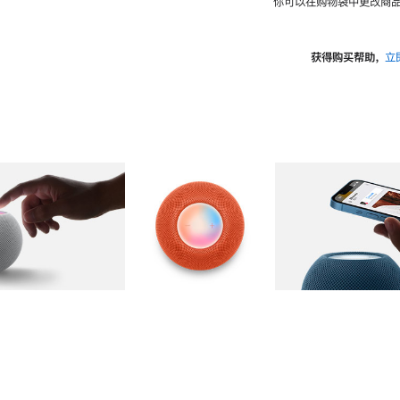
你可以在购物袋中更改商品
获得购买帮助，
立
图库
图像
2
图库
图像
3
图