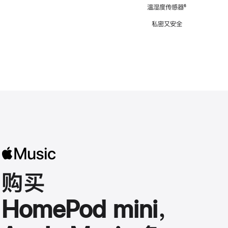
注
温湿度传感器
脚
⁶
注
私密又安全
购买
HomePod mini，