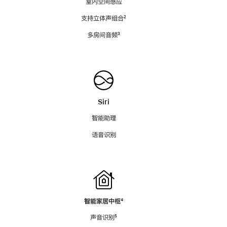
室内空间感应
支持立体声组合
脚
²
注
多房间音频
脚
³
注
Siri
智能助理
语音识别
智能家居中枢
脚
⁴
注
声音识别
脚
⁵