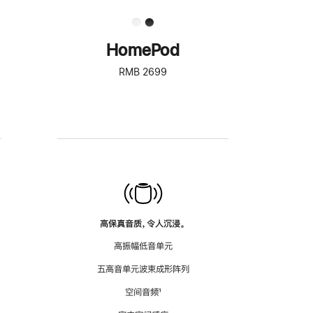
HomePod
RMB 2699
高保真音质，令人沉浸。
高振幅低音单元
五高音单元波束成形阵列
空间音频
脚
¹
注