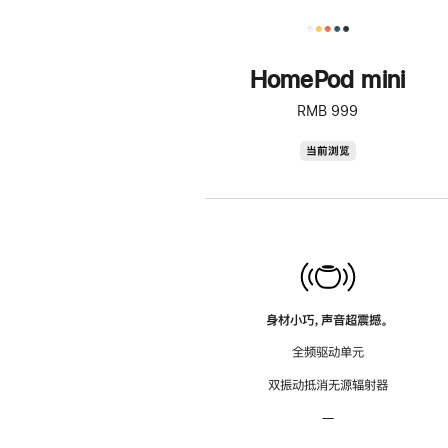
HomePod mini
RMB 999
HomePod
当前浏览
mini
身材小巧，声音超震撼。
全频驱动单元
双振动抵消无源辐射器
—