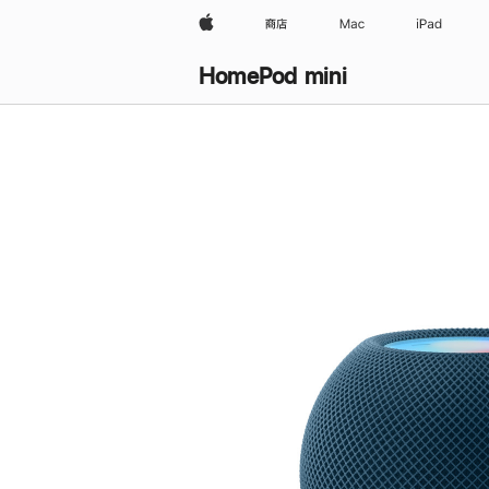
Apple
商店
Mac
iPad
HomePod mini
购
买
HomePod mini