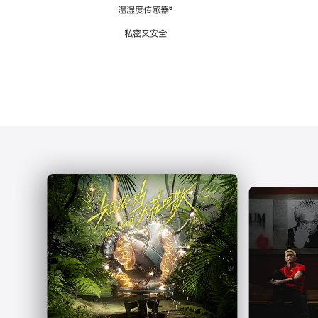
注
温湿度传感器
脚
⁶
注
私密又安全