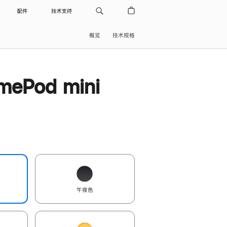
配件
技术支持
概览
技术规格
ePod mini
午夜色