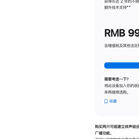
获得长达 2 年的不
额外技术支持
脚
**
注
RMB 9
含增值税及其他法定税费
需要考虑一下？
将此设备加入你的收
来再继续选购。
收藏
购买两只可组建立体声组
广播功能。