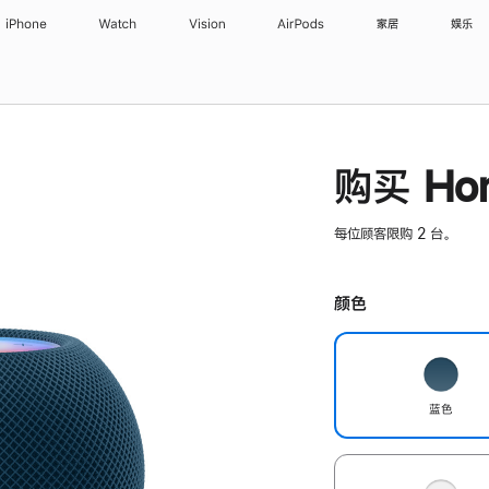
iPhone
Watch
Vision
AirPods
家居
娱乐
购买 Hom
每位顾客限购 2 台。
颜色
蓝色