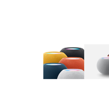
图库
图像
1