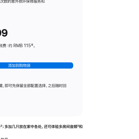
务
限次数的意外损坏保修服务和
计
划
(适
99
用
于
：约 RMB 115‡。
HomePod
mini)
添加到购物袋
藏，即可先保留全部配置选择，之后随时回
合
脚
²；多加几只放在家中各处，还可体验多‍房‍间音频
脚
³和
注
注