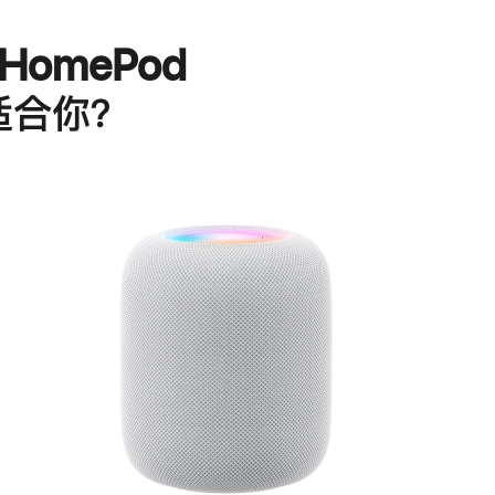
HomePod
适合你？
进
一
步
了
解
HomePod<