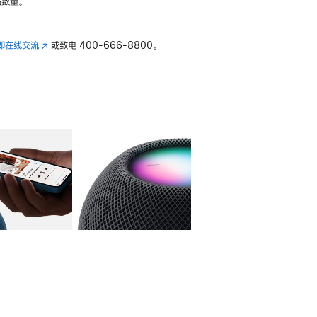
数量。
即在线交流
(在
或致电
400-666-8800。
新
窗
口
中
打
开)
库
图像
4
图库
图像
5