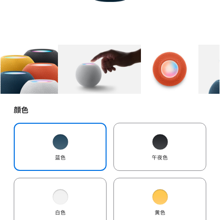
图库
图像
1
图库
图像
2
图库
图像
3
颜色
蓝色
午夜色
白色
黄色