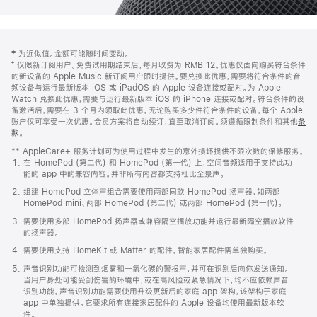
网
脚
‡ 为近似值。金额可能随时间变动。
注
页
⁺ 仅限新订阅用户。免费试用期结束后，每月收费为 RMB 12。优惠仅面向购买符合条件
页
的新设备的 Apple Music 新订阅用户限时提供。要兑换此优惠，需要将符合条件的音
频设备与运行最新版本 iOS 或 iPadOS 的 Apple 设备连接或配对。为 Apple
脚
Watch 兑换此优惠，需要与运行最新版本 iOS 的 iPhone 连接或配对。符合条件的设
备激活后，需要在 3 个月内领取此优惠。无论购买多少件符合条件的设备，每个 Apple
账户仅可享受一次优惠。会员方案将自动续订，直至取消订阅。须遵循限制条件和其他
条
款
。
(在
新
** AppleCare+ 服务计划可为使用过程中发生的意外损坏提供不限次数的保修服务。
窗
在 HomePod (第二代) 和 HomePod (第一代) 上，空间音频适用于支持此功
口
能的 app 中的兼容内容。并非所有内容都支持杜比全景声。
中
打
组建 HomePod 立体声组合需要使用两部同款 HomePod 扬声器，如两部
开)
HomePod mini、两部 HomePod (第二代) 或两部 HomePod (第一代)。
需要使用多部 HomePod 扬声器或兼容隔空播放功能并运行最新隔空播放软件
的扬声器。
需要使用支持 HomeKit 或 Matter 的配件。智能家居配件需单独购买。
声音识别功能可检测到烟雾和一氧化碳的警报声，并可在识别后向你发送通知。
当用户身处可能受到伤害的环境中，或在高风险或紧急情况下，均不应依赖声音
识别功能。声音识别功能需要使用升级更新后的家庭 app 架构，该架构于家庭
app 中单独提供。它要求所有连接家居配件的 Apple 设备均使用最新版本软
件。