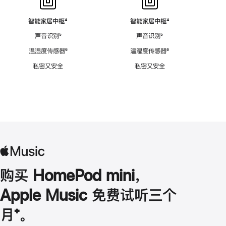
智能家居中枢
脚
⁴
智能家居中枢
脚
⁴
注
注
声音识别
脚
⁵
声音识别
脚
⁵
注
注
温湿度传感器
脚
⁶
温湿度传感器
脚
⁶
注
注
私密又安全
私密又安全
购买 HomePod mini，
Apple Music 免费试听三个
月
脚
⁺。