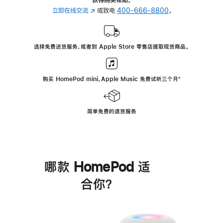
立即在线交流
(在
或致电
400-666-8800
。
新
窗
口
选择免费送货服务，或者到 Apple Store 零售店提取现货商品。
中
打
开)
购买 HomePod mini，Apple Music 免费试听三个月
脚
⁺
注
简单免费的退货服务
哪款 HomePod 适
合你？
进
一
步