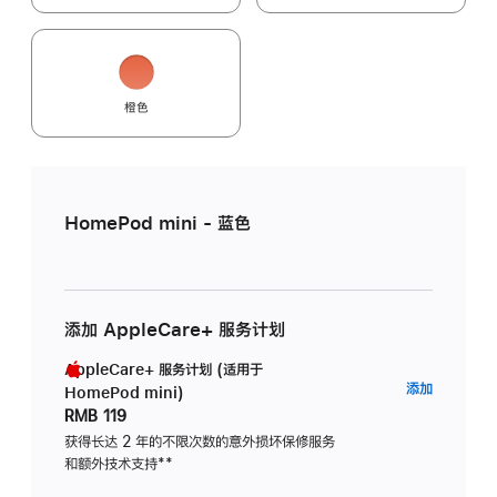
橙色
HomePod mini - 蓝色
添加 AppleCare+ 服务计划
AppleCare+ 服务计划 (适用于
AppleC
添加
HomePod mini)
服
RMB 119
务
获得长达 2 年的不限次数的意外损坏保修服务
和额外技术支持
脚
**
计
注