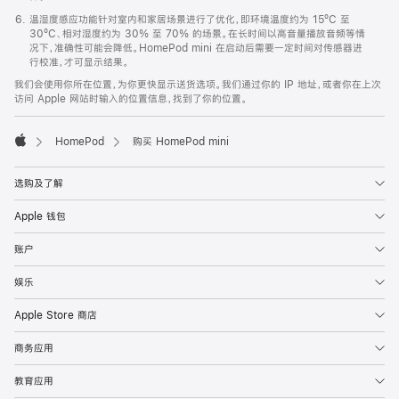
温湿度感应功能针对室内和家居场景进行了优化，即环境温度约为 15ºC 至
30ºC、相对湿度约为 30% 至 70% 的场景。在长时间以高音量播放音频等情
况下，准确性可能会降低。HomePod mini 在启动后需要一定时间对传感器进
行校准，才可显示结果。
我们会使用你所在位置，为你更快显示送货选项。我们通过你的 IP 地址，或者你在上次
访问 Apple 网站时输入的位置信息，找到了你的位置。
HomePod
购买 HomePod mini
Apple
选购及了解
Apple 钱包
账户
娱乐
Apple Store 商店
商务应用
教育应用