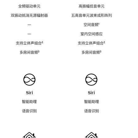
全频驱动单元
高振幅低音单元
双振动抵消无源辐射器
五高音单元波束成形阵列
—
空间音频
脚
¹
注
—
室内空间感应
支持立体声组合
脚
²
支持立体声组合
脚
²
注
注
多房间音频
脚
³
多房间音频
脚
³
注
注
Siri
Siri
智能助理
智能助理
语音识别
语音识别