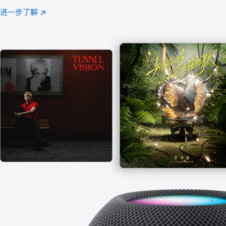
注
进一步了解
Apple
(在
Music
新
窗
口
中
打
开)