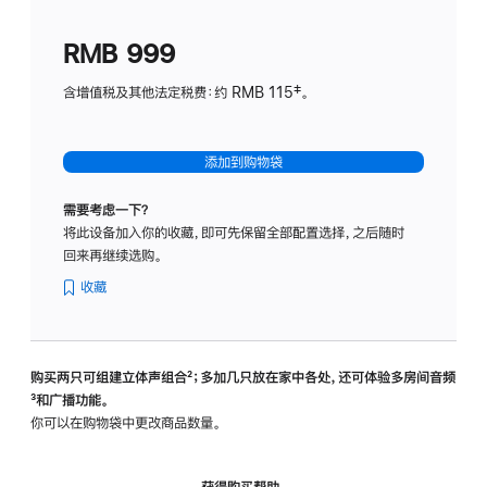
划
(适
RMB 999
用
于
含增值税及其他法定税费：约 RMB 115‡。
HomeP
mini)
添加到购物袋
需要考虑一下？
将此设备加入你的收藏，即可先保留全部配置选择，之后随时
回来再继续选购。
收藏
购买两只可组建立体声组合
脚
²；多加几只放在家中各处，还可体验多‍房‍间音频
脚
³和广播功能。
注
注
你可以在购物袋中更改商品数量。
获得购买帮助，