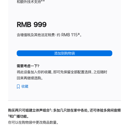
和额外技术支持
脚
**
计
注
划
(适
RMB 999
用
于
含增值税及其他法定税费：约 RMB 115‡。
HomeP
mini)
添加到购物袋
需要考虑一下？
将此设备加入你的收藏，即可先保留全部配置选择，之后随时
回来再继续选购。
收藏
购买两只可组建立体声组合
脚
²；多加几只放在家中各处，还可体验多‍房‍间音频
脚
³和广播功能。
注
注
你可以在购物袋中更改商品数量。