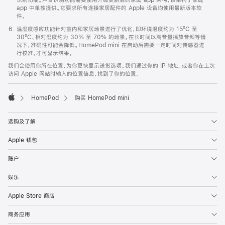
app 中单独提供。它要求所有连接家居配件的 Apple 设备均使用最新版本软
件。
温湿度感应功能针对室内和家居场景进行了优化，即环境温度约为 15ºC 至
30ºC、相对湿度约为 30% 至 70% 的场景。在长时间以高音量播放音频等情
况下，准确性可能会降低。HomePod mini 在启动后需要一定时间对传感器进
行校准，才可显示结果。
我们会使用你所在位置，为你更快显示送货选项。我们通过你的 IP 地址，或者你在上次
访问 Apple 网站时输入的位置信息，找到了你的位置。
HomePod
购买 HomePod mini
Apple
选购及了解
Apple 钱包
账户
娱乐
Apple Store 商店
商务应用