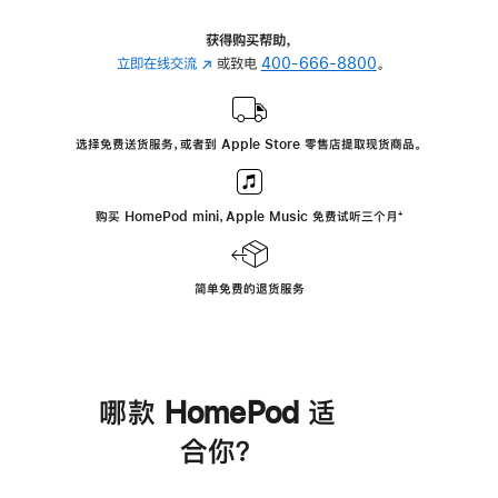
获得购买帮助，
立即在线交流
(在
或致电
400-666-8800
。
新
窗
口
选择免费送货服务，或者到 Apple Store 零售店提取现货商品。
中
打
开)
购买 HomePod mini，Apple Music 免费试听三个月
脚
⁺
注
简单免费的退货服务
哪款 HomePod 适
合你？
进