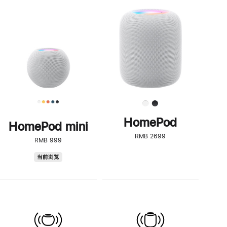
一
步
了
解
HomePod<
HomePod
HomePod mini
RMB 2699
RMB 999
HomePod
当前浏览
mini