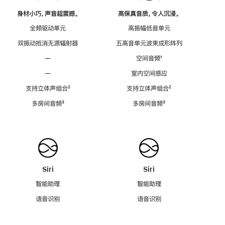
身材小巧，声音超震撼。
高保真音质，令人沉浸。
全频驱动单元
高振幅低音单元
双振动抵消无源辐射器
五高音单元波束成形阵列
—
空间音频
脚
¹
注
—
室内空间感应
支持立体声组合
脚
²
支持立体声组合
脚
²
注
注
多房间音频
脚
³
多房间音频
脚
³
注
注
Siri
Siri
智能助理
智能助理
语音识别
语音识别