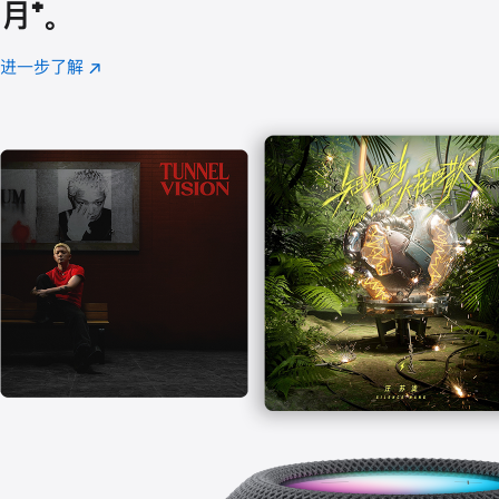
月
脚
⁺。
注
进一步了解
Apple
(在
Music
新
窗
口
中
打
开)