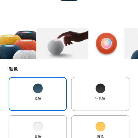
图库
图像
1
图库
图像
2
图库
图像
3
颜色
蓝色
午夜色
白色
黄色