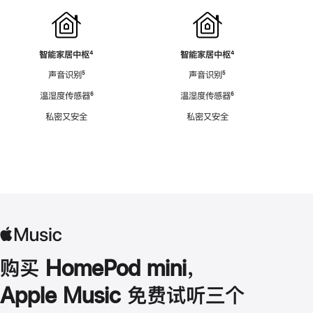
智能家居中枢
脚
⁴
智能家居中枢
脚
⁴
注
注
声音识别
脚
⁵
声音识别
脚
⁵
注
注
温湿度传感器
脚
⁶
温湿度传感器
脚
⁶
注
注
私密又安全
私密又安全
购买 HomePod mini，
Apple Music 免费试听三个