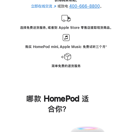
立即在线交流
(在
或致电
400-666-8800
。
新
窗
口
选择免费送货服务，或者到 Apple Store 零售店提取现货商品。
中
打
开)
购买 HomePod mini，Apple Music 免费试听三个月
脚
⁺
注
简单免费的退货服务
哪款 HomePod 适
合你？
进
一
步