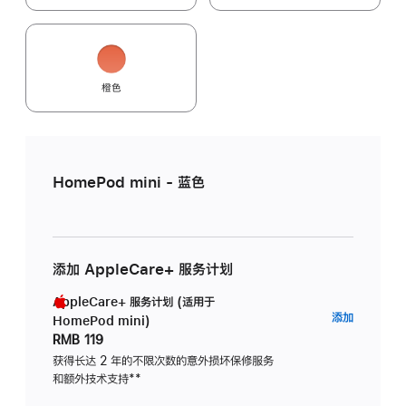
橙色
HomePod mini - 蓝色
添加 AppleCare+ 服务计划
AppleCare+ 服务计划 (适用于
AppleC
添加
HomePod mini)
服
RMB 119
务
获得长达 2 年的不限次数的意外损坏保修服务
和额外技术支持
脚
**
计
注