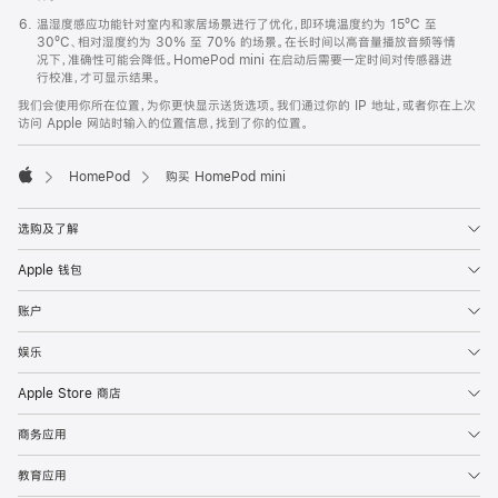
温湿度感应功能针对室内和家居场景进行了优化，即环境温度约为 15ºC 至
30ºC、相对湿度约为 30% 至 70% 的场景。在长时间以高音量播放音频等情
况下，准确性可能会降低。HomePod mini 在启动后需要一定时间对传感器进
行校准，才可显示结果。
我们会使用你所在位置，为你更快显示送货选项。我们通过你的 IP 地址，或者你在上次
访问 Apple 网站时输入的位置信息，找到了你的位置。
HomePod
购买 HomePod mini
Apple
选购及了解
Apple 钱包
账户
娱乐
Apple Store 商店
商务应用
教育应用