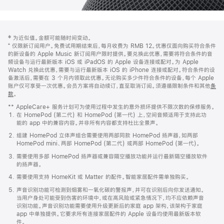
网
脚
‡ 为近似值。金额可能随时间变动。
注
页
⁺ 仅限新订阅用户。免费试用期结束后，每月收费为 RMB 12。优惠仅面向购买符合条件
页
的新设备的 Apple Music 新订阅用户限时提供。要兑换此优惠，需要将符合条件的音
频设备与运行最新版本 iOS 或 iPadOS 的 Apple 设备连接或配对。为 Apple
脚
Watch 兑换此优惠，需要与运行最新版本 iOS 的 iPhone 连接或配对。符合条件的设
备激活后，需要在 3 个月内领取此优惠。无论购买多少件符合条件的设备，每个 Apple
账户仅可享受一次优惠。会员方案将自动续订，直至取消订阅。须遵循限制条件和其他
条
款
。
(在
新
** AppleCare+ 服务计划可为使用过程中发生的意外损坏提供不限次数的保修服务。
窗
在 HomePod (第二代) 和 HomePod (第一代) 上，空间音频适用于支持此功
口
能的 app 中的兼容内容。并非所有内容都支持杜比全景声。
中
打
组建 HomePod 立体声组合需要使用两部同款 HomePod 扬声器，如两部
开)
HomePod mini、两部 HomePod (第二代) 或两部 HomePod (第一代)。
需要使用多部 HomePod 扬声器或兼容隔空播放功能并运行最新隔空播放软件
的扬声器。
需要使用支持 HomeKit 或 Matter 的配件。智能家居配件需单独购买。
声音识别功能可检测到烟雾和一氧化碳的警报声，并可在识别后向你发送通知。
当用户身处可能受到伤害的环境中，或在高风险或紧急情况下，均不应依赖声音
识别功能。声音识别功能需要使用升级更新后的家庭 app 架构，该架构于家庭
app 中单独提供。它要求所有连接家居配件的 Apple 设备均使用最新版本软
件。