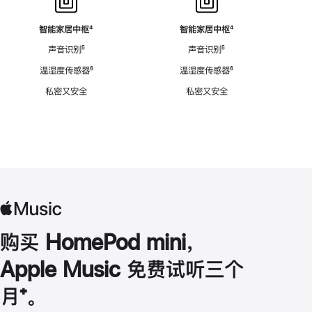
智能家居中枢
脚
⁴
智能家居中枢
脚
⁴
注
注
声音识别
脚
⁵
声音识别
脚
⁵
注
注
温湿度传感器
脚
⁶
温湿度传感器
脚
⁶
注
注
私密又安全
私密又安全
购买 HomePod mini，
Apple Music 免费试听三个
月
脚
⁺。