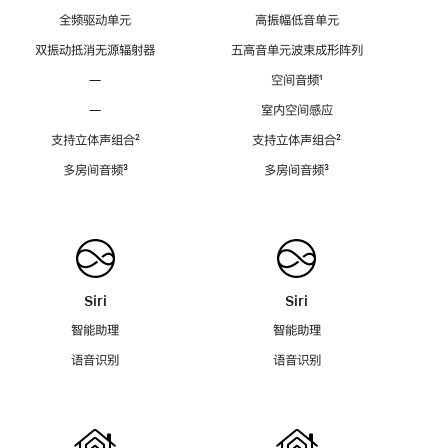
全频驱动单元
高振幅低音单元
双振动抵消无源辐射器
五高音单元波束成形阵列
—
空间音频
脚
¹
注
—
室内空间感应
支持立体声组合
脚
²
支持立体声组合
脚
²
注
注
多房间音频
脚
³
多房间音频
脚
³
注
注
Siri
Siri
智能助理
智能助理
语音识别
语音识别