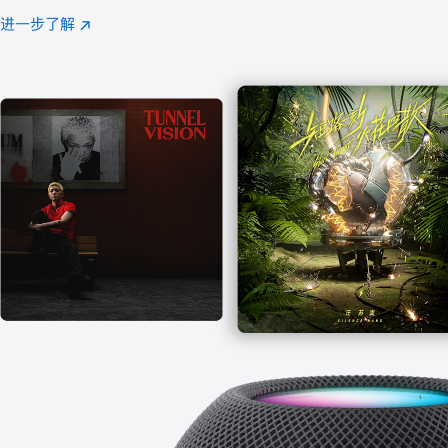
注
进一步了解
Apple
(在
Music
新
窗
口
中
打
开)