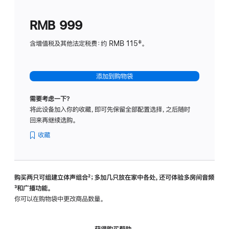
划
(适
RMB 999
用
于
含增值税及其他法定税费：约 RMB 115‡。
HomeP
mini)
添加到购物袋
需要考虑一下？
将此设备加入你的收藏，即可先保留全部配置选择，之后随时
回来再继续选购。
收藏
购买两只可组建立体声组合
脚
²；多加几只放在家中各处，还可体验多‍房‍间音频
脚
³和广播功能。
注
注
你可以在购物袋中更改商品数量。
获得购买帮助，