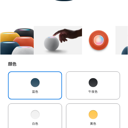
图库
图像
1
图库
图像
2
图库
图像
3
颜色
蓝色
午夜色
白色
黄色