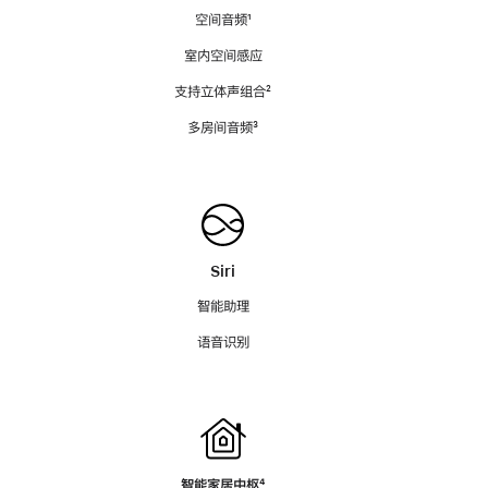
空间音频
脚
¹
注
室内空间感应
支持立体声组合
脚
²
注
多房间音频
脚
³
注
Siri
智能助理
语音识别
智能家居中枢
脚
⁴