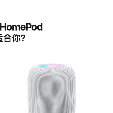
HomePod
适合你？
进
一
步
了
解
HomePod<