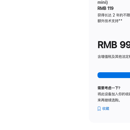
mini)
RMB 119
获得长达 2 年的不
额外技术支持
脚
**
注
RMB 9
含增值税及其他法定税费
需要考虑一下？
将此设备加入你的收
来再继续选购。
收藏