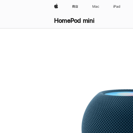
Apple
商店
Mac
iPad
HomePod mini
购
买
HomePod mini