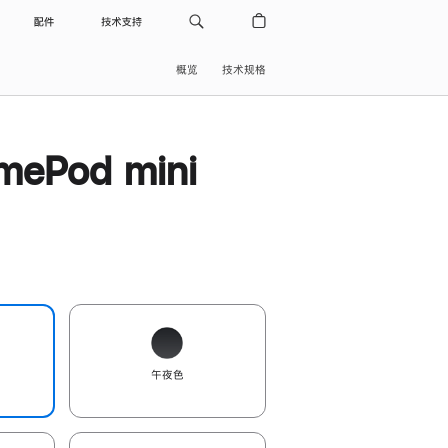
配件
技术支持
概览
技术规格
ePod mini
午夜色