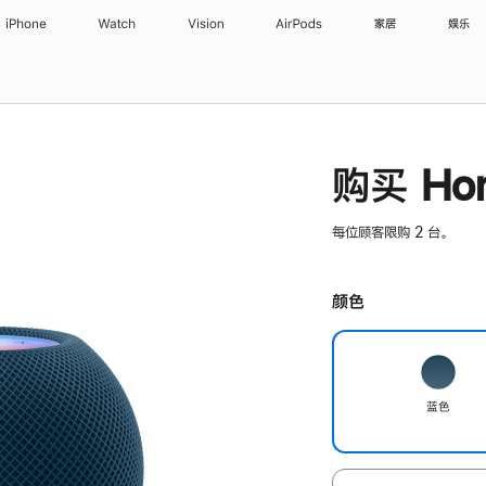
iPhone
Watch
Vision
AirPods
家居
娱乐
购买 Hom
每位顾客限购 2 台。
颜色
蓝色