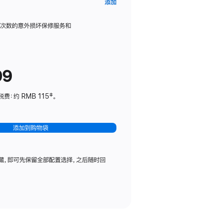
AppleCare+
添加
服
务
限次数的意外损坏保修服务和
计
划
(适
99
用
于
：约 RMB 115‡。
HomePod
mini)
添加到购物袋
藏，即可先保留全部配置选择，之后随时回