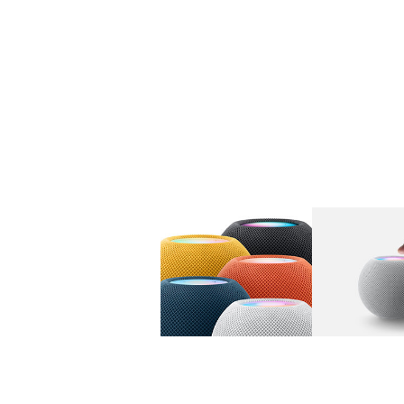
图库
图像
1