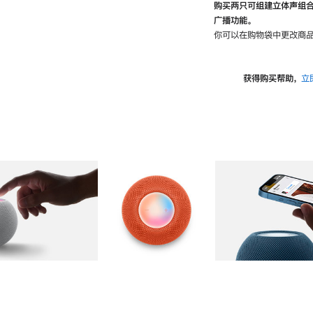
购买两只可组建立体声组
广播功能。
你可以在购物袋中更改商品
获得购买帮助，
立
图库
图像
2
图库
图像
3
图