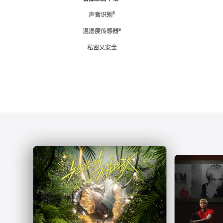
注
声音识别
脚
⁵
注
温湿度传感器
脚
⁶
注
私密又安全