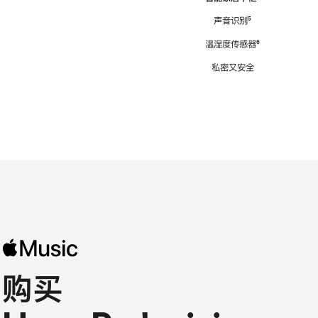
注
声音识别
脚
⁵
注
温湿度传感器
脚
⁶
注
私密又安全
购买