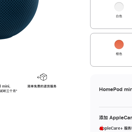
白色
橙色
 mini，
简单免费的退货服务
HomePod min
免费试听三个月
脚
⁺
注
添加 AppleCa
AppleCare+ 服