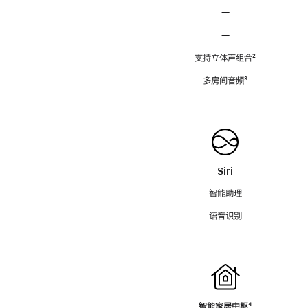
—
—
支持立体声组合
脚
²
注
多房间音频
脚
³
注
Siri
智能助理
语音识别
智能家居中枢
脚
⁴