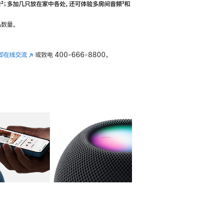
合
脚
²；多加几只放在家中各处，还可体验多‍房‍间音频
脚
³和
注
注
数量。
即在线交流
(在
或致电
400-666-8800。
新
窗
口
中
打
开)
库
图像
4
图库
图像
5