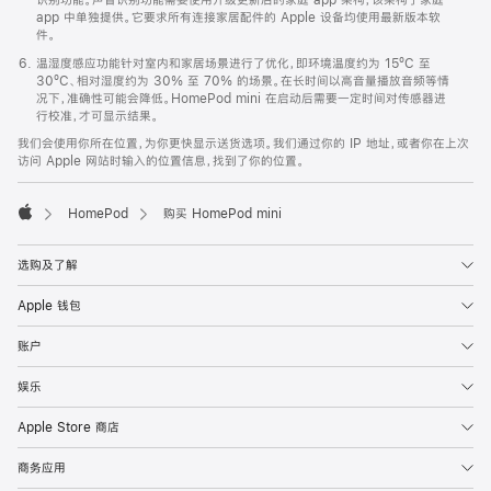
app 中单独提供。它要求所有连接家居配件的 Apple 设备均使用最新版本软
件。
温湿度感应功能针对室内和家居场景进行了优化，即环境温度约为 15ºC 至
30ºC、相对湿度约为 30% 至 70% 的场景。在长时间以高音量播放音频等情
况下，准确性可能会降低。HomePod mini 在启动后需要一定时间对传感器进
行校准，才可显示结果。
我们会使用你所在位置，为你更快显示送货选项。我们通过你的 IP 地址，或者你在上次
访问 Apple 网站时输入的位置信息，找到了你的位置。
HomePod
购买 HomePod mini
Apple
选购及了解
Apple 钱包
账户
娱乐
Apple Store 商店
商务应用