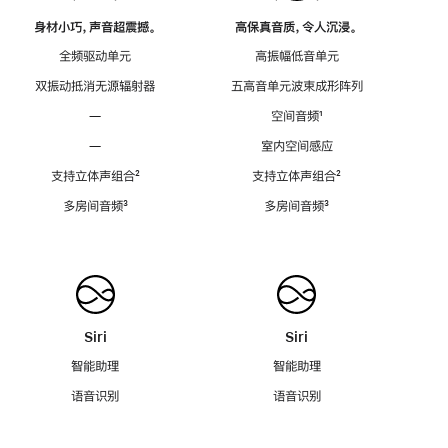
身材小巧，声音超震撼。
高保真音质，令人沉浸。
全频驱动单元
高振幅低音单元
双振动抵消无源辐射器
五高音单元波束成形阵列
—
空间音频
脚
¹
注
—
室内空间感应
支持立体声组合
脚
²
支持立体声组合
脚
²
注
注
多房间音频
脚
³
多房间音频
脚
³
注
注
Siri
Siri
智能助理
智能助理
语音识别
语音识别