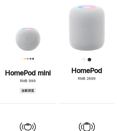
一
步
了
解
HomePod<
HomePod
HomePod mini
RMB 2699
RMB 999
HomePod
当前浏览
mini