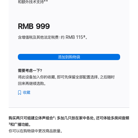
和额外技术支持
脚
**
计
注
划
(适
RMB 999
用
于
含增值税及其他法定税费：约 RMB 115‡。
HomeP
mini)
添加到购物袋
需要考虑一下？
将此设备加入你的收藏，即可先保留全部配置选择，之后随时
回来再继续选购。
收藏
购买两只可组建立体声组合
脚
²；多加几只放在家中各处，还可体验多‍房‍间音频
脚
³和广播功能。
注
注
你可以在购物袋中更改商品数量。