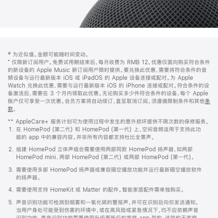
网
脚
‡ 为近似值。金额可能随时间变动。
注
页
⁺ 仅限新订阅用户。免费试用期结束后，每月收费为 RMB 12。优惠仅面向购买符合条件
页
的新设备的 Apple Music 新订阅用户限时提供。要兑换此优惠，需要将符合条件的音
频设备与运行最新版本 iOS 或 iPadOS 的 Apple 设备连接或配对。为 Apple
脚
Watch 兑换此优惠，需要与运行最新版本 iOS 的 iPhone 连接或配对。符合条件的设
备激活后，需要在 3 个月内领取此优惠。无论购买多少件符合条件的设备，每个 Apple
账户仅可享受一次优惠。会员方案将自动续订，直至取消订阅。须遵循限制条件和其他
条
款
。
(在
新
** AppleCare+ 服务计划可为使用过程中发生的意外损坏提供不限次数的保修服务。
窗
在 HomePod (第二代) 和 HomePod (第一代) 上，空间音频适用于支持此功
口
能的 app 中的兼容内容。并非所有内容都支持杜比全景声。
中
打
组建 HomePod 立体声组合需要使用两部同款 HomePod 扬声器，如两部
开)
HomePod mini、两部 HomePod (第二代) 或两部 HomePod (第一代)。
需要使用多部 HomePod 扬声器或兼容隔空播放功能并运行最新隔空播放软件
的扬声器。
需要使用支持 HomeKit 或 Matter 的配件。智能家居配件需单独购买。
声音识别功能可检测到烟雾和一氧化碳的警报声，并可在识别后向你发送通知。
当用户身处可能受到伤害的环境中，或在高风险或紧急情况下，均不应依赖声音
识别功能。声音识别功能需要使用升级更新后的家庭 app 架构，该架构于家庭