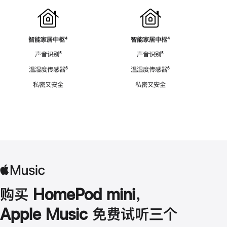
智能家居中枢
脚
⁴
智能家居中枢
脚
⁴
注
注
声音识别
脚
⁵
声音识别
脚
⁵
注
注
温湿度传感器
脚
⁶
温湿度传感器
脚
⁶
注
注
私密又安全
私密又安全
购买 HomePod mini，
Apple Music 免费试听三个