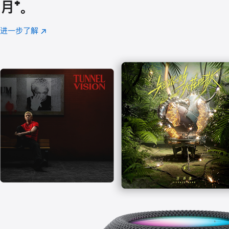
月
脚
⁺。
注
进一步了解
Apple
(在
Music
新
窗
口
中
打
开)