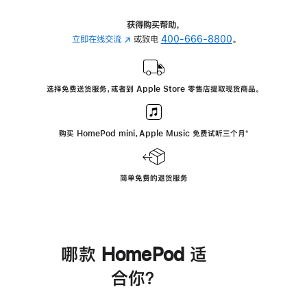
获得购买帮助，
立即在线交流
(在
或致电
400-666-8800
。
新
窗
口
选择免费送货服务，或者到 Apple Store 零售店提取现货商品。
中
打
开)
购买 HomePod mini，Apple Music 免费试听三个月
脚
⁺
注
简单免费的退货服务
哪款 HomePod 适
合你？
进