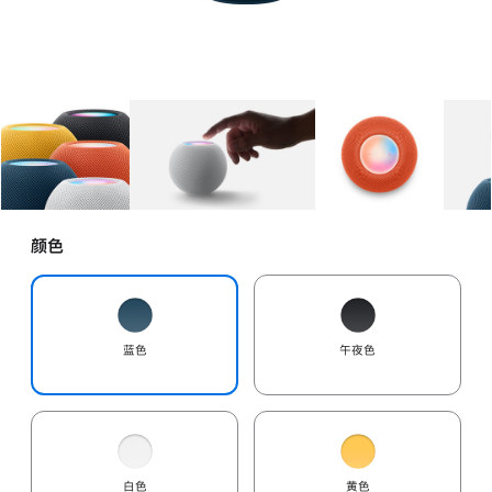
图库
图像
1
图库
图像
2
图库
图像
3
颜色
蓝色
午夜色
白色
黄色