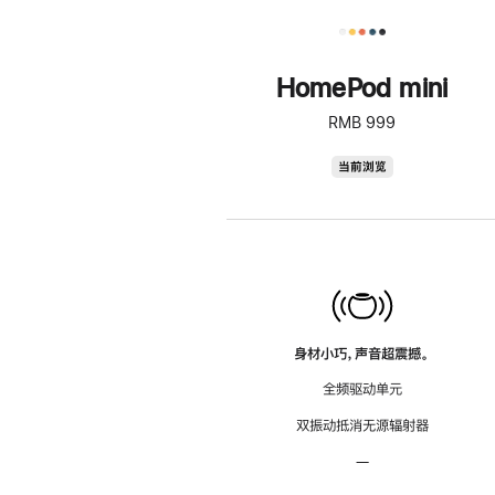
HomePod mini
RMB 999
HomePod
当前浏览
mini
身材小巧，声音超震撼。
全频驱动单元
双振动抵消无源辐射器
—