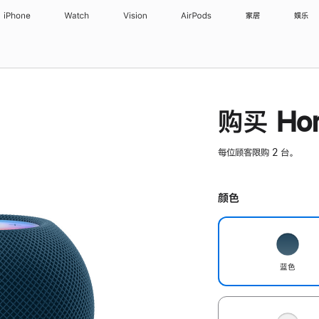
iPhone
Watch
Vision
AirPods
家居
娱乐
购买 Hom
每位顾客限购 2 台。
颜色
蓝色