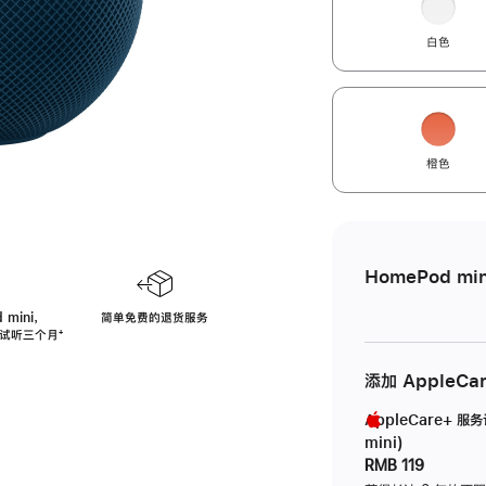
白色
橙色
HomePod min
 mini，
简单免费的退货服务
免费试听三个月
脚
⁺
注
添加 AppleCa
AppleCare+ 服
mini)
RMB 119