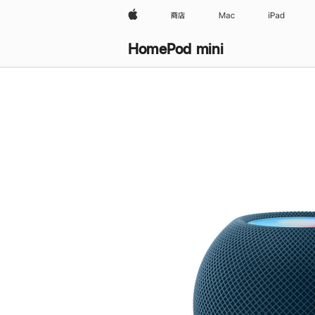
Apple
商店
Mac
iPad
HomePod mini
购
买
HomePod mini