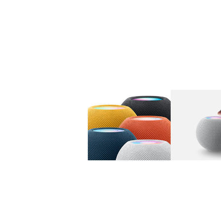
图库
图像
1