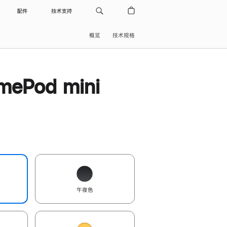
配件
技术支持
概览
技术规格
ePod mini
午夜色