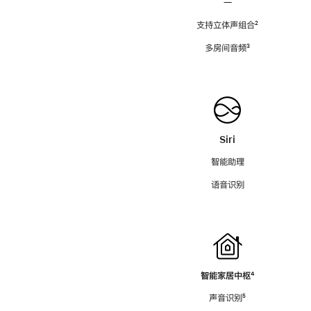
—
支持立体声组合
脚
²
注
多房间音频
脚
³
注
Siri
智能助理
语音识别
智能家居中枢
脚
⁴
注
声音识别
脚
⁵