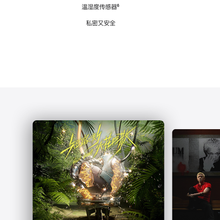
注
温湿度传感器
脚
⁶
注
私密又安全