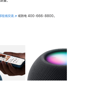
数量。
即在线交流
(在
或致电
400-666-8800。
新
窗
口
中
打
开)
库
图像
4
图库
图像
5