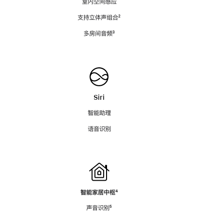
室内空间感应
支持立体声组合
脚
²
注
多房间音频
脚
³
注
Siri
智能助理
语音识别
智能家居中枢
脚
⁴
注
声音识别
脚
⁵