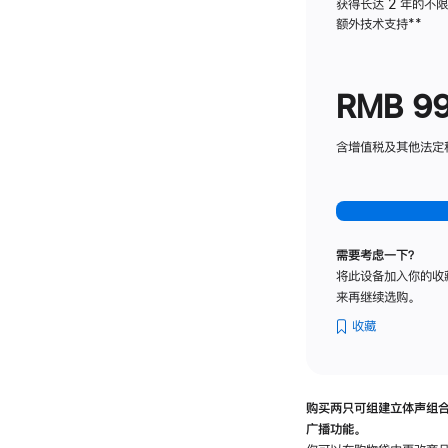
获得长达 2 年的不
额外技术支持
脚
**
注
RMB 9
含增值税及其他法定税费
需要考虑一下？
将此设备加入你的收
来再继续选购。
收藏
购买两只可组建立体声组
广播功能。