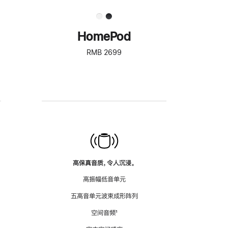
HomePod
RMB 2699
高保真音质，令人沉浸。
高振幅低音单元
五高音单元波束成形阵列
空间音频
脚
¹
注