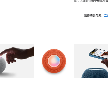
你可以在购物袋中更改商品
获得购买帮助，
立
图库
图像
2
图库
图像
3
图