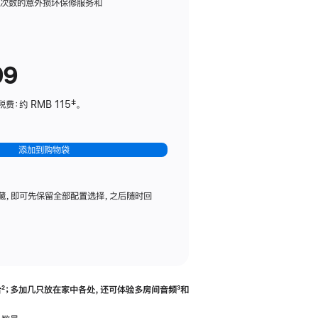
务
限次数的意外损坏保修服务和
计
划
(适
99
用
于
：约 RMB 115‡。
HomePod
mini)
添加到购物袋
藏，即可先保留全部配置选择，之后随时回
合
脚
²；多加几只放在家中各处，还可体验多‍房‍间音频
脚
³和
注
注