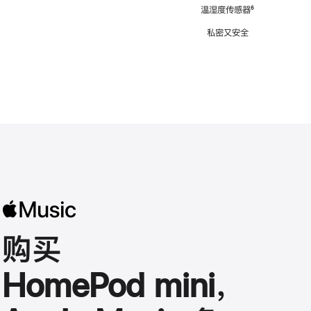
注
温湿度传感器
脚
⁶
注
私密又安全
购买
HomePod mini，