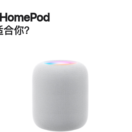
HomePod
适合你？
进
一
步
了
解
HomePod<