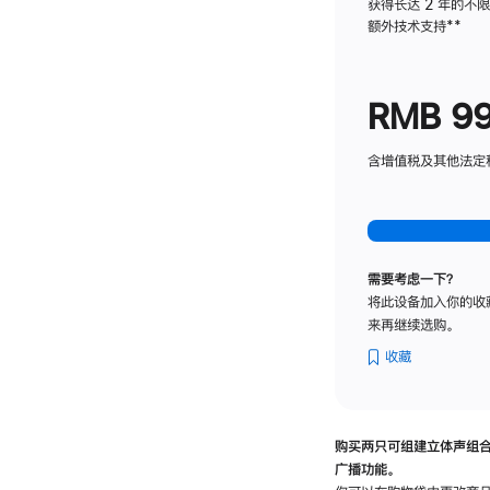
获得长达 2 年的不
额外技术支持
脚
**
注
RMB 9
含增值税及其他法定税费
需要考虑一下？
将此设备加入你的收
来再继续选购。
收藏
购买两只可组建立体声组
广播功能。