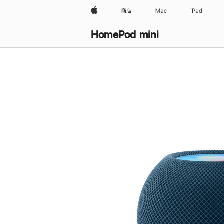
Apple
商店
Mac
iPad
HomePod mini
购
买
HomePod mini