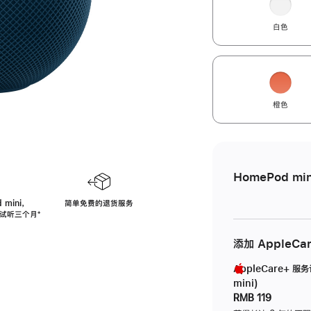
白色
橙色
HomePod min
 mini，
简单免费的退货服务
免费试听三个月
脚
⁺
注
添加 AppleCa
AppleCare+ 服
mini)
RMB 119