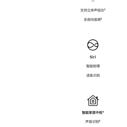
—
支持立体声组合
脚
²
注
多房间音频
脚
³
注
Siri
智能助理
语音识别
智能家居中枢
脚
⁴
注
声音识别
脚
⁵