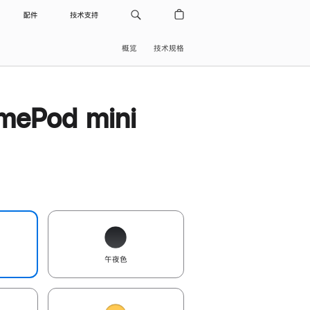
配件
技术支持
概览
技术规格
ePod mini
午夜色