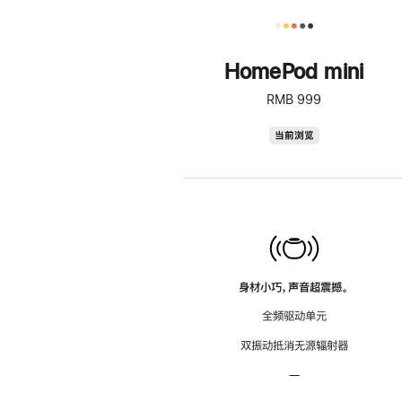
HomePod mini
RMB 999
HomePod
当前浏览
mini
身材小巧，声音超震撼。
全频驱动单元
双振动抵消无源辐射器
—