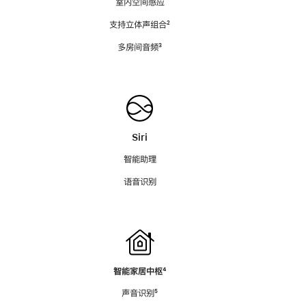
室内空间感应
支持立体声组合
脚
²
注
多房间音频
脚
³
注
Siri
智能助理
语音识别
智能家居中枢
脚
⁴
注
声音识别
脚
⁵