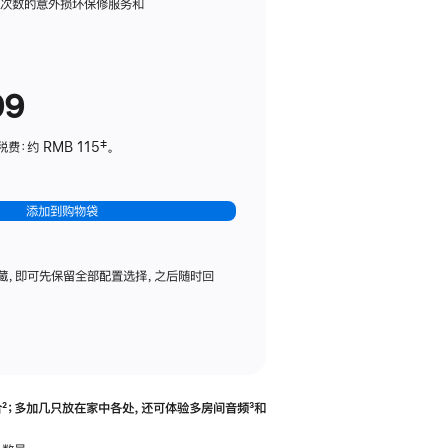
务
限次数的意外损坏保修服务和
计
划
(适
99
用
于
：约 RMB 115‡。
HomePod
mini)
添加到购物袋
藏，即可先保留全部配置选择，之后随时回
合
脚
²；多加几只放在家中各处，还可体验多‍房‍间音频
脚
³和
注
注