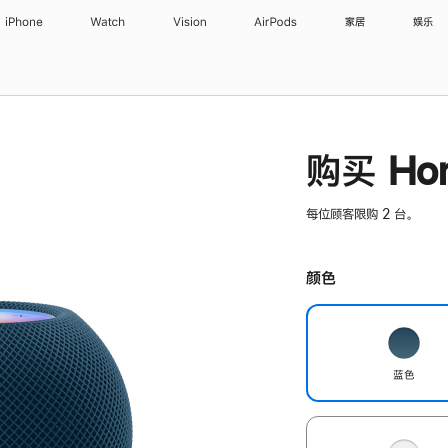
iPhone
Watch
Vision
AirPods
家居
娱乐
购买 Hom
每位顾客限购 2 台。
颜色
蓝色