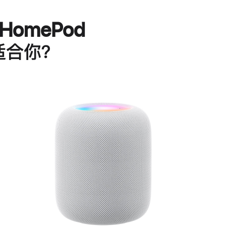
HomePod
适合你？
进
一
步
了
解
HomePod<