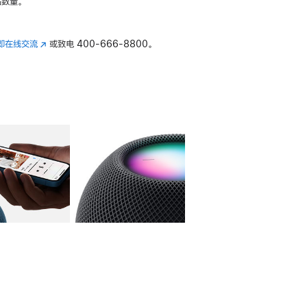
数量。
即在线交流
(在
或致电
400-666-8800。
新
窗
口
中
打
开)
库
图像
4
图库
图像
5