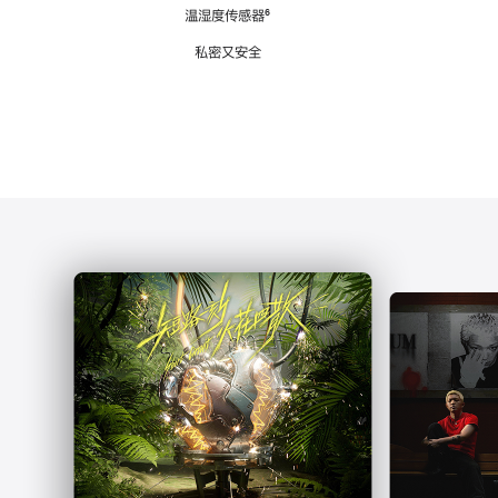
注
温湿度传感器
脚
⁶
注
私密又安全