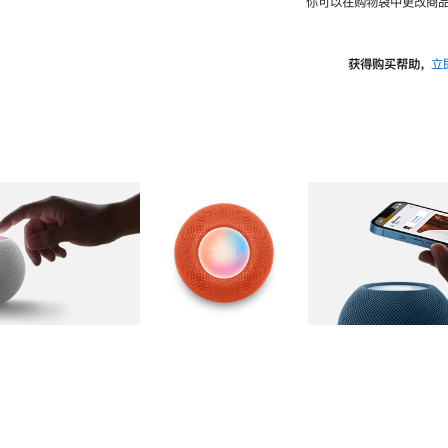
你可以在购物袋中更改商品
获得购买帮助，
立
图库
图像
2
图库
图像
3
图