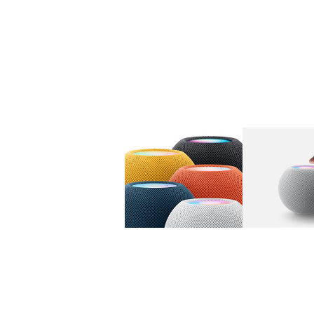
图库
图像
1