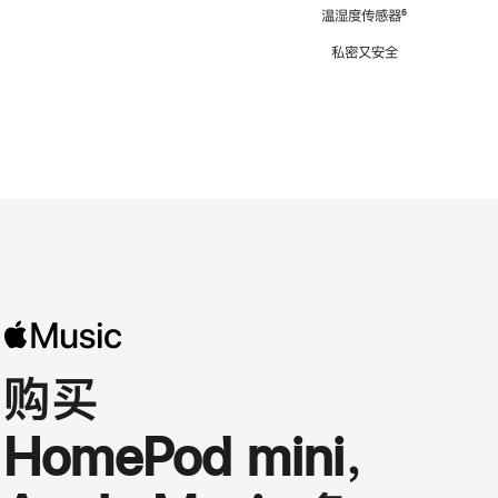
注
温湿度传感器
脚
⁶
注
私密又安全
购买
HomePod mini，