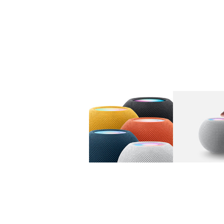
图库
图像
1