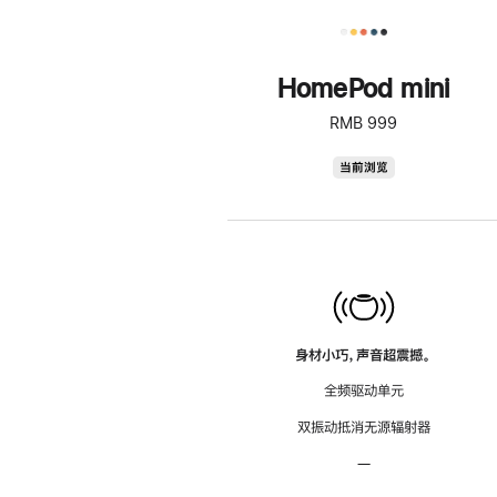
HomePod mini
RMB 999
HomePod
当前浏览
mini
身材小巧，声音超震撼。
全频驱动单元
双振动抵消无源辐射器
—