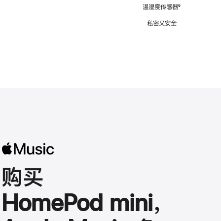
注
温湿度传感器
脚
⁶
注
私密又安全
购买
HomePod mini，