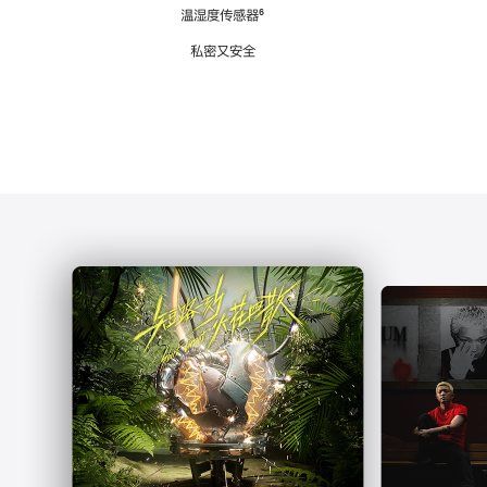
注
温湿度传感器
脚
⁶
注
私密又安全