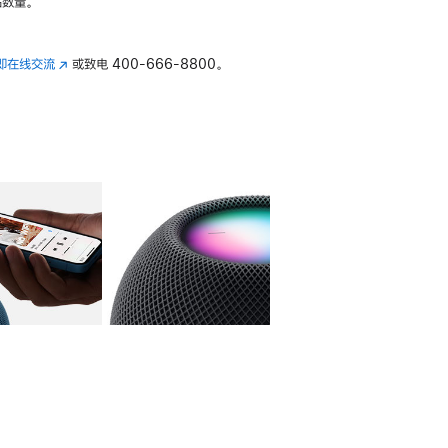
数量。
即在线交流
(在
或致电
400-666-8800。
新
窗
口
中
打
开)
库
图像
4
图库
图像
5