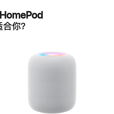
HomePod
适合你？
进
一
步
了
解
HomePod<