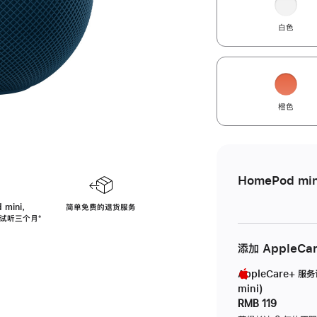
白色
橙色
HomePod min
 mini，
简单免费的退货服务
免费试听三个月
脚
⁺
注
添加 AppleCa
AppleCare+ 服
mini)
RMB 119