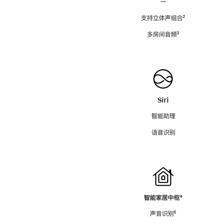
—
支持立体声组合
脚
²
注
多房间音频
脚
³
注
Siri
智能助理
语音识别
智能家居中枢
脚
⁴
注
声音识别
脚
⁵