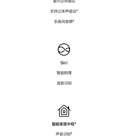
室内空间感应
支持立体声组合
脚
²
注
多房间音频
脚
³
注
Siri
智能助理
语音识别
智能家居中枢
脚
⁴
注
声音识别
脚
⁵