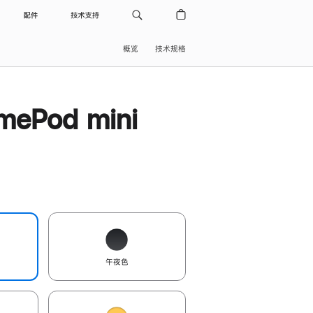
配件
技术支持
概览
技术规格
ePod mini
午夜色