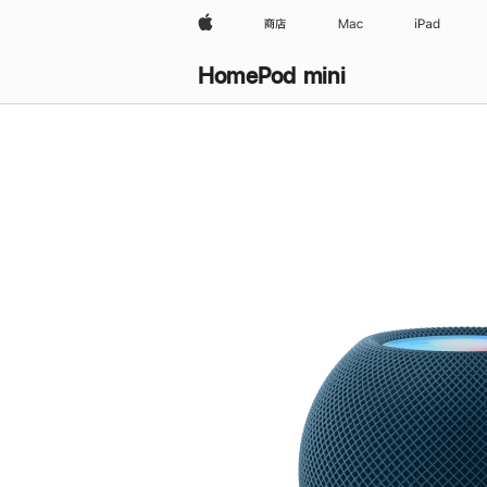
Apple
商店
Mac
iPad
HomePod mini
购
买
HomePod mini