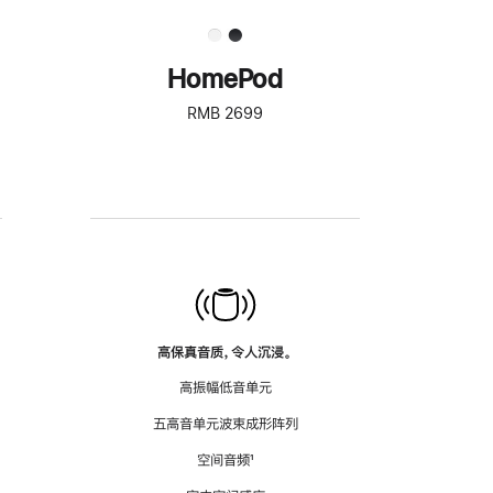
HomePod
RMB 2699
高保真音质，令人沉浸。
高振幅低音单元
五高音单元波束成形阵列
空间音频
脚
¹
注