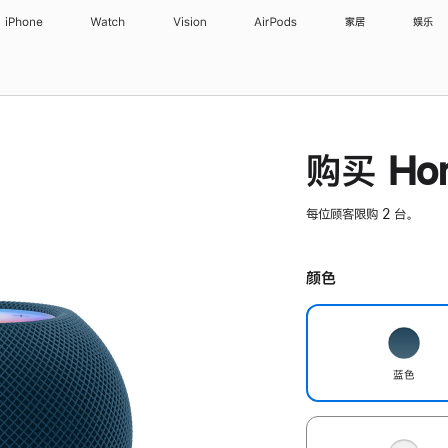
iPhone
Watch
Vision
AirPods
家居
娱乐
购买 Hom
每位顾客限购 2 台。
颜色
蓝色