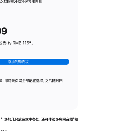
务
限次数的意外损坏保修服务和
计
划
(适
99
用
于
：约 RMB 115‡。
HomePod
mini)
添加到购物袋
藏，即可先保留全部配置选择，之后随时回
合
脚
²；多加几只放在家中各处，还可体验多‍房‍间音频
脚
³和
注
注