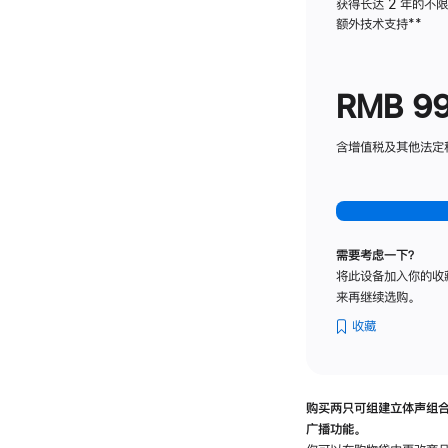
获得长达 2 年的不
额外技术支持
脚
**
注
RMB 9
含增值税及其他法定税费
需要考虑一下？
将此设备加入你的收
来再继续选购。
收藏
购买两只可组建立体声组
广播功能。