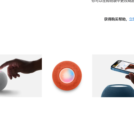
你可以在购物袋中更改商品
获得购买帮助，
立
图库
图像
2
图库
图像
3
图