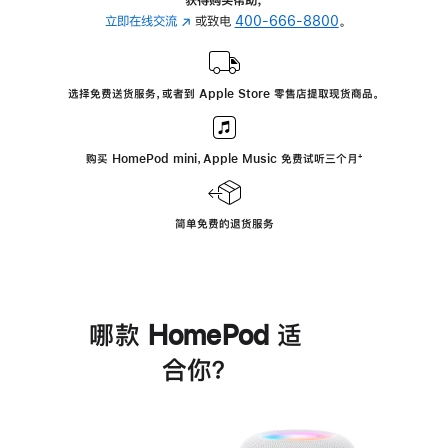
立即在线交流
(在
或致电
400-666-8800
。
新
窗
口
选择免费送货服务，或者到 Apple Store 零售店提取现货商品。
中
打
开)
购买 HomePod mini，Apple Music 免费试听三个月
脚
⁺
注
简单免费的退货服务
哪款 HomePod 适
合你？
进
一
步