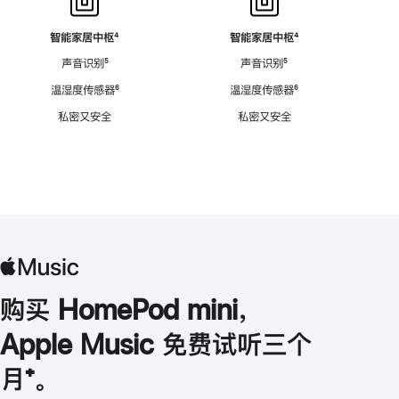
智能家居中枢
脚
⁴
智能家居中枢
脚
⁴
注
注
声音识别
脚
⁵
声音识别
脚
⁵
注
注
温湿度传感器
脚
⁶
温湿度传感器
脚
⁶
注
注
私密又安全
私密又安全
购买 HomePod mini，
Apple Music 免费试听三个
月
脚
⁺。