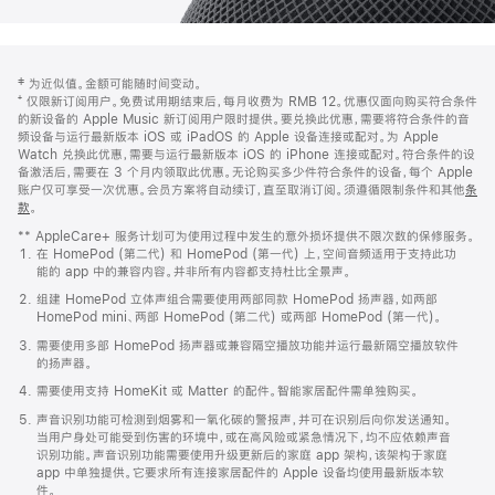
网
脚
‡ 为近似值。金额可能随时间变动。
注
页
⁺ 仅限新订阅用户。免费试用期结束后，每月收费为 RMB 12。优惠仅面向购买符合条件
页
的新设备的 Apple Music 新订阅用户限时提供。要兑换此优惠，需要将符合条件的音
频设备与运行最新版本 iOS 或 iPadOS 的 Apple 设备连接或配对。为 Apple
脚
Watch 兑换此优惠，需要与运行最新版本 iOS 的 iPhone 连接或配对。符合条件的设
备激活后，需要在 3 个月内领取此优惠。无论购买多少件符合条件的设备，每个 Apple
账户仅可享受一次优惠。会员方案将自动续订，直至取消订阅。须遵循限制条件和其他
条
款
。
(在
新
** AppleCare+ 服务计划可为使用过程中发生的意外损坏提供不限次数的保修服务。
窗
在 HomePod (第二代) 和 HomePod (第一代) 上，空间音频适用于支持此功
口
能的 app 中的兼容内容。并非所有内容都支持杜比全景声。
中
打
组建 HomePod 立体声组合需要使用两部同款 HomePod 扬声器，如两部
开)
HomePod mini、两部 HomePod (第二代) 或两部 HomePod (第一代)。
需要使用多部 HomePod 扬声器或兼容隔空播放功能并运行最新隔空播放软件
的扬声器。
需要使用支持 HomeKit 或 Matter 的配件。智能家居配件需单独购买。
声音识别功能可检测到烟雾和一氧化碳的警报声，并可在识别后向你发送通知。
当用户身处可能受到伤害的环境中，或在高风险或紧急情况下，均不应依赖声音
识别功能。声音识别功能需要使用升级更新后的家庭 app 架构，该架构于家庭
app 中单独提供。它要求所有连接家居配件的 Apple 设备均使用最新版本软
件。