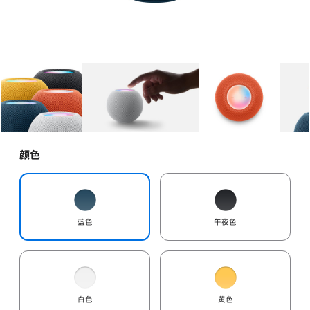
图库
图像
1
图库
图像
2
图库
图像
3
颜色
蓝色
午夜色
白色
黄色