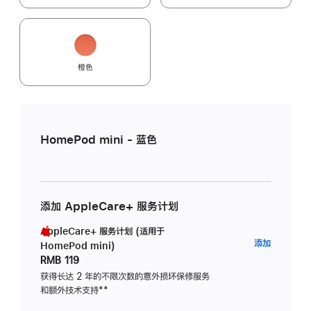
橙色
HomePod mini - 蓝色
添加 AppleCare+ 服务计划
AppleCare+ 服务计划 (适用于
AppleC
添加
HomePod mini)
服
RMB 119
务
获得长达 2 年的不限次数的意外损坏保修服务
和额外技术支持
脚
**
计
注