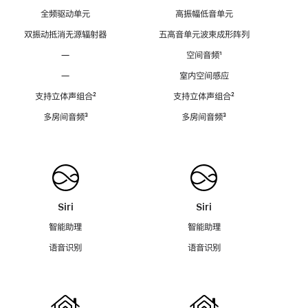
全频驱动单元
高振幅低音单元
双振动抵消无源辐射器
五高音单元波束成形阵列
—
空间音频
脚
¹
注
—
室内空间感应
支持立体声组合
脚
²
支持立体声组合
脚
²
注
注
多房间音频
脚
³
多房间音频
脚
³
注
注
Siri
Siri
智能助理
智能助理
语音识别
语音识别