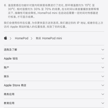
温湿度感应功能针对室内和家居场景进行了优化，即环境温度约为 15ºC 至
30ºC、相对湿度约为 30% 至 70% 的场景。在长时间以高音量播放音频等情
况下，准确性可能会降低。HomePod mini 在启动后需要一定时间对传感器进
行校准，才可显示结果。
我们会使用你所在位置，为你更快显示送货选项。我们通过你的 IP 地址，或者你在上次
访问 Apple 网站时输入的位置信息，找到了你的位置。
HomePod
购买 HomePod mini
Apple
选购及了解
Apple 钱包
账户
娱乐
Apple Store 商店
商务应用
教育应用