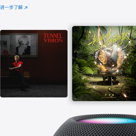
注
进一步了解
Apple
(在
Music
新
窗
口
中
打
开)