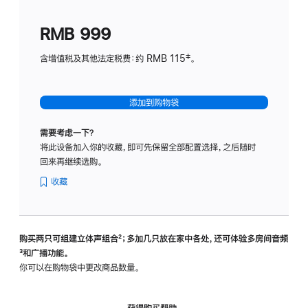
划
(适
RMB 999
用
于
含增值税及其他法定税费：约 RMB 115‡。
HomeP
mini)
添加到购物袋
需要考虑一下？
将此设备加入你的收藏，即可先保留全部配置选择，之后随时
回来再继续选购。
收藏
购买两只可组建立体声组合
脚
²；多加几只放在家中各处，还可体验多‍房‍间音频
脚
³和广播功能。
注
注
你可以在购物袋中更改商品数量。
获得购买帮助，