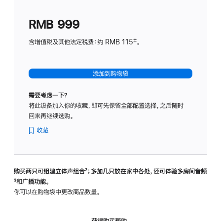
划
(适
RMB 999
用
于
含增值税及其他法定税费：约 RMB 115‡。
HomeP
mini)
添加到购物袋
需要考虑一下？
将此设备加入你的收藏，即可先保留全部配置选择，之后随时
回来再继续选购。
收藏
购买两只可组建立体声组合
脚
²；多加几只放在家中各处，还可体验多‍房‍间音频
脚
³和广播功能。
注
注
你可以在购物袋中更改商品数量。
获得购买帮助，