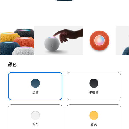
图库
图像
1
图库
图像
2
图库
图像
3
颜色
蓝色
午夜色
白色
黄色