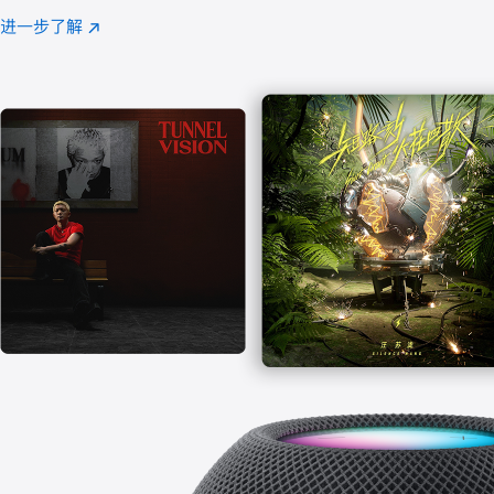
注
进一步了解
Apple
(在
Music
新
窗
口
中
打
开)