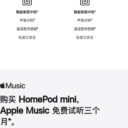
智能家居中枢
脚
⁴
智能家居中枢
脚
⁴
注
注
声音识别
脚
⁵
声音识别
脚
⁵
注
注
温湿度传感器
脚
⁶
温湿度传感器
脚
⁶
注
注
私密又安全
私密又安全
购买 HomePod mini，
Apple Music 免费试听三个
月
脚
⁺。