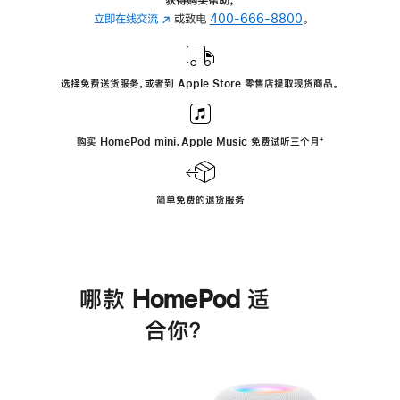
立即在线交流
(在
或致电
400-666-8800
。
新
窗
口
选择免费送货服务，或者到 Apple Store 零售店提取现货商品。
中
打
开)
购买 HomePod mini，Apple Music 免费试听三个月
脚
⁺
注
简单免费的退货服务
哪款 HomePod 适
合你？
进
一
步