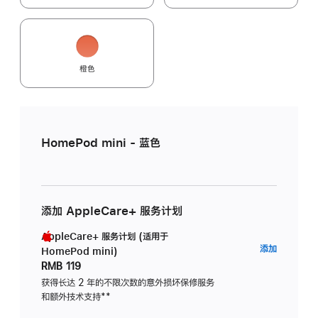
橙色
HomePod mini - 蓝色
添加 AppleCare+ 服务计划
AppleCare+ 服务计划 (适用于
AppleC
添加
HomePod mini)
服
RMB 119
务
获得长达 2 年的不限次数的意外损坏保修服务
和额外技术支持
脚
**
计
注