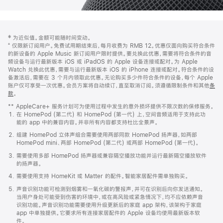
网
脚
‡ 为近似值。金额可能随时间变动。
注
页
⁺ 仅限新订阅用户。免费试用期结束后，每月收费为 RMB 12。优惠仅面向购买符合条件
页
的新设备的 Apple Music 新订阅用户限时提供。要兑换此优惠，需要将符合条件的音
频设备与运行最新版本 iOS 或 iPadOS 的 Apple 设备连接或配对。为 Apple
脚
Watch 兑换此优惠，需要与运行最新版本 iOS 的 iPhone 连接或配对。符合条件的设
备激活后，需要在 3 个月内领取此优惠。无论购买多少件符合条件的设备，每个 Apple
账户仅可享受一次优惠。会员方案将自动续订，直至取消订阅。须遵循限制条件和其他
条
款
。
(在
新
** AppleCare+ 服务计划可为使用过程中发生的意外损坏提供不限次数的保修服务。
窗
在 HomePod (第二代) 和 HomePod (第一代) 上，空间音频适用于支持此功
口
能的 app 中的兼容内容。并非所有内容都支持杜比全景声。
中
打
组建 HomePod 立体声组合需要使用两部同款 HomePod 扬声器，如两部
开)
HomePod mini、两部 HomePod (第二代) 或两部 HomePod (第一代)。
需要使用多部 HomePod 扬声器或兼容隔空播放功能并运行最新隔空播放软件
的扬声器。
需要使用支持 HomeKit 或 Matter 的配件。智能家居配件需单独购买。
声音识别功能可检测到烟雾和一氧化碳的警报声，并可在识别后向你发送通知。
当用户身处可能受到伤害的环境中，或在高风险或紧急情况下，均不应依赖声音
识别功能。声音识别功能需要使用升级更新后的家庭 app 架构，该架构于家庭
app 中单独提供。它要求所有连接家居配件的 Apple 设备均使用最新版本软
件。