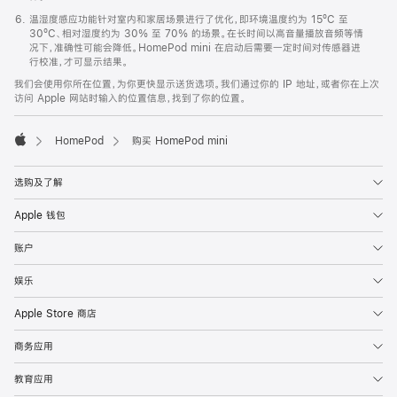
温湿度感应功能针对室内和家居场景进行了优化，即环境温度约为 15ºC 至
30ºC、相对湿度约为 30% 至 70% 的场景。在长时间以高音量播放音频等情
况下，准确性可能会降低。HomePod mini 在启动后需要一定时间对传感器进
行校准，才可显示结果。
我们会使用你所在位置，为你更快显示送货选项。我们通过你的 IP 地址，或者你在上次
访问 Apple 网站时输入的位置信息，找到了你的位置。
HomePod
购买 HomePod mini
Apple
选购及了解
Apple 钱包
账户
娱乐
Apple Store 商店
商务应用
教育应用