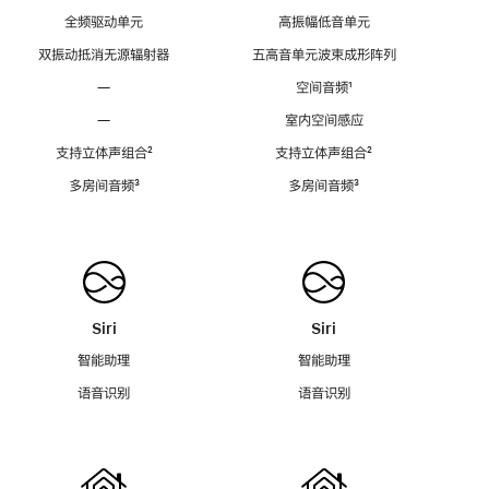
全频驱动单元
高振幅低音单元
双振动抵消无源辐射器
五高音单元波束成形阵列
—
空间音频
脚
¹
注
—
室内空间感应
支持立体声组合
脚
²
支持立体声组合
脚
²
注
注
多房间音频
脚
³
多房间音频
脚
³
注
注
Siri
Siri
智能助理
智能助理
语音识别
语音识别