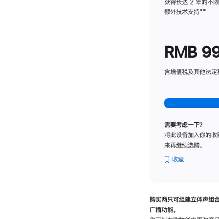
获得长达 2 年的不
额外技术支持
脚
**
注
RMB 9
含增值税及其他法定税费
需要考虑一下？
将此设备加入你的收
来再继续选购。
收藏
购买两只可组建立体声组
广播功能。