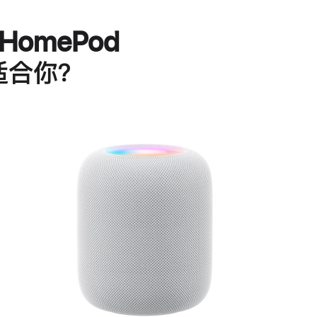
HomePod
适合你？
进
一
步
了
解
HomePod<