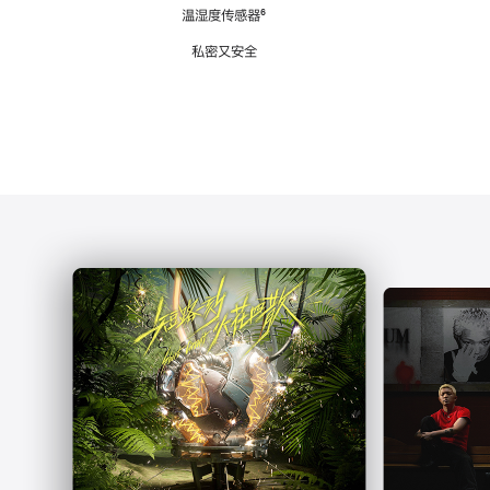
注
温湿度传感器
脚
⁶
注
私密又安全