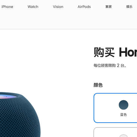
iPhone
Watch
Vision
AirPods
家居
娱乐
购买 Hom
每位顾客限购 2 台。
颜色
蓝色