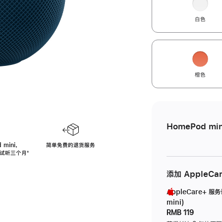
白色
橙色
HomePod min
 mini，
简单免费的退货服务
免费试听三个月
脚
⁺
注
添加 AppleCa
AppleCare+ 服
mini)
RMB 119