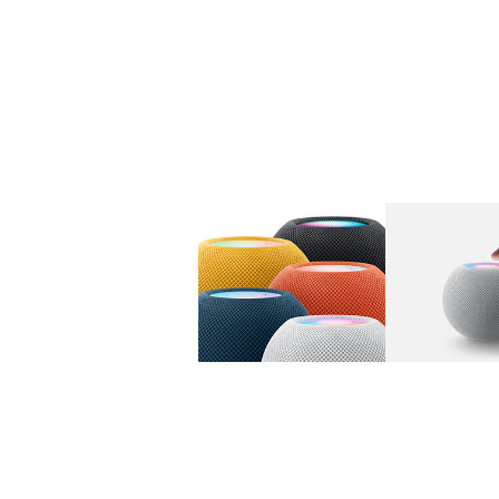
图库
图像
1