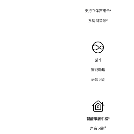
—
支持立体声组合
脚
²
注
多房间音频
脚
³
注
Siri
智能助理
语音识别
智能家居中枢
脚
⁴
注
声音识别
脚
⁵