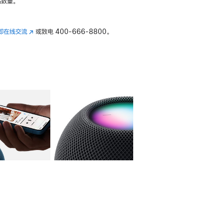
数量。
即在线交流
(在
或致电
400-666-8800。
新
窗
口
中
打
开)
库
图像
4
图库
图像
5