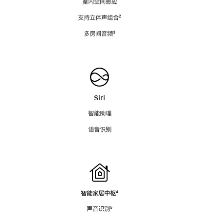
室内空间感应
支持立体声组合
脚
²
注
多房间音频
脚
³
注
Siri
智能助理
语音识别
智能家居中枢
脚
⁴
注
声音识别
脚
⁵