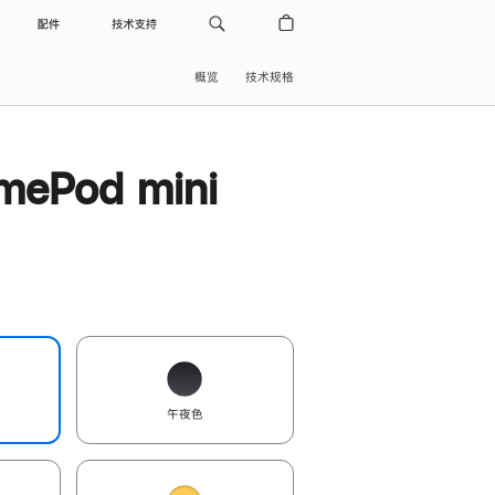
配件
技术支持
概览
技术规格
ePod mini
午夜色