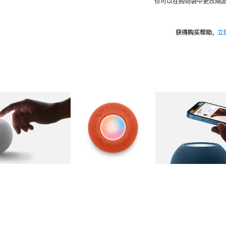
你可以在购物袋中更改商品
获得购买帮助，
立
图库
图像
2
图库
图像
3
图