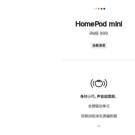
HomePod mini
RMB 999
HomePod
当前浏览
mini
身材小巧，声音超震撼。
全频驱动单元
双振动抵消无源辐射器
—