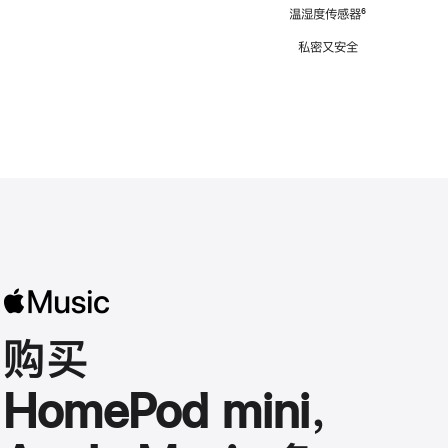
注
温湿度传感器
脚
⁶
注
私密又安全
购买
HomePod mini，