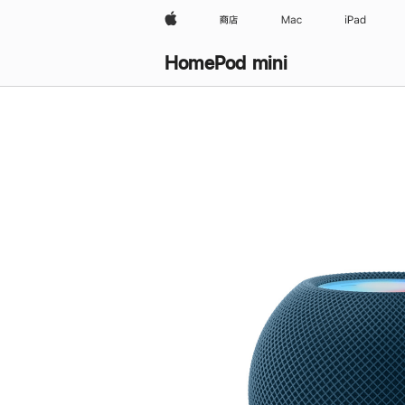
Apple
商店
Mac
iPad
HomePod mini
购
买
HomePod mini