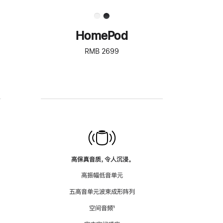
HomePod
RMB 2699
高保真音质，令人沉浸。
高振幅低音单元
五高音单元波束成形阵列
空间音频
脚
¹
注