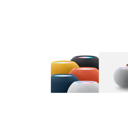
图库
图像
1