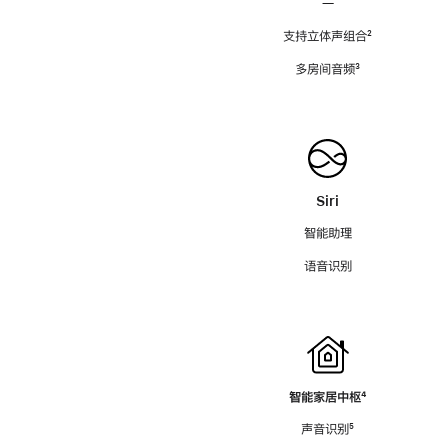
—
支持立体声组合
脚
²
注
多房间音频
脚
³
注
Siri
智能助理
语音识别
智能家居中枢
脚
⁴
注
声音识别
脚
⁵