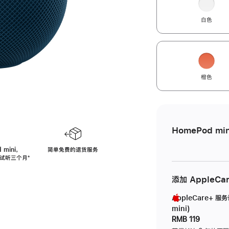
白色
橙色
HomePod min
 mini，
简单免费的退货服务
免费试听三个月
脚
⁺
注
添加 AppleCa
AppleCare+ 服
mini)
RMB 119