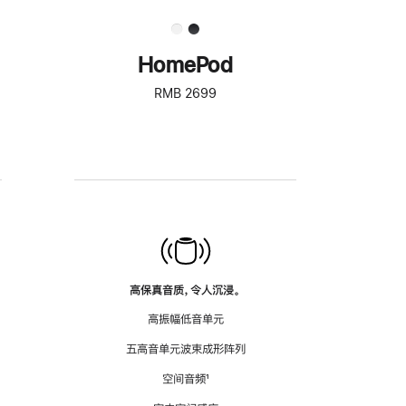
HomePod
RMB 2699
高保真音质，令人沉浸。
高振幅低音单元
五高音单元波束成形阵列
空间音频
脚
¹
注