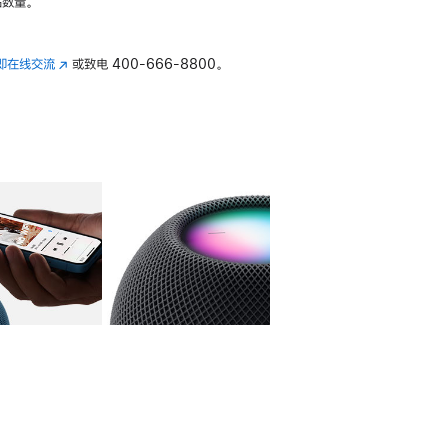
数量。
即在线交流
(在
或致电
400-666-8800。
新
窗
口
中
打
开)
库
图像
4
图库
图像
5