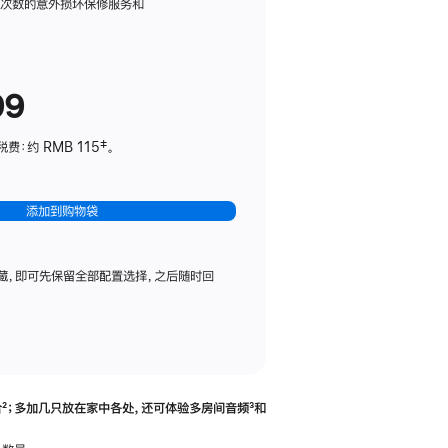
务
限次数的意外损坏保修服务和
计
划
(适
99
用
于
：约 RMB 115‡。
HomePod
mini)
添加到购物袋
藏，即可先保留全部配置选择，之后随时回
合
脚
²；多加几只放在家中各处，还可体验多‍房‍间音频
脚
³和
注
注