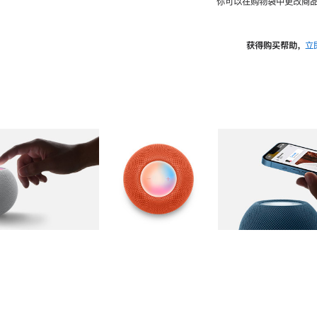
你可以在购物袋中更改商品
获得购买帮助，
立
图库
图像
2
图库
图像
3
图