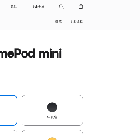
配件
技术支持
概览
技术规格
ePod mini
午夜色