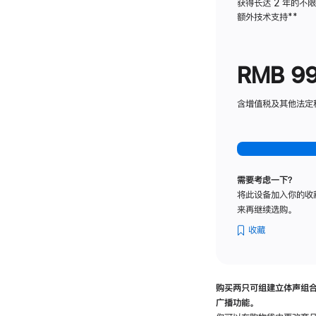
获得长达 2 年的不
额外技术支持
脚
**
注
RMB 9
含增值税及其他法定税费
需要考虑一下？
将此设备加入你的收
来再继续选购。
收藏
购买两只可组建立体声组
广播功能。