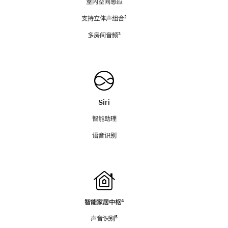
室内空间感应
支持立体声组合
脚
²
注
多房间音频
脚
³
注
Siri
智能助理
语音识别
智能家居中枢
脚
⁴
注
声音识别
脚
⁵