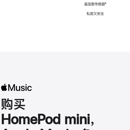
注
温湿度传感器
脚
⁶
注
私密又安全
购买
HomePod mini，