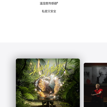
注
温湿度传感器
脚
⁶
注
私密又安全