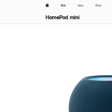
Apple
商店
Mac
iPad
HomePod mini
购
买
HomePod mini