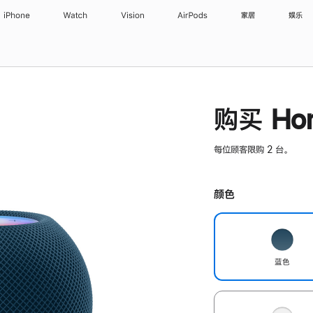
iPhone
Watch
Vision
AirPods
家居
娱乐
购买 Hom
每位顾客限购 2 台。
颜色
蓝色