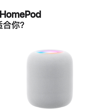
HomePod
适合你？
进
一
步
了
解
HomePod<