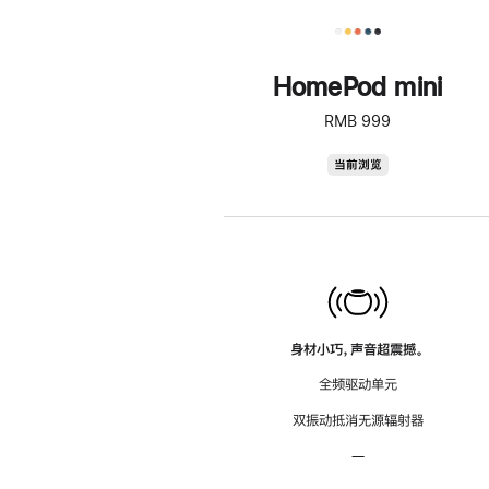
HomePod mini
RMB 999
HomePod
当前浏览
mini
身材小巧，声音超震撼。
全频驱动单元
双振动抵消无源辐射器
—