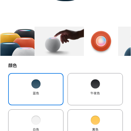
图库
图像
1
图库
图像
2
图库
图像
3
颜色
蓝色
午夜色
白色
黄色