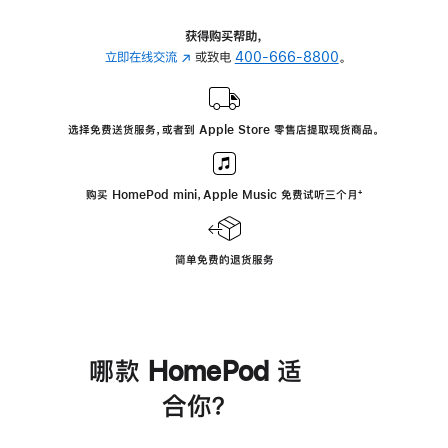
获得购买帮助，
立即在线交流
(在
或致电
400-666-8800
。
新
窗
口
选择免费送货服务，或者到 Apple Store 零售店提取现货商品。
中
打
开)
购买 HomePod mini，Apple Music 免费试听三个月
脚
⁺
注
简单免费的退货服务
哪款 HomePod 适
合你？
进