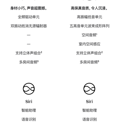
身材小巧，声音超震撼。
高保真音质，令人沉浸。
全频驱动单元
高振幅低音单元
双振动抵消无源辐射器
五高音单元波束成形阵列
—
空间音频
脚
¹
注
—
室内空间感应
支持立体声组合
脚
²
支持立体声组合
脚
²
注
注
多房间音频
脚
³
多房间音频
脚
³
注
注
Siri
Siri
智能助理
智能助理
语音识别
语音识别