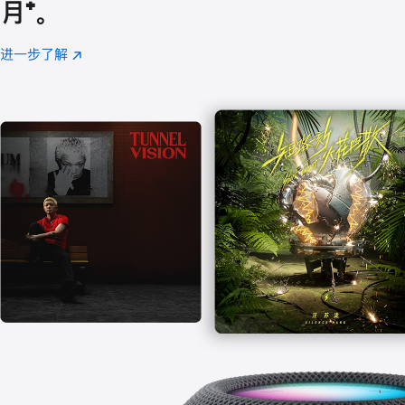
月
脚
⁺。
注
进一步了解
Apple
(在
Music
新
窗
口
中
打
开)