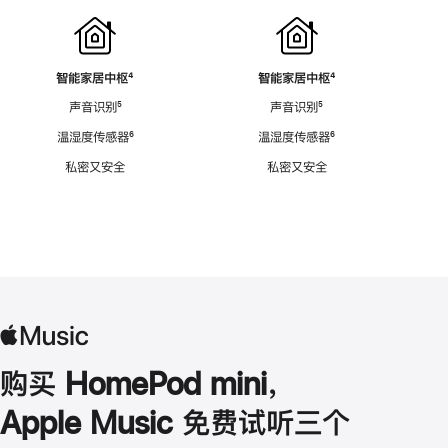
智能家居中枢
脚
⁴
智能家居中枢
脚
⁴
注
注
声音识别
脚
⁵
声音识别
脚
⁵
注
注
温湿度传感器
脚
⁶
温湿度传感器
脚
⁶
注
注
私密又安全
私密又安全
购买 HomePod mini，
Apple Music 免费试听三个