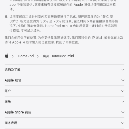
app 中单独提供。它要求所有连接家居配件的 Apple 设备均使用最新版本软
件。
温湿度感应功能针对室内和家居场景进行了优化，即环境温度约为 15ºC 至
30ºC、相对湿度约为 30% 至 70% 的场景。在长时间以高音量播放音频等情
况下，准确性可能会降低。HomePod mini 在启动后需要一定时间对传感器进
行校准，才可显示结果。
我们会使用你所在位置，为你更快显示送货选项。我们通过你的 IP 地址，或者你在上次
访问 Apple 网站时输入的位置信息，找到了你的位置。
HomePod
购买 HomePod mini
Apple
选购及了解
Apple 钱包
账户
娱乐
Apple Store 商店
商务应用