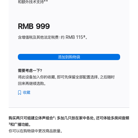
和额外技术支持
脚
**
计
注
划
(适
RMB 999
用
于
含增值税及其他法定税费：约 RMB 115‡。
HomeP
mini)
添加到购物袋
需要考虑一下？
将此设备加入你的收藏，即可先保留全部配置选择，之后随时
回来再继续选购。
收藏
购买两只可组建立体声组合
脚
²；多加几只放在家中各处，还可体验多‍房‍间音频
脚
³和广播功能。
注
注
你可以在购物袋中更改商品数量。