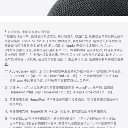
网
脚
‡ 为近似值。金额可能随时间变动。
注
页
⁺ 仅限新订阅用户。免费试用期结束后，每月收费为 RMB 12。优惠仅面向购买符合条件
页
的新设备的 Apple Music 新订阅用户限时提供。要兑换此优惠，需要将符合条件的音
频设备与运行最新版本 iOS 或 iPadOS 的 Apple 设备连接或配对。为 Apple
脚
Watch 兑换此优惠，需要与运行最新版本 iOS 的 iPhone 连接或配对。符合条件的设
备激活后，需要在 3 个月内领取此优惠。无论购买多少件符合条件的设备，每个 Apple
账户仅可享受一次优惠。会员方案将自动续订，直至取消订阅。须遵循限制条件和其他
条
款
。
(在
新
** AppleCare+ 服务计划可为使用过程中发生的意外损坏提供不限次数的保修服务。
窗
在 HomePod (第二代) 和 HomePod (第一代) 上，空间音频适用于支持此功
口
能的 app 中的兼容内容。并非所有内容都支持杜比全景声。
中
打
组建 HomePod 立体声组合需要使用两部同款 HomePod 扬声器，如两部
开)
HomePod mini、两部 HomePod (第二代) 或两部 HomePod (第一代)。
需要使用多部 HomePod 扬声器或兼容隔空播放功能并运行最新隔空播放软件
的扬声器。
需要使用支持 HomeKit 或 Matter 的配件。智能家居配件需单独购买。
声音识别功能可检测到烟雾和一氧化碳的警报声，并可在识别后向你发送通知。
当用户身处可能受到伤害的环境中，或在高风险或紧急情况下，均不应依赖声音
识别功能。声音识别功能需要使用升级更新后的家庭 app 架构，该架构于家庭