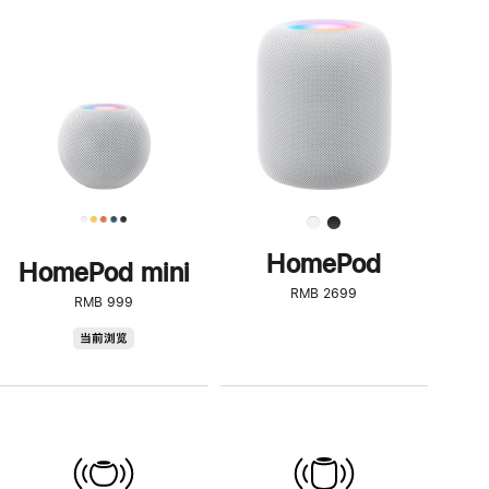
一
步
了
解
HomePod<
HomePod
HomePod mini
RMB 2699
RMB 999
HomePod
当前浏览
mini