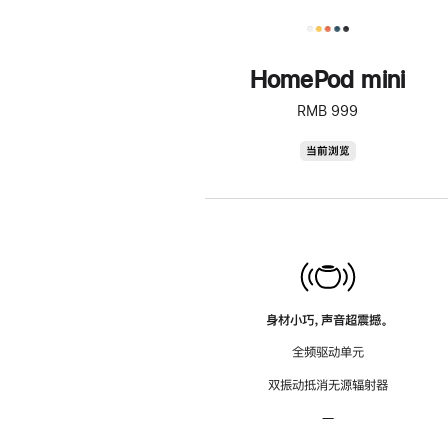
HomePod mini
RMB 999
HomePod
当前浏览
mini
身材小巧，声音超震撼。
全频驱动单元
双振动抵消无源辐射器
—