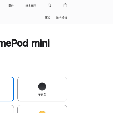
配件
技术支持
概览
技术规格
ePod mini
午夜色