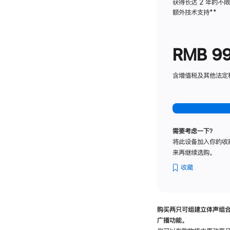
获得长达 2 年的不
额外技术支持
脚
**
注
RMB 9
含增值税及其他法定税费
需要考虑一下？
将此设备加入你的收
来再继续选购。
收藏
购买两只可组建立体声组
广播功能。