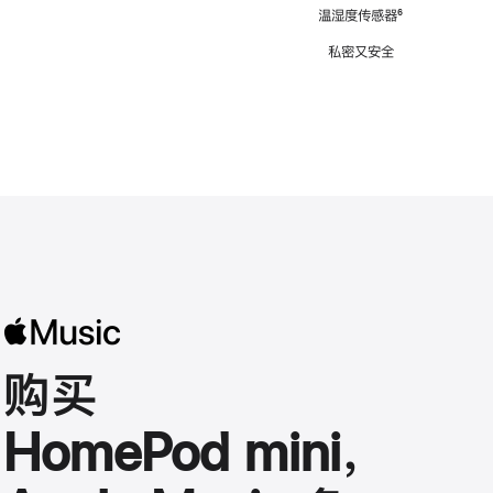
注
温湿度传感器
脚
⁶
注
私密又安全
购买
HomePod mini，