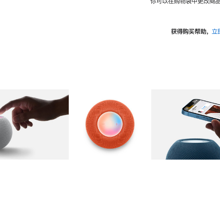
你可以在购物袋中更改商品
获得购买帮助，
立
图库
图像
2
图库
图像
3
图