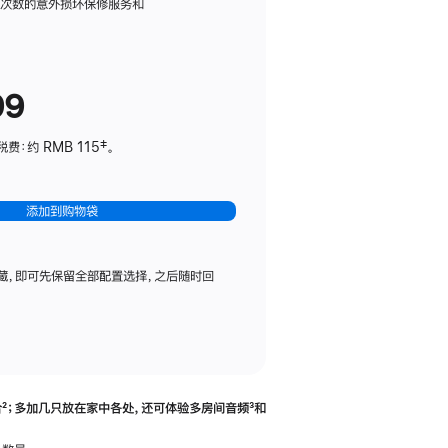
务
限次数的意外损坏保修服务和
计
划
(适
99
用
于
：约 RMB 115‡。
HomePod
mini)
添加到购物袋
藏，即可先保留全部配置选择，之后随时回
合
脚
²；多加几只放在家中各处，还可体验多‍房‍间音频
脚
³和
注
注