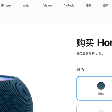
iPhone
Watch
Vision
AirPods
家居
娱乐
购买 Hom
每位顾客限购 2 台。
颜色
蓝色