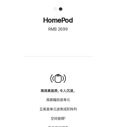
HomePod
RMB 2699
高保真音质，令人沉浸。
高振幅低音单元
五高音单元波束成形阵列
空间音频
脚
¹
注