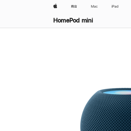
Apple
商店
Mac
iPad
HomePod mini
购
买
HomePod mini