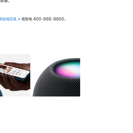
数量。
即在线交流
(在
或致电
400-666-8800。
新
窗
口
中
打
开)
库
图像
4
图库
图像
5