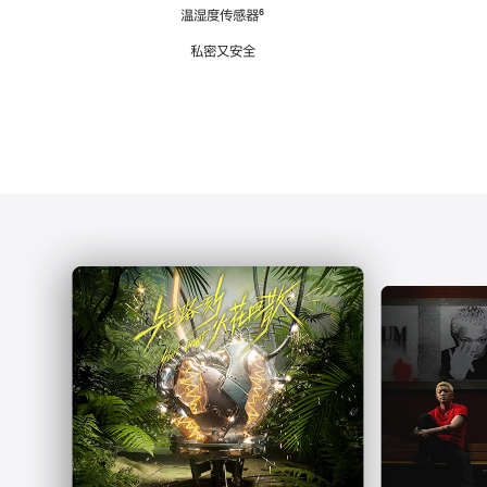
注
温湿度传感器
脚
⁶
注
私密又安全