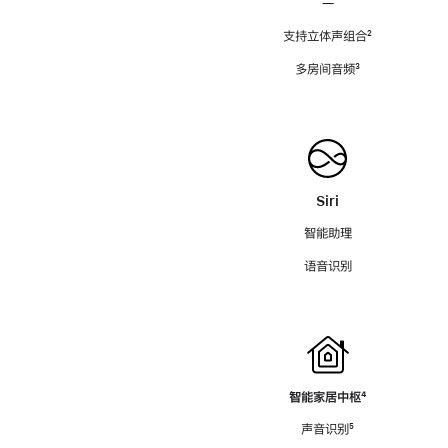
—
支持立体声组合
脚
²
注
多房间音频
脚
³
注
Siri
智能助理
语音识别
智能家居中枢
脚
⁴
注
声音识别
脚
⁵