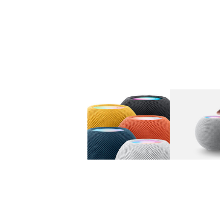
图库
图像
1