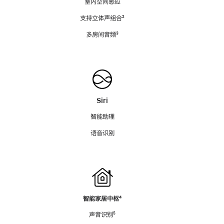
室内空间感应
支持立体声组合
脚
²
注
多房间音频
脚
³
注
Siri
智能助理
语音识别
智能家居中枢
脚
⁴
注
声音识别
脚
⁵