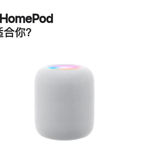
HomePod
适合你？
进
一
步
了
解
HomePod<