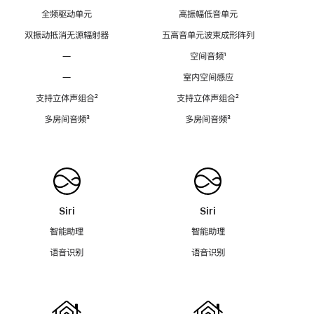
全频驱动单元
高振幅低音单元
双振动抵消无源辐射器
五高音单元波束成形阵列
—
空间音频
脚
¹
注
—
室内空间感应
支持立体声组合
脚
²
支持立体声组合
脚
²
注
注
多房间音频
脚
³
多房间音频
脚
³
注
注
Siri
Siri
智能助理
智能助理
语音识别
语音识别