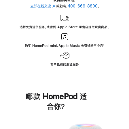
立即在线交流
(在
或致电
400-666-8800
。
新
窗
口
选择免费送货服务，或者到 Apple Store 零售店提取现货商品。
中
打
开)
购买 HomePod mini，Apple Music 免费试听三个月
脚
⁺
注
简单免费的退货服务
哪款 HomePod 适
合你？
进
一
步