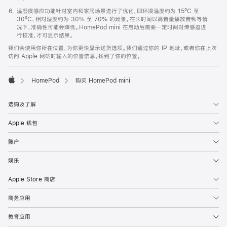
温湿度感应功能针对室内和家居场景进行了优化，即环境温度约为 15ºC 至
30ºC、相对湿度约为 30% 至 70% 的场景。在长时间以高音量播放音频等情
况下，准确性可能会降低。HomePod mini 在启动后需要一定时间对传感器进
行校准，才可显示结果。
我们会使用你所在位置，为你更快显示送货选项。我们通过你的 IP 地址，或者你在上次
访问 Apple 网站时输入的位置信息，找到了你的位置。
HomePod
购买 HomePod mini
Apple
选购及了解
Apple 钱包
账户
娱乐
Apple Store 商店
商务应用
教育应用