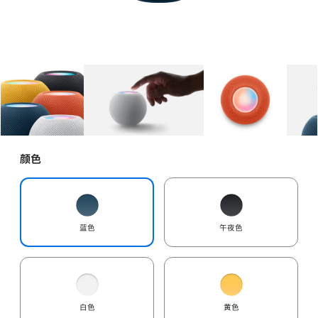
图库
图像
1
图库
图像
2
图库
图像
3
颜色
蓝色
午夜色
白色
黄色