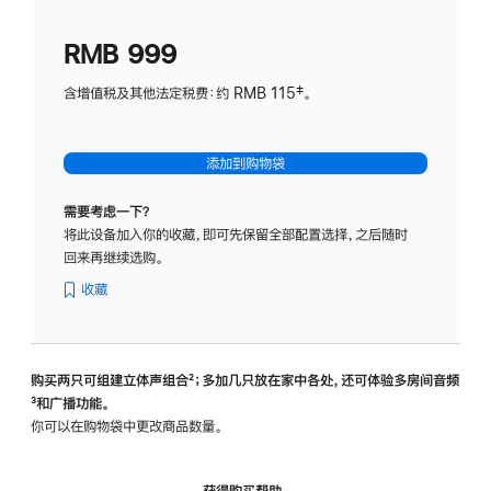
划
(适
RMB 999
用
于
含增值税及其他法定税费：约 RMB 115‡。
HomeP
mini)
添加到购物袋
需要考虑一下？
将此设备加入你的收藏，即可先保留全部配置选择，之后随时
回来再继续选购。
收藏
购买两只可组建立体声组合
脚
²；多加几只放在家中各处，还可体验多‍房‍间音频
脚
³和广播功能。
注
注
你可以在购物袋中更改商品数量。
获得购买帮助，