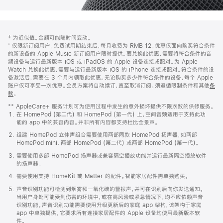
网
脚
‡ 为近似值。金额可能随时间变动。
注
页
⁺ 仅限新订阅用户。免费试用期结束后，每月收费为 RMB 12。优惠仅面向购买符合条件
页
的新设备的 Apple Music 新订阅用户限时提供。要兑换此优惠，需要将符合条件的音
频设备与运行最新版本 iOS 或 iPadOS 的 Apple 设备连接或配对。为 Apple
脚
Watch 兑换此优惠，需要与运行最新版本 iOS 的 iPhone 连接或配对。符合条件的设
备激活后，需要在 3 个月内领取此优惠。无论购买多少件符合条件的设备，每个 Apple
账户仅可享受一次优惠。会员方案将自动续订，直至取消订阅。须遵循限制条件和其他
条
款
。
(在
新
** AppleCare+ 服务计划可为使用过程中发生的意外损坏提供不限次数的保修服务。
窗
在 HomePod (第二代) 和 HomePod (第一代) 上，空间音频适用于支持此功
口
能的 app 中的兼容内容。并非所有内容都支持杜比全景声。
中
打
组建 HomePod 立体声组合需要使用两部同款 HomePod 扬声器，如两部
开)
HomePod mini、两部 HomePod (第二代) 或两部 HomePod (第一代)。
需要使用多部 HomePod 扬声器或兼容隔空播放功能并运行最新隔空播放软件
的扬声器。
需要使用支持 HomeKit 或 Matter 的配件。智能家居配件需单独购买。
声音识别功能可检测到烟雾和一氧化碳的警报声，并可在识别后向你发送通知。
当用户身处可能受到伤害的环境中，或在高风险或紧急情况下，均不应依赖声音
识别功能。声音识别功能需要使用升级更新后的家庭 app 架构，该架构于家庭
app 中单独提供。它要求所有连接家居配件的 Apple 设备均使用最新版本软
件。