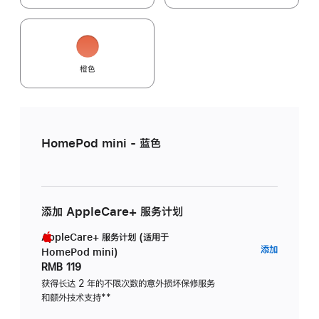
橙色
HomePod mini - 蓝色
添加 AppleCare+ 服务计划
AppleCare+ 服务计划 (适用于
AppleC
添加
HomePod mini)
服
RMB 119
务
获得长达 2 年的不限次数的意外损坏保修服务
和额外技术支持
脚
**
计
注