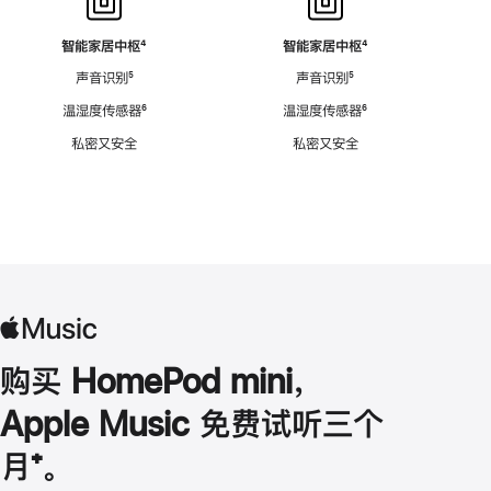
智能家居中枢
脚
⁴
智能家居中枢
脚
⁴
注
注
声音识别
脚
⁵
声音识别
脚
⁵
注
注
温湿度传感器
脚
⁶
温湿度传感器
脚
⁶
注
注
私密又安全
私密又安全
购买 HomePod mini，
Apple Music 免费试听三个
月
脚
⁺。