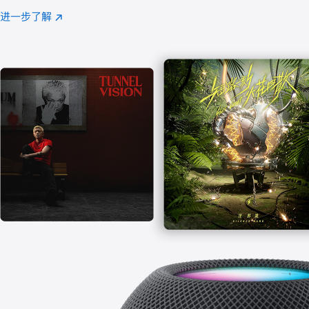
注
进一步了解
Apple
(在
Music
新
窗
口
中
打
开)