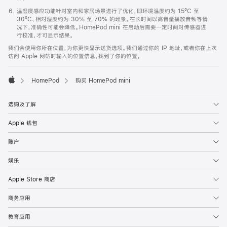
温湿度感应功能针对室内和家居场景进行了优化，即环境温度约为 15ºC 至
30ºC、相对湿度约为 30% 至 70% 的场景。在长时间以高音量播放音频等情
况下，准确性可能会降低。HomePod mini 在启动后需要一定时间对传感器进
行校准，才可显示结果。
我们会使用你所在位置，为你更快显示送货选项。我们通过你的 IP 地址，或者你在上次
访问 Apple 网站时输入的位置信息，找到了你的位置。
HomePod
购买 HomePod mini
Apple
选购及了解
Apple 钱包
账户
娱乐
Apple Store 商店
商务应用
教育应用