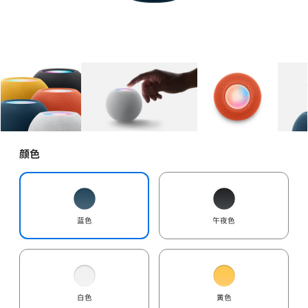
图库
图像
1
图库
图像
2
图库
图像
3
颜色
蓝色
午夜色
白色
黄色