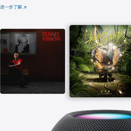
注
进一步了解
Apple
(在
Music
新
窗
口
中
打
开)