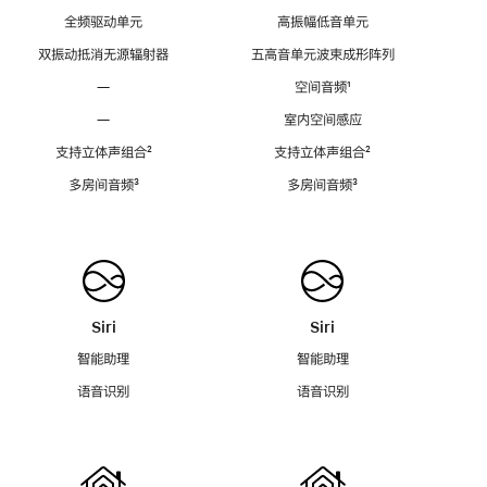
全频驱动单元
高振幅低音单元
双振动抵消无源辐射器
五高音单元波束成形阵列
—
空间音频
脚
¹
注
—
室内空间感应
支持立体声组合
脚
²
支持立体声组合
脚
²
注
注
多房间音频
脚
³
多房间音频
脚
³
注
注
Siri
Siri
智能助理
智能助理
语音识别
语音识别