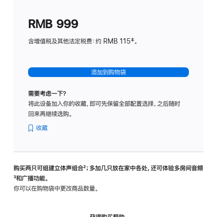
划
(适
RMB 999
用
于
含增值税及其他法定税费：约 RMB 115‡。
HomeP
mini)
添加到购物袋
需要考虑一下？
将此设备加入你的收藏，即可先保留全部配置选择，之后随时
回来再继续选购。
收藏
购买两只可组建立体声组合
脚
²；多加几只放在家中各处，还可体验多‍房‍间音频
脚
³和广播功能。
注
注
你可以在购物袋中更改商品数量。
获得购买帮助，