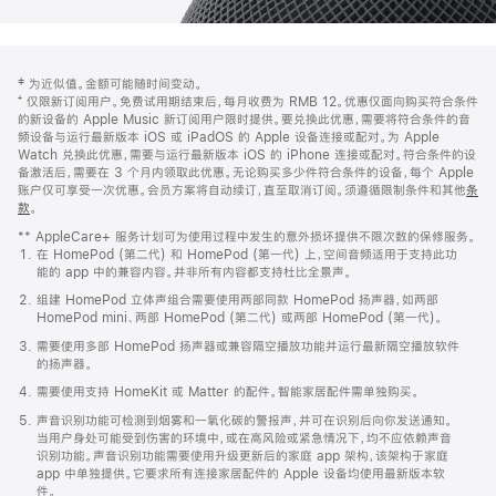
网
脚
‡ 为近似值。金额可能随时间变动。
注
页
⁺ 仅限新订阅用户。免费试用期结束后，每月收费为 RMB 12。优惠仅面向购买符合条件
页
的新设备的 Apple Music 新订阅用户限时提供。要兑换此优惠，需要将符合条件的音
频设备与运行最新版本 iOS 或 iPadOS 的 Apple 设备连接或配对。为 Apple
脚
Watch 兑换此优惠，需要与运行最新版本 iOS 的 iPhone 连接或配对。符合条件的设
备激活后，需要在 3 个月内领取此优惠。无论购买多少件符合条件的设备，每个 Apple
账户仅可享受一次优惠。会员方案将自动续订，直至取消订阅。须遵循限制条件和其他
条
款
。
(在
新
** AppleCare+ 服务计划可为使用过程中发生的意外损坏提供不限次数的保修服务。
窗
在 HomePod (第二代) 和 HomePod (第一代) 上，空间音频适用于支持此功
口
能的 app 中的兼容内容。并非所有内容都支持杜比全景声。
中
打
组建 HomePod 立体声组合需要使用两部同款 HomePod 扬声器，如两部
开)
HomePod mini、两部 HomePod (第二代) 或两部 HomePod (第一代)。
需要使用多部 HomePod 扬声器或兼容隔空播放功能并运行最新隔空播放软件
的扬声器。
需要使用支持 HomeKit 或 Matter 的配件。智能家居配件需单独购买。
声音识别功能可检测到烟雾和一氧化碳的警报声，并可在识别后向你发送通知。
当用户身处可能受到伤害的环境中，或在高风险或紧急情况下，均不应依赖声音
识别功能。声音识别功能需要使用升级更新后的家庭 app 架构，该架构于家庭
app 中单独提供。它要求所有连接家居配件的 Apple 设备均使用最新版本软
件。