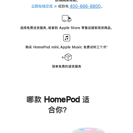
立即在线交流
(在
或致电
400-666-8800
。
新
窗
口
选择免费送货服务，或者到 Apple Store 零售店提取现货商品。
中
打
开)
购买 HomePod mini，Apple Music 免费试听三个月
脚
⁺
注
简单免费的退货服务
哪款 HomePod 适
合你？
进
一
步