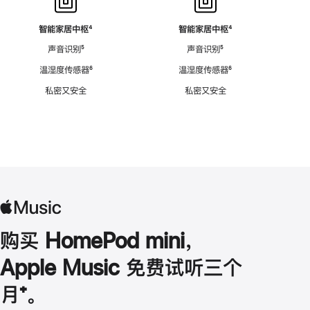
智能家居中枢
脚
⁴
智能家居中枢
脚
⁴
注
注
声音识别
脚
⁵
声音识别
脚
⁵
注
注
温湿度传感器
脚
⁶
温湿度传感器
脚
⁶
注
注
私密又安全
私密又安全
购买 HomePod mini，
Apple Music 免费试听三个
月
脚
⁺。