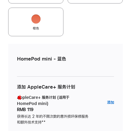
橙色
HomePod mini - 蓝色
添加 AppleCare+ 服务计划
AppleCare+ 服务计划 (适用于
AppleC
添加
HomePod mini)
服
RMB 119
务
获得长达 2 年的不限次数的意外损坏保修服务
和额外技术支持
脚
**
计
注