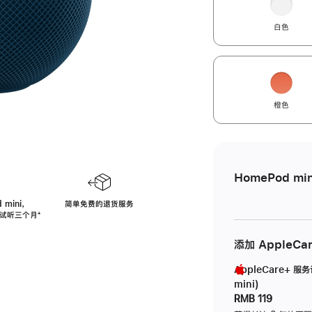
白色
橙色
HomePod min
 mini，
简单免费的退货服务
免费试听三个月
脚
⁺
注
添加 AppleCa
AppleCare+ 服
mini)
RMB 119