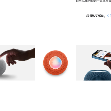
你可以在购物袋中更改商品
获得购买帮助，
立
图库
图像
2
图库
图像
3
图