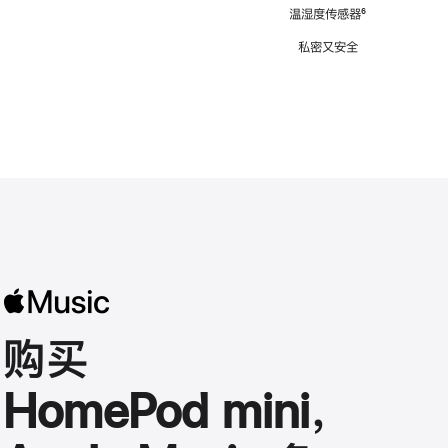
注
温湿度传感器
脚
⁶
注
私密又安全
购买
HomePod mini，