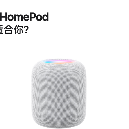
HomePod
适合你？
进
一
步
了
解
HomePod<