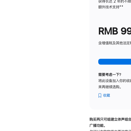
获得长达 2 年的不
额外技术支持
脚
**
注
RMB 9
含增值税及其他法定税费
需要考虑一下？
将此设备加入你的收
来再继续选购。
收藏
购买两只可组建立体声组
广播功能。