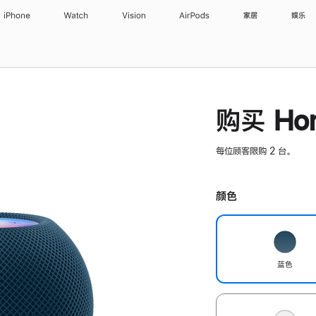
iPhone
Watch
Vision
AirPods
家居
娱乐
购买 Hom
每位顾客限购 2 台。
颜色
蓝色