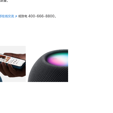
数量。
即在线交流
(在
或致电
400-666-8800。
新
窗
口
中
打
开)
库
图像
4
图库
图像
5