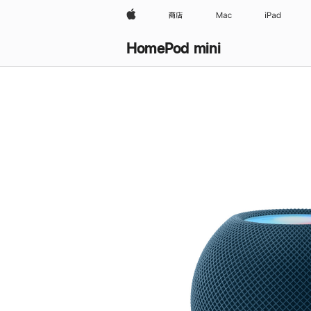
Apple
商店
Mac
iPad
HomePod mini
购
买
HomePod mini