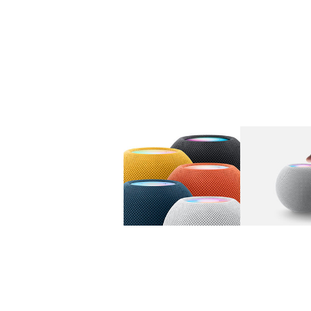
图库
图像
1