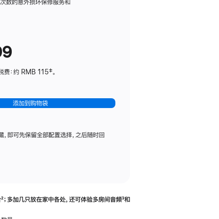
务
限次数的意外损坏保修服务和
计
划
(适
99
用
于
：约 RMB 115‡。
HomePod
mini)
添加到购物袋
藏，即可先保留全部配置选择，之后随时回
合
脚
²；多加几只放在家中各处，还可体验多‍房‍间音频
脚
³和
注
注