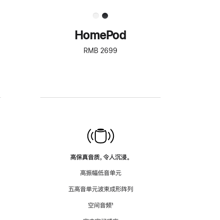
HomePod
RMB 2699
高保真音质，令人沉浸。
高振幅低音单元
五高音单元波束成形阵列
空间音频
脚
¹
注