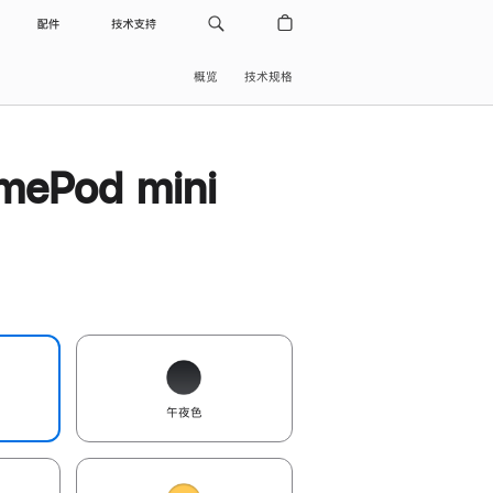
配件
技术支持
概览
技术规格
ePod mini
午夜色