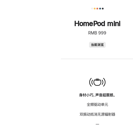
HomePod mini
RMB 999
HomePod
当前浏览
mini
身材小巧，声音超震撼。
全频驱动单元
双振动抵消无源辐射器
—