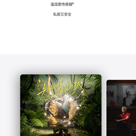
注
温湿度传感器
脚
⁶
注
私密又安全