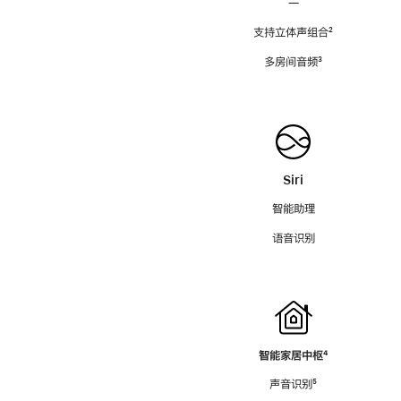
—
支持立体声组合
脚
²
注
多房间音频
脚
³
注
Siri
智能助理
语音识别
智能家居中枢
脚
⁴
注
声音识别
脚
⁵