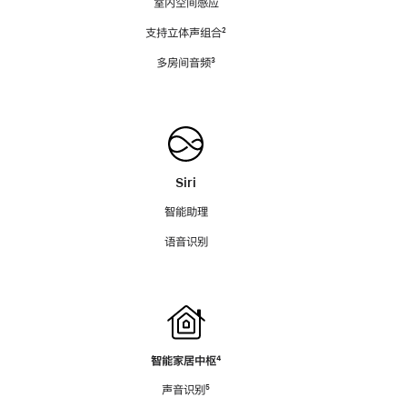
室内空间感应
支持立体声组合
脚
²
注
多房间音频
脚
³
注
Siri
智能助理
语音识别
智能家居中枢
脚
⁴
注
声音识别
脚
⁵