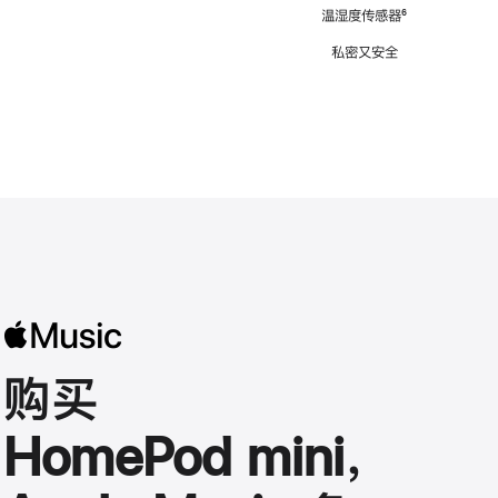
注
温湿度传感器
脚
⁶
注
私密又安全
购买
HomePod mini，