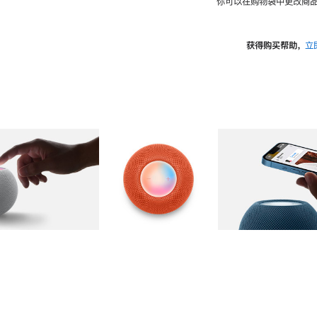
你可以在购物袋中更改商品
获得购买帮助，
立
图库
图像
2
图库
图像
3
图