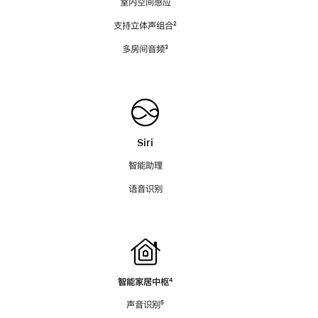
室内空间感应
支持立体声组合
脚
²
注
多房间音频
脚
³
注
Siri
智能助理
语音识别
智能家居中枢
脚
⁴
注
声音识别
脚
⁵