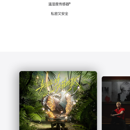
注
温湿度传感器
脚
⁶
注
私密又安全