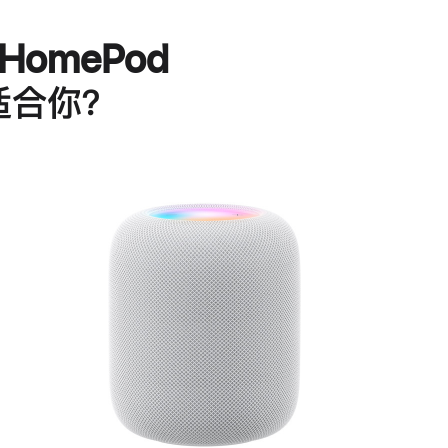
HomePod
适合你？
进
一
步
了
解
HomePod<