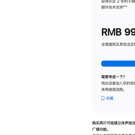
获得长达 2 年的不
额外技术支持
脚
**
注
RMB 9
含增值税及其他法定税费
需要考虑一下？
将此设备加入你的收
来再继续选购。
收藏
购买两只可组建立体声组
广播功能。