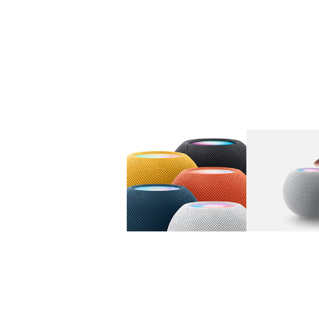
图库
图像
1