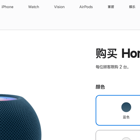
iPhone
Watch
Vision
AirPods
家居
娱乐
购买 Hom
每位顾客限购 2 台。
颜色
蓝色