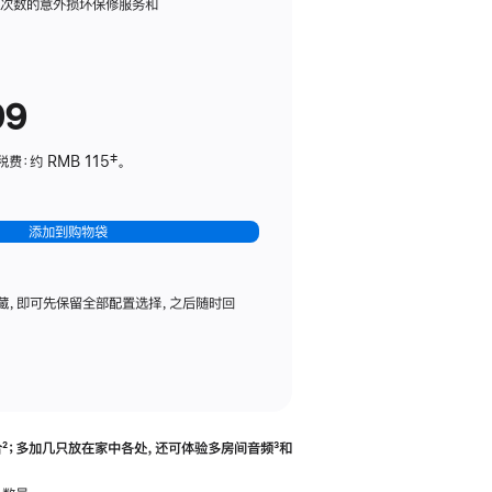
务
限次数的意外损坏保修服务和
计
划
(适
99
用
于
：约 RMB 115‡。
HomePod
mini)
添加到购物袋
藏，即可先保留全部配置选择，之后随时回
合
脚
²；多加几只放在家中各处，还可体验多‍房‍间音频
脚
³和
注
注