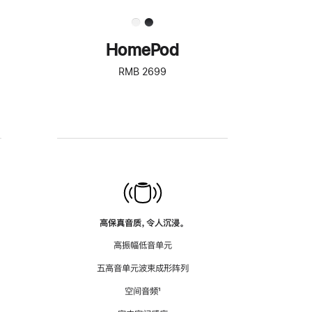
HomePod
RMB 2699
高保真音质，令人沉浸。
高振幅低音单元
五高音单元波束成形阵列
空间音频
脚
¹
注