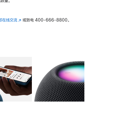
数量。
即在线交流
(在
或致电
400-666-8800。
新
窗
口
中
打
开)
库
图像
4
图库
图像
5