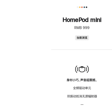
HomePod mini
RMB 999
HomePod
当前浏览
mini
身材小巧，声音超震撼。
全频驱动单元
双振动抵消无源辐射器
—