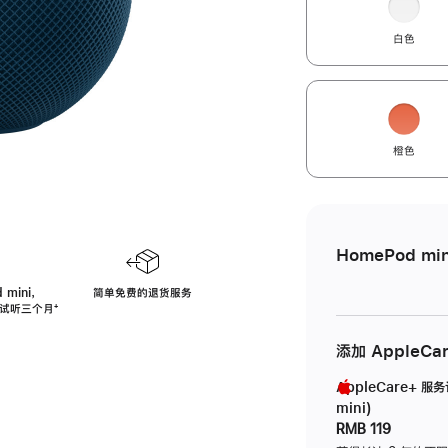
白色
橙色
HomePod min
 mini，
简单免费的退货服务
免费试听三个月
脚
⁺
注
添加 AppleCa
AppleCare+ 服
mini)
RMB 119