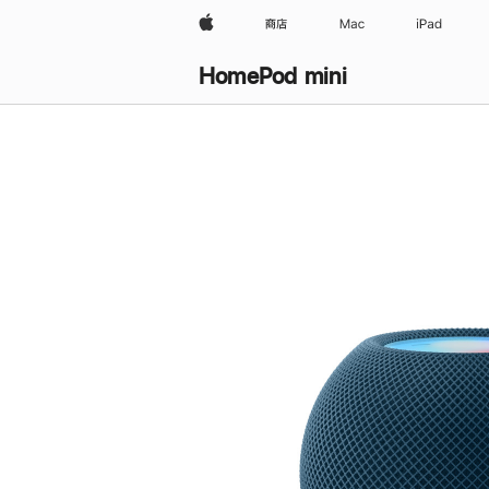
Apple
商店
Mac
iPad
HomePod mini
购
买
HomePod mini