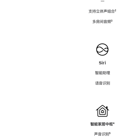
—
支持立体声组合
脚
²
注
多房间音频
脚
³
注
Siri
智能助理
语音识别
智能家居中枢
脚
⁴
注
声音识别
脚
⁵