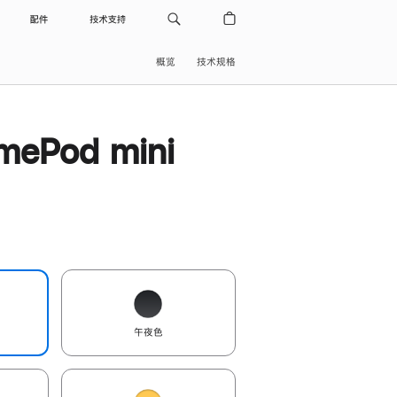
配件
技术支持
概览
技术规格
ePod mini
午夜色