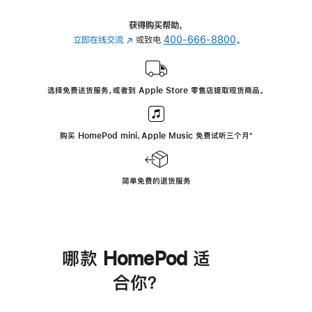
获得购买帮助，
立即在线交流
(在
或致电
400-666-8800
。
新
窗
口
选择免费送货服务，或者到 Apple Store 零售店提取现货商品。
中
打
开)
购买 HomePod mini，Apple Music 免费试听三个月
脚
⁺
注
简单免费的退货服务
哪款 HomePod 适
合你？
进