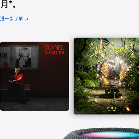
月
脚
⁺。
注
进一步了解
Apple
(在
Music
新
窗
口
中
打
开)