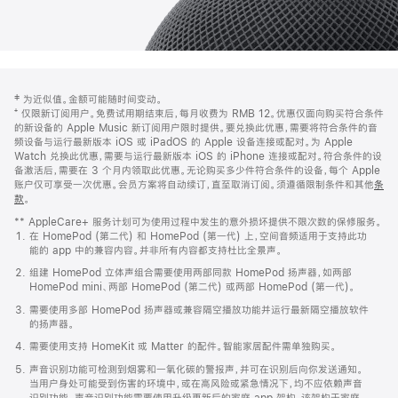
网
脚
‡ 为近似值。金额可能随时间变动。
注
页
⁺ 仅限新订阅用户。免费试用期结束后，每月收费为 RMB 12。优惠仅面向购买符合条件
页
的新设备的 Apple Music 新订阅用户限时提供。要兑换此优惠，需要将符合条件的音
频设备与运行最新版本 iOS 或 iPadOS 的 Apple 设备连接或配对。为 Apple
脚
Watch 兑换此优惠，需要与运行最新版本 iOS 的 iPhone 连接或配对。符合条件的设
备激活后，需要在 3 个月内领取此优惠。无论购买多少件符合条件的设备，每个 Apple
账户仅可享受一次优惠。会员方案将自动续订，直至取消订阅。须遵循限制条件和其他
条
款
。
(在
新
** AppleCare+ 服务计划可为使用过程中发生的意外损坏提供不限次数的保修服务。
窗
在 HomePod (第二代) 和 HomePod (第一代) 上，空间音频适用于支持此功
口
能的 app 中的兼容内容。并非所有内容都支持杜比全景声。
中
打
组建 HomePod 立体声组合需要使用两部同款 HomePod 扬声器，如两部
开)
HomePod mini、两部 HomePod (第二代) 或两部 HomePod (第一代)。
需要使用多部 HomePod 扬声器或兼容隔空播放功能并运行最新隔空播放软件
的扬声器。
需要使用支持 HomeKit 或 Matter 的配件。智能家居配件需单独购买。
声音识别功能可检测到烟雾和一氧化碳的警报声，并可在识别后向你发送通知。
当用户身处可能受到伤害的环境中，或在高风险或紧急情况下，均不应依赖声音
识别功能。声音识别功能需要使用升级更新后的家庭 app 架构，该架构于家庭