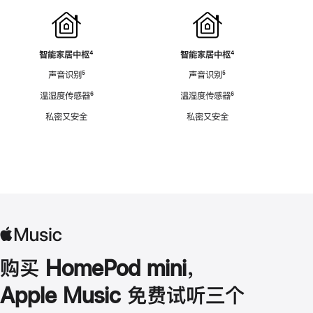
智能家居中枢
脚
⁴
智能家居中枢
脚
⁴
注
注
声音识别
脚
⁵
声音识别
脚
⁵
注
注
温湿度传感器
脚
⁶
温湿度传感器
脚
⁶
注
注
私密又安全
私密又安全
购买 HomePod mini，
Apple Music 免费试听三个