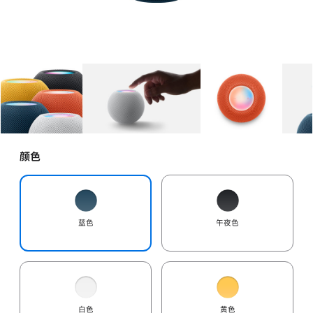
图库
图像
1
图库
图像
2
图库
图像
3
颜色
蓝色
午夜色
白色
黄色