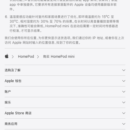
app 中单独提供。它要求所有连接家居配件的 Apple 设备均使用最新版本软
件。
温湿度感应功能针对室内和家居场景进行了优化，即环境温度约为 15ºC 至
30ºC、相对湿度约为 30% 至 70% 的场景。在长时间以高音量播放音频等情
况下，准确性可能会降低。HomePod mini 在启动后需要一定时间对传感器进
行校准，才可显示结果。
我们会使用你所在位置，为你更快显示送货选项。我们通过你的 IP 地址，或者你在上次
访问 Apple 网站时输入的位置信息，找到了你的位置。
HomePod
购买 HomePod mini
Apple
选购及了解
Apple 钱包
账户
娱乐
Apple Store 商店
商务应用