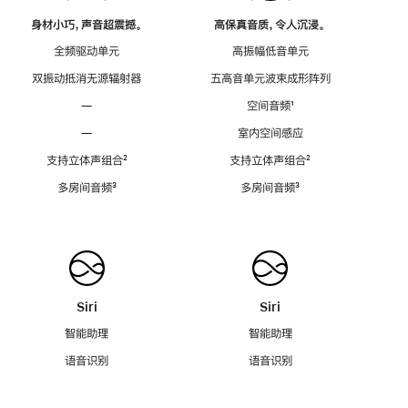
身材小巧，声音超震撼。
高保真音质，令人沉浸。
全频驱动单元
高振幅低音单元
双振动抵消无源辐射器
五高音单元波束成形阵列
—
空间音频
脚
¹
注
—
室内空间感应
支持立体声组合
脚
²
支持立体声组合
脚
²
注
注
多房间音频
脚
³
多房间音频
脚
³
注
注
Siri
Siri
智能助理
智能助理
语音识别
语音识别