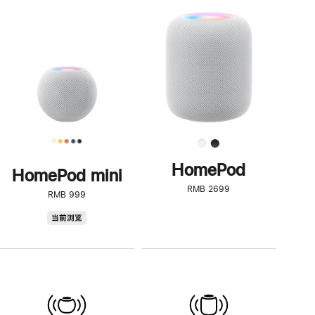
一
步
了
解
HomePod<
HomePod
HomePod mini
RMB 2699
RMB 999
HomePod
当前浏览
mini