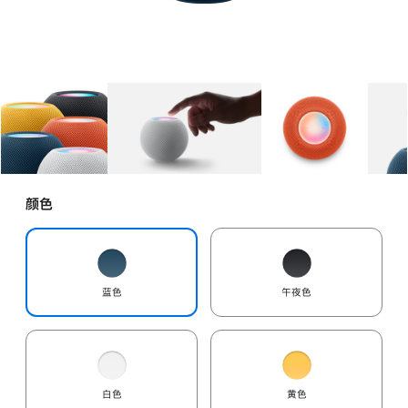
图库
图像
1
图库
图像
2
图库
图像
3
颜色
蓝色
午夜色
白色
黄色