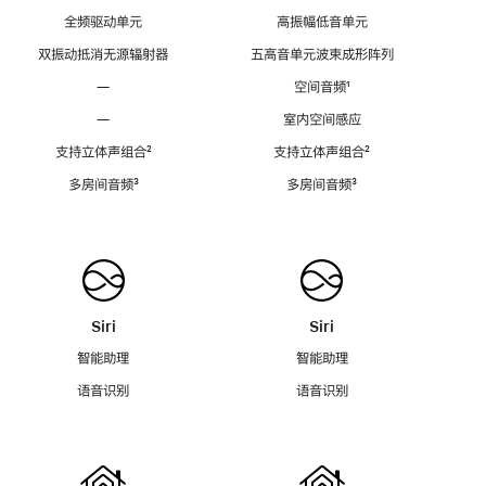
全频驱动单元
高振幅低音单元
双振动抵消无源辐射器
五高音单元波束成形阵列
—
空间音频
脚
¹
注
—
室内空间感应
支持立体声组合
脚
²
支持立体声组合
脚
²
注
注
多房间音频
脚
³
多房间音频
脚
³
注
注
Siri
Siri
智能助理
智能助理
语音识别
语音识别