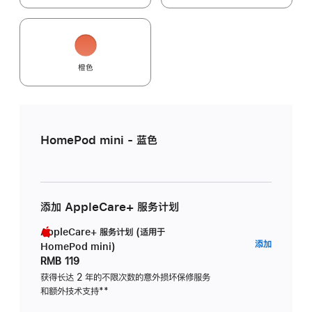
橙色
HomePod mini - 蓝色
添加 AppleCare+ 服务计划
AppleCare+ 服务计划 (适用于
AppleC
添加
HomePod mini)
服
RMB 119
务
获得长达 2 年的不限次数的意外损坏保修服务
和额外技术支持
脚
**
计
注