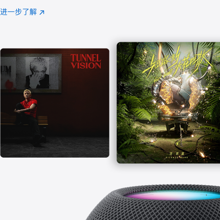
注
进一步了解
Apple
(在
Music
新
窗
口
中
打
开)