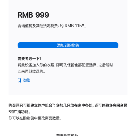
划
(适
RMB 999
用
于
含增值税及其他法定税费：约 RMB 115‡。
HomeP
mini)
添加到购物袋
需要考虑一下？
将此设备加入你的收藏，即可先保留全部配置选择，之后随时
回来再继续选购。
收藏
购买两只可组建立体声组合
脚
²；多加几只放在家中各处，还可体验多‍房‍间音频
脚
³和广播功能。
注
注
你可以在购物袋中更改商品数量。
获得购买帮助，