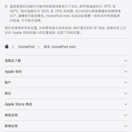
温湿度感应功能针对室内和家居场景进行了优化，即环境温度约为 15ºC 至
30ºC、相对湿度约为 30% 至 70% 的场景。在长时间以高音量播放音频等情
况下，准确性可能会降低。HomePod mini 在启动后需要一定时间对传感器进
行校准，才可显示结果。
我们会使用你所在位置，为你更快显示送货选项。我们通过你的 IP 地址，或者你在上次
访问 Apple 网站时输入的位置信息，找到了你的位置。
HomePod
购买 HomePod mini
Apple
选购及了解
Apple 钱包
账户
娱乐
Apple Store 商店
商务应用
教育应用