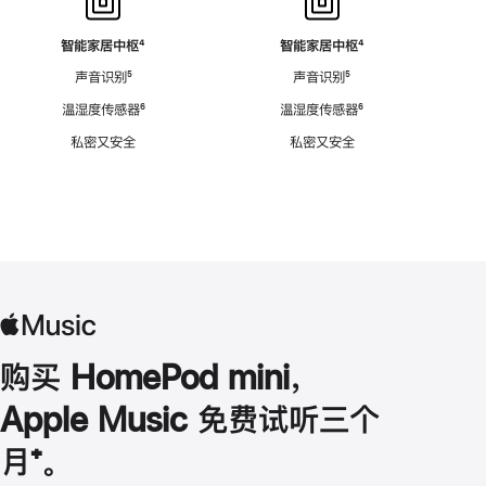
智能家居中枢
脚
⁴
智能家居中枢
脚
⁴
注
注
声音识别
脚
⁵
声音识别
脚
⁵
注
注
温湿度传感器
脚
⁶
温湿度传感器
脚
⁶
注
注
私密又安全
私密又安全
购买 HomePod mini，
Apple Music 免费试听三个
月
脚
⁺。