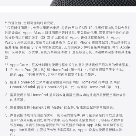
网
脚
‡ 为近似值。金额可能随时间变动。
注
页
⁺ 仅限新订阅用户。免费试用期结束后，每月收费为 RMB 12。优惠仅面向购买符合条件
页
的新设备的 Apple Music 新订阅用户限时提供。要兑换此优惠，需要将符合条件的音
频设备与运行最新版本 iOS 或 iPadOS 的 Apple 设备连接或配对。为 Apple
脚
Watch 兑换此优惠，需要与运行最新版本 iOS 的 iPhone 连接或配对。符合条件的设
备激活后，需要在 3 个月内领取此优惠。无论购买多少件符合条件的设备，每个 Apple
账户仅可享受一次优惠。会员方案将自动续订，直至取消订阅。须遵循限制条件和其他
条
款
。
(在
新
** AppleCare+ 服务计划可为使用过程中发生的意外损坏提供不限次数的保修服务。
窗
在 HomePod (第二代) 和 HomePod (第一代) 上，空间音频适用于支持此功
口
能的 app 中的兼容内容。并非所有内容都支持杜比全景声。
中
打
组建 HomePod 立体声组合需要使用两部同款 HomePod 扬声器，如两部
开)
HomePod mini、两部 HomePod (第二代) 或两部 HomePod (第一代)。
需要使用多部 HomePod 扬声器或兼容隔空播放功能并运行最新隔空播放软件
的扬声器。
需要使用支持 HomeKit 或 Matter 的配件。智能家居配件需单独购买。
声音识别功能可检测到烟雾和一氧化碳的警报声，并可在识别后向你发送通知。
当用户身处可能受到伤害的环境中，或在高风险或紧急情况下，均不应依赖声音
识别功能。声音识别功能需要使用升级更新后的家庭 app 架构，该架构于家庭
app 中单独提供。它要求所有连接家居配件的 Apple 设备均使用最新版本软
件。