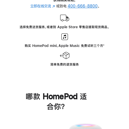
立即在线交流
(在
或致电
400-666-8800
。
新
窗
口
选择免费送货服务，或者到 Apple Store 零售店提取现货商品。
中
打
开)
购买 HomePod mini，Apple Music 免费试听三个月
脚
⁺
注
简单免费的退货服务
哪款 HomePod 适
合你？
进
一
步