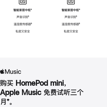
智能家居中枢
脚
⁴
智能家居中枢
脚
⁴
注
注
声音识别
脚
⁵
声音识别
脚
⁵
注
注
温湿度传感器
脚
⁶
温湿度传感器
脚
⁶
注
注
私密又安全
私密又安全
购买 HomePod mini，
Apple Music 免费试听三个
月
脚
⁺。