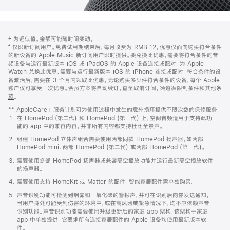
网
脚
‡ 为近似值。金额可能随时间变动。
注
页
⁺ 仅限新订阅用户。免费试用期结束后，每月收费为 RMB 12。优惠仅面向购买符合条件
页
的新设备的 Apple Music 新订阅用户限时提供。要兑换此优惠，需要将符合条件的音
频设备与运行最新版本 iOS 或 iPadOS 的 Apple 设备连接或配对。为 Apple
脚
Watch 兑换此优惠，需要与运行最新版本 iOS 的 iPhone 连接或配对。符合条件的设
备激活后，需要在 3 个月内领取此优惠。无论购买多少件符合条件的设备，每个 Apple
账户仅可享受一次优惠。会员方案将自动续订，直至取消订阅。须遵循限制条件和其他
条
款
。
(在
新
** AppleCare+ 服务计划可为使用过程中发生的意外损坏提供不限次数的保修服务。
窗
在 HomePod (第二代) 和 HomePod (第一代) 上，空间音频适用于支持此功
口
能的 app 中的兼容内容。并非所有内容都支持杜比全景声。
中
打
组建 HomePod 立体声组合需要使用两部同款 HomePod 扬声器，如两部
开)
HomePod mini、两部 HomePod (第二代) 或两部 HomePod (第一代)。
需要使用多部 HomePod 扬声器或兼容隔空播放功能并运行最新隔空播放软件
的扬声器。
需要使用支持 HomeKit 或 Matter 的配件。智能家居配件需单独购买。
声音识别功能可检测到烟雾和一氧化碳的警报声，并可在识别后向你发送通知。
当用户身处可能受到伤害的环境中，或在高风险或紧急情况下，均不应依赖声音
识别功能。声音识别功能需要使用升级更新后的家庭 app 架构，该架构于家庭
app 中单独提供。它要求所有连接家居配件的 Apple 设备均使用最新版本软
件。