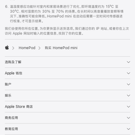
温湿度感应功能针对室内和家居场景进行了优化，即环境温度约为 15ºC 至
30ºC、相对湿度约为 30% 至 70% 的场景。在长时间以高音量播放音频等情
况下，准确性可能会降低。HomePod mini 在启动后需要一定时间对传感器进
行校准，才可显示结果。
我们会使用你所在位置，为你更快显示送货选项。我们通过你的 IP 地址，或者你在上次
访问 Apple 网站时输入的位置信息，找到了你的位置。
HomePod
购买 HomePod mini
Apple
选购及了解
Apple 钱包
账户
娱乐
Apple Store 商店
商务应用
教育应用