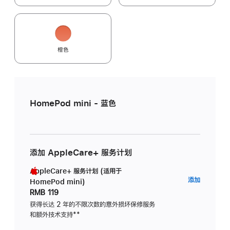
橙色
HomePod mini - 蓝色
添加 AppleCare+ 服务计划
AppleCare+ 服务计划 (适用于
AppleC
添加
HomePod mini)
服
RMB 119
务
获得长达 2 年的不限次数的意外损坏保修服务
和额外技术支持
脚
**
计
注