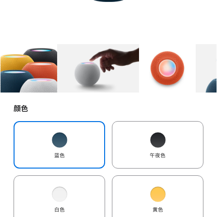
图库
图像
1
图库
图像
2
图库
图像
3
颜色
蓝色
午夜色
白色
黄色