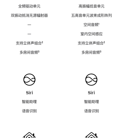
全频驱动单元
高振幅低音单元
双振动抵消无源辐射器
五高音单元波束成形阵列
—
空间音频
脚
¹
注
—
室内空间感应
支持立体声组合
脚
²
支持立体声组合
脚
²
注
注
多房间音频
脚
³
多房间音频
脚
³
注
注
Siri
Siri
智能助理
智能助理
语音识别
语音识别