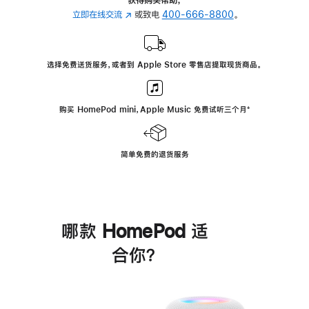
立即在线交流
(在
或致电
400-666-8800
。
新
窗
口
选择免费送货服务，或者到 Apple Store 零售店提取现货商品。
中
打
开)
购买 HomePod mini，Apple Music 免费试听三个月
脚
⁺
注
简单免费的退货服务
哪款 HomePod 适
合你？
进
一
步