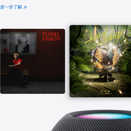
注
进一步了解
Apple
(在
Music
新
窗
口
中
打
开)