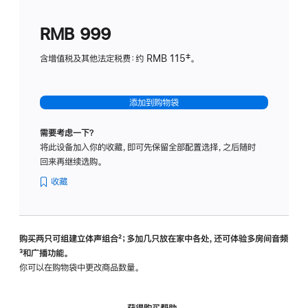
划
(适
RMB 999
用
于
含增值税及其他法定税费：约 RMB 115‡。
HomeP
mini)
添加到购物袋
需要考虑一下？
将此设备加入你的收藏，即可先保留全部配置选择，之后随时
回来再继续选购。
收藏
购买两只可组建立体声组合
脚
²；多加几只放在家中各处，还可体验多‍房‍间音频
脚
³和广播功能。
注
注
你可以在购物袋中更改商品数量。
获得购买帮助，