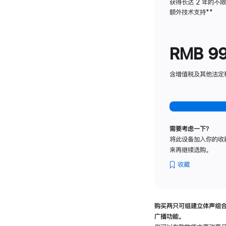
获得长达 2 年的不
额外技术支持
脚
**
注
RMB 9
含增值税及其他法定税费
需要考虑一下？
将此设备加入你的收
来再继续选购。
收藏
购买两只可组建立体声组
广播功能。