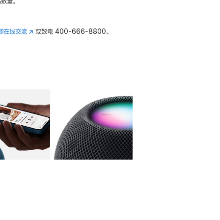
数量。
即在线交流
(在
或致电
400-666-8800。
新
窗
口
中
打
开)
库
图像
4
图库
图像
5