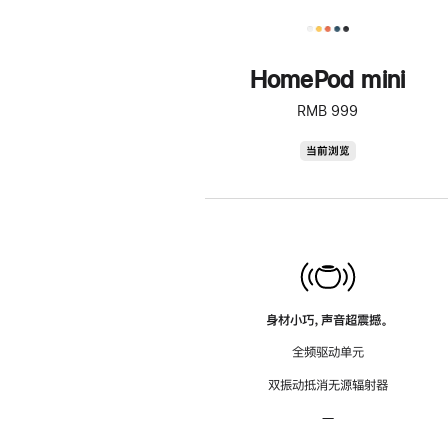
HomePod mini
RMB 999
HomePod
当前浏览
mini
身材小巧，声音超震撼。
全频驱动单元
双振动抵消无源辐射器
—