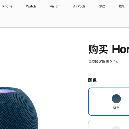
iPhone
Watch
Vision
AirPods
家居
娱乐
购买 Hom
每位顾客限购 2 台。
颜色
蓝色