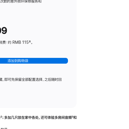
务
限次数的意外损坏保修服务和
计
划
(适
99
用
于
：约 RMB 115‡。
HomePod
mini)
添加到购物袋
藏，即可先保留全部配置选择，之后随时回
合
脚
²；多加几只放在家中各处，还可体验多‍房‍间音频
脚
³和
注
注