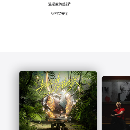
注
温湿度传感器
脚
⁶
注
私密又安全