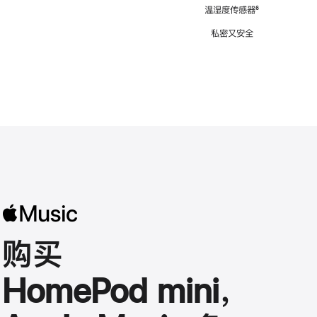
注
温湿度传感器
脚
⁶
注
私密又安全
购买
HomePod mini，