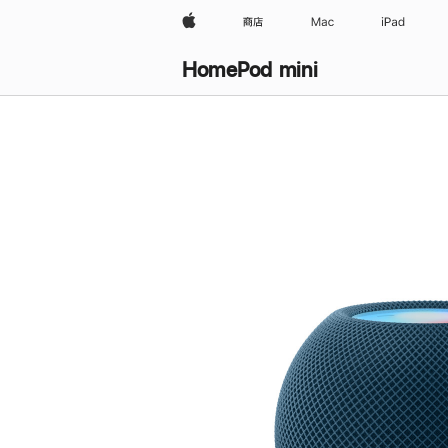
Apple
商店
Mac
iPad
HomePod mini
购
买
HomePod mini