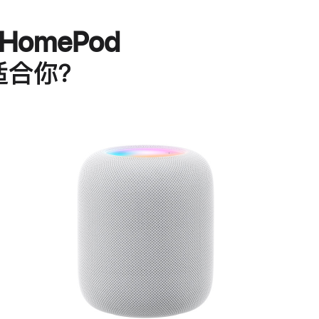
HomePod
适合你？
进
一
步
了
解
HomePod<