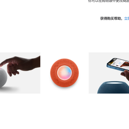
你可以在购物袋中更改商品
获得购买帮助，
立
图库
图像
2
图库
图像
3
图