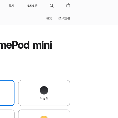
配件
技术支持
概览
技术规格
ePod mini
午夜色