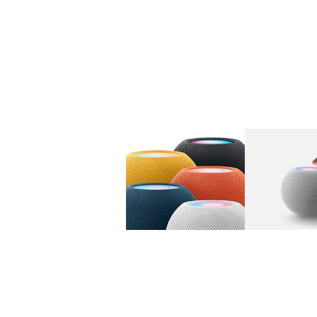
图库
图像
1