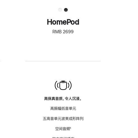
HomePod
RMB 2699
高保真音质，令人沉浸。
高振幅低音单元
五高音单元波束成形阵列
空间音频
脚
¹
注