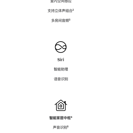
室内空间感应
支持立体声组合
脚
²
注
多房间音频
脚
³
注
Siri
智能助理
语音识别
智能家居中枢
脚
⁴
注
声音识别
脚
⁵