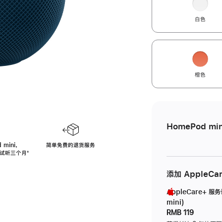
白色
橙色
HomePod min
 mini，
简单免费的退货服务
免费试听三个月
脚
⁺
注
添加 AppleCa
AppleCare+ 服
mini)
RMB 119