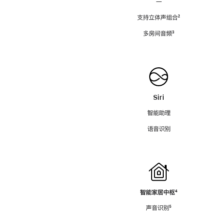
—
支持立体声组合
脚
²
注
多房间音频
脚
³
注
Siri
智能助理
语音识别
智能家居中枢
脚
⁴
注
声音识别
脚
⁵