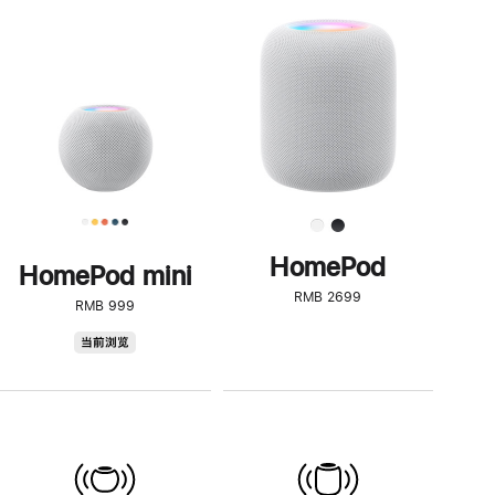
一
步
了
解
HomePod<
HomePod
HomePod mini
RMB 2699
RMB 999
HomePod
当前浏览
mini