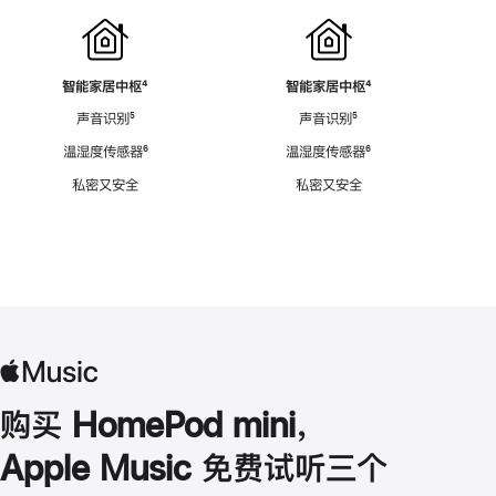
智能家居中枢
脚
⁴
智能家居中枢
脚
⁴
注
注
声音识别
脚
⁵
声音识别
脚
⁵
注
注
温湿度传感器
脚
⁶
温湿度传感器
脚
⁶
注
注
私密又安全
私密又安全
购买 HomePod mini，
Apple Music 免费试听三个