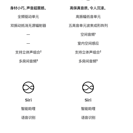
身材小巧，声音超震撼。
高保真音质，令人沉浸。
全频驱动单元
高振幅低音单元
双振动抵消无源辐射器
五高音单元波束成形阵列
—
空间音频
脚
¹
注
—
室内空间感应
支持立体声组合
脚
²
支持立体声组合
脚
²
注
注
多房间音频
脚
³
多房间音频
脚
³
注
注
Siri
Siri
智能助理
智能助理
语音识别
语音识别