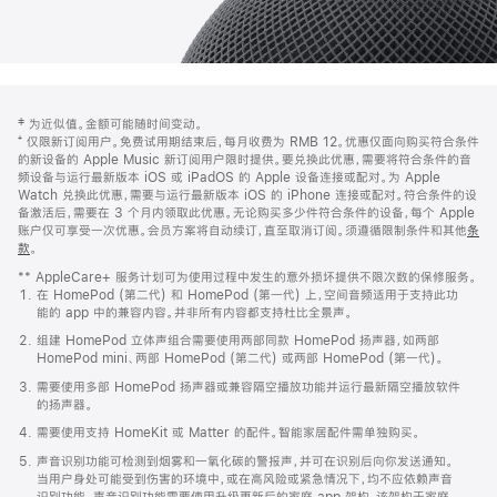
网
脚
‡ 为近似值。金额可能随时间变动。
注
页
⁺ 仅限新订阅用户。免费试用期结束后，每月收费为 RMB 12。优惠仅面向购买符合条件
页
的新设备的 Apple Music 新订阅用户限时提供。要兑换此优惠，需要将符合条件的音
频设备与运行最新版本 iOS 或 iPadOS 的 Apple 设备连接或配对。为 Apple
脚
Watch 兑换此优惠，需要与运行最新版本 iOS 的 iPhone 连接或配对。符合条件的设
备激活后，需要在 3 个月内领取此优惠。无论购买多少件符合条件的设备，每个 Apple
账户仅可享受一次优惠。会员方案将自动续订，直至取消订阅。须遵循限制条件和其他
条
款
。
(在
新
** AppleCare+ 服务计划可为使用过程中发生的意外损坏提供不限次数的保修服务。
窗
在 HomePod (第二代) 和 HomePod (第一代) 上，空间音频适用于支持此功
口
能的 app 中的兼容内容。并非所有内容都支持杜比全景声。
中
打
组建 HomePod 立体声组合需要使用两部同款 HomePod 扬声器，如两部
开)
HomePod mini、两部 HomePod (第二代) 或两部 HomePod (第一代)。
需要使用多部 HomePod 扬声器或兼容隔空播放功能并运行最新隔空播放软件
的扬声器。
需要使用支持 HomeKit 或 Matter 的配件。智能家居配件需单独购买。
声音识别功能可检测到烟雾和一氧化碳的警报声，并可在识别后向你发送通知。
当用户身处可能受到伤害的环境中，或在高风险或紧急情况下，均不应依赖声音
识别功能。声音识别功能需要使用升级更新后的家庭 app 架构，该架构于家庭