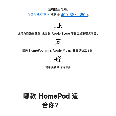
获得购买帮助，
立即在线交流
(在
或致电
400-666-8800
。
新
窗
口
选择免费送货服务，或者到 Apple Store 零售店提取现货商品。
中
打
开)
购买 HomePod mini，Apple Music 免费试听三个月
脚
⁺
注
简单免费的退货服务
哪款 HomePod 适
合你？
进