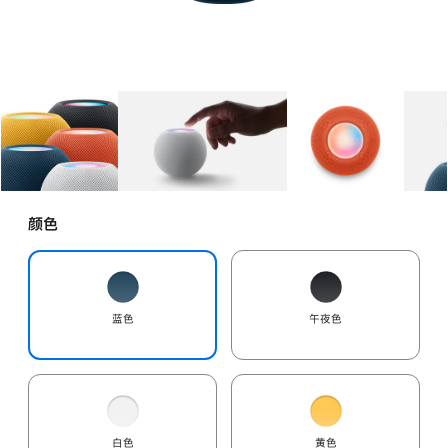
图库
图像
1
图库
图像
2
图库
图像
3
颜色
蓝色
午夜色
白色
黄色