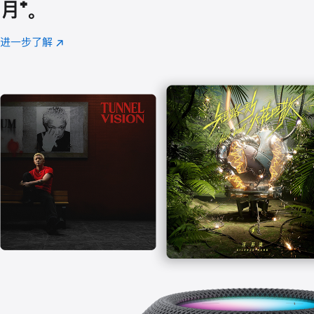
月
脚
⁺。
注
进一步了解
Apple
(在
Music
新
窗
口
中
打
开)