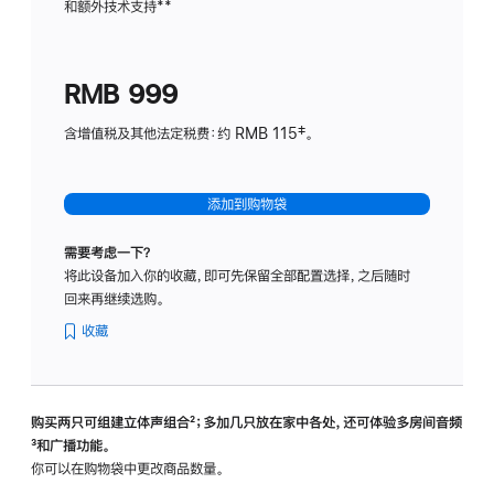
和额外技术支持
脚
**
计
注
划
(适
RMB 999
用
于
含增值税及其他法定税费：约 RMB 115‡。
HomeP
mini)
添加到购物袋
需要考虑一下？
将此设备加入你的收藏，即可先保留全部配置选择，之后随时
回来再继续选购。
收藏
购买两只可组建立体声组合
脚
²；多加几只放在家中各处，还可体验多‍房‍间音频
脚
³和广播功能。
注
注
你可以在购物袋中更改商品数量。