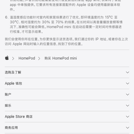
app 中单独提供。它要求所有连接家居配件的 Apple 设备均使用最新版本软
件。
温湿度感应功能针对室内和家居场景进行了优化，即环境温度约为 15ºC 至
30ºC、相对湿度约为 30% 至 70% 的场景。在长时间以高音量播放音频等情
况下，准确性可能会降低。HomePod mini 在启动后需要一定时间对传感器进
行校准，才可显示结果。
我们会使用你所在位置，为你更快显示送货选项。我们通过你的 IP 地址，或者你在上次
访问 Apple 网站时输入的位置信息，找到了你的位置。
HomePod
购买 HomePod mini
Apple
选购及了解
Apple 钱包
账户
娱乐
Apple Store 商店
商务应用