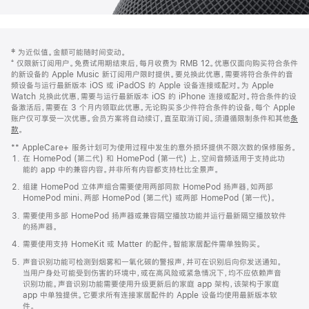
网
脚
‡ 为近似值。金额可能随时间变动。
注
页
⁺ 仅限新订阅用户。免费试用期结束后，每月收费为 RMB 12。优惠仅面向购买符合条件
页
的新设备的 Apple Music 新订阅用户限时提供。要兑换此优惠，需要将符合条件的音
频设备与运行最新版本 iOS 或 iPadOS 的 Apple 设备连接或配对。为 Apple
脚
Watch 兑换此优惠，需要与运行最新版本 iOS 的 iPhone 连接或配对。符合条件的设
备激活后，需要在 3 个月内领取此优惠。无论购买多少件符合条件的设备，每个 Apple
账户仅可享受一次优惠。会员方案将自动续订，直至取消订阅。须遵循限制条件和其他
条
款
。
(在
新
** AppleCare+ 服务计划可为使用过程中发生的意外损坏提供不限次数的保修服务。
窗
在 HomePod (第二代) 和 HomePod (第一代) 上，空间音频适用于支持此功
口
能的 app 中的兼容内容。并非所有内容都支持杜比全景声。
中
打
组建 HomePod 立体声组合需要使用两部同款 HomePod 扬声器，如两部
开)
HomePod mini、两部 HomePod (第二代) 或两部 HomePod (第一代)。
需要使用多部 HomePod 扬声器或兼容隔空播放功能并运行最新隔空播放软件
的扬声器。
需要使用支持 HomeKit 或 Matter 的配件。智能家居配件需单独购买。
声音识别功能可检测到烟雾和一氧化碳的警报声，并可在识别后向你发送通知。
当用户身处可能受到伤害的环境中，或在高风险或紧急情况下，均不应依赖声音
识别功能。声音识别功能需要使用升级更新后的家庭 app 架构，该架构于家庭
app 中单独提供。它要求所有连接家居配件的 Apple 设备均使用最新版本软
件。