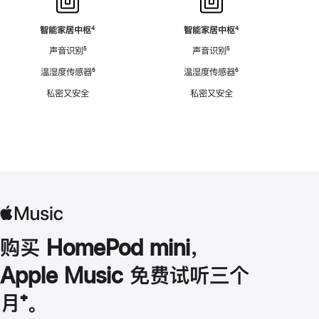
智能家居中枢
脚
⁴
智能家居中枢
脚
⁴
注
注
声音识别
脚
⁵
声音识别
脚
⁵
注
注
温湿度传感器
脚
⁶
温湿度传感器
脚
⁶
注
注
私密又安全
私密又安全
购买 HomePod mini，
Apple Music 免费试听三个
月
脚
⁺。