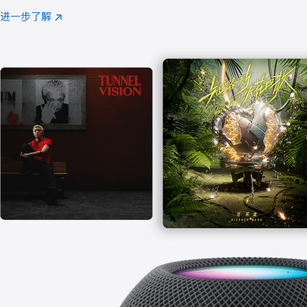
注
进一步了解
Apple
(在
Music
新
窗
口
中
打
开)