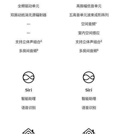
全频驱动单元
高振幅低音单元
双振动抵消无源辐射器
五高音单元波束成形阵列
—
空间音频
脚
¹
注
—
室内空间感应
支持立体声组合
脚
²
支持立体声组合
脚
²
注
注
多房间音频
脚
³
多房间音频
脚
³
注
注
Siri
Siri
智能助理
智能助理
语音识别
语音识别