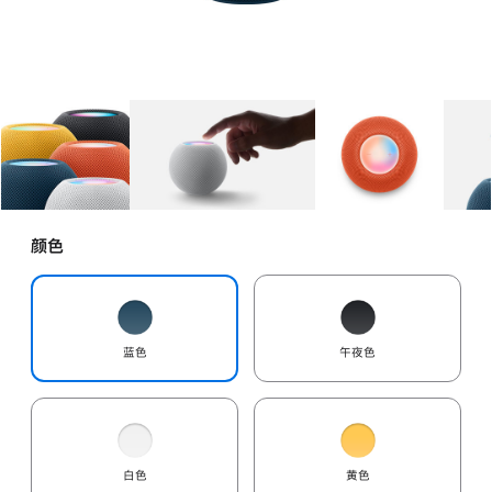
图库
图像
1
图库
图像
2
图库
图像
3
颜色
蓝色
午夜色
白色
黄色