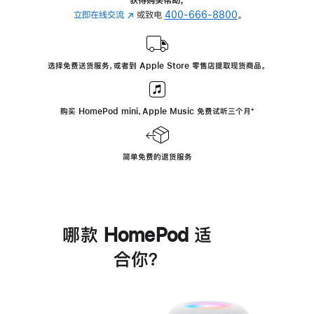
立即在线交流
(在
或致电
400-666-8800
。
新
窗
口
选择免费送货服务，或者到 Apple Store 零售店提取现货商品。
中
打
开)
购买 HomePod mini，Apple Music 免费试听三个月
脚
⁺
注
简单免费的退货服务
哪款 HomePod 适
合你？
进
一
步