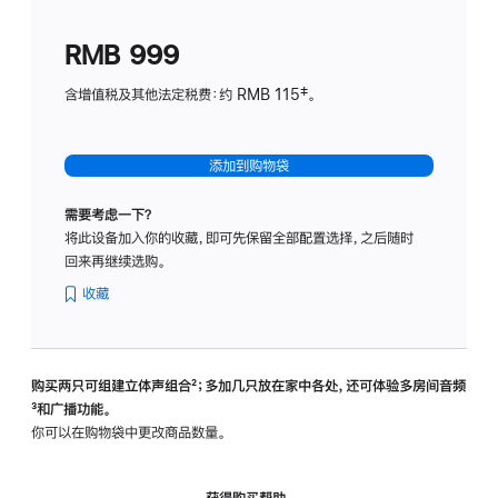
划
(适
RMB 999
用
于
含增值税及其他法定税费：约 RMB 115‡。
HomeP
mini)
添加到购物袋
需要考虑一下？
将此设备加入你的收藏，即可先保留全部配置选择，之后随时
回来再继续选购。
收藏
购买两只可组建立体声组合
脚
²；多加几只放在家中各处，还可体验多‍房‍间音频
脚
³和广播功能。
注
注
你可以在购物袋中更改商品数量。
获得购买帮助，