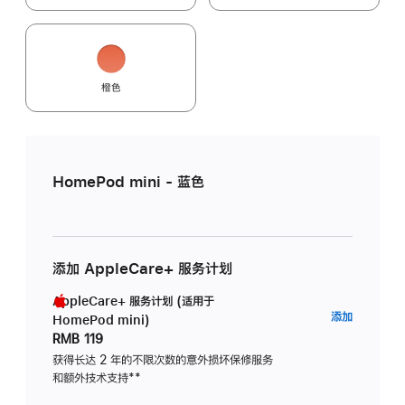
橙色
HomePod mini - 蓝色
添加 AppleCare+ 服务计划
AppleCare+ 服务计划 (适用于
AppleC
添加
HomePod mini)
服
RMB 119
务
获得长达 2 年的不限次数的意外损坏保修服务
和额外技术支持
脚
**
计
注