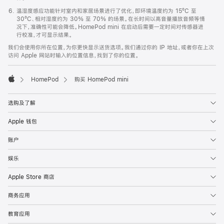
温湿度感应功能针对室内和家居场景进行了优化，即环境温度约为 15ºC 至
30ºC、相对湿度约为 30% 至 70% 的场景。在长时间以高音量播放音频等情
况下，准确性可能会降低。HomePod mini 在启动后需要一定时间对传感器进
行校准，才可显示结果。
我们会使用你所在位置，为你更快显示送货选项。我们通过你的 IP 地址，或者你在上次
访问 Apple 网站时输入的位置信息，找到了你的位置。
HomePod
购买 HomePod mini
Apple
选购及了解
Apple 钱包
账户
娱乐
Apple Store 商店
商务应用
教育应用