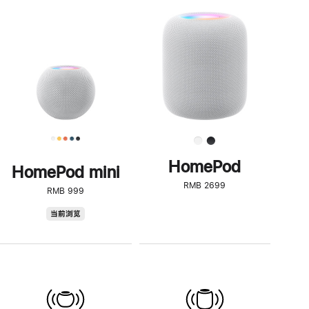
一
步
了
解
HomePod<
HomePod
HomePod mini
RMB 2699
RMB 999
HomePod
当前浏览
mini