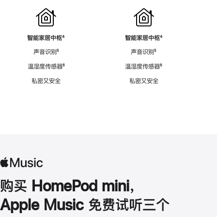
智能家居中枢
脚
⁴
智能家居中枢
脚
⁴
注
注
声音识别
脚
⁵
声音识别
脚
⁵
注
注
温湿度传感器
脚
⁶
温湿度传感器
脚
⁶
注
注
私密又安全
私密又安全
购买 HomePod mini，
Apple Music 免费试听三个