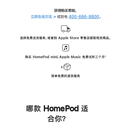
获得购买帮助，
立即在线交流
(在
或致电
400-666-8800
。
新
窗
口
选择免费送货服务，或者到 Apple Store 零售店提取现货商品。
中
打
开)
购买 HomePod mini，Apple Music 免费试听三个月
脚
⁺
注
简单免费的退货服务
哪款 HomePod 适
合你？
进