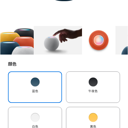
图库
图像
1
图库
图像
2
图库
图像
3
颜色
蓝色
午夜色
白色
黄色