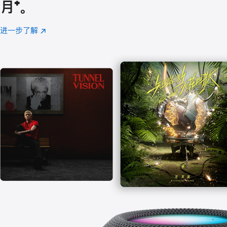
月
脚
⁺。
注
进一步了解
Apple
(在
Music
新
窗
口
中
打
开)