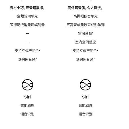
身材小巧，声音超震撼。
高保真音质，令人沉浸。
全频驱动单元
高振幅低音单元
双振动抵消无源辐射器
五高音单元波束成形阵列
—
空间音频
脚
¹
注
—
室内空间感应
支持立体声组合
脚
²
支持立体声组合
脚
²
注
注
多房间音频
脚
³
多房间音频
脚
³
注
注
Siri
Siri
智能助理
智能助理
语音识别
语音识别