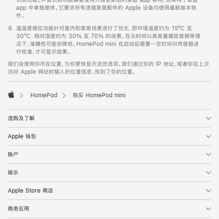
app 中单独提供。它要求所有连接家居配件的 Apple 设备均使用最新版本软
件。
温湿度感应功能针对室内和家居场景进行了优化，即环境温度约为 15ºC 至
30ºC、相对湿度约为 30% 至 70% 的场景。在长时间以高音量播放音频等情
况下，准确性可能会降低。HomePod mini 在启动后需要一定时间对传感器进
行校准，才可显示结果。
我们会使用你所在位置，为你更快显示送货选项。我们通过你的 IP 地址，或者你在上次
访问 Apple 网站时输入的位置信息，找到了你的位置。
HomePod
购买 HomePod mini
Apple
选购及了解
Apple 钱包
账户
娱乐
Apple Store 商店
商务应用