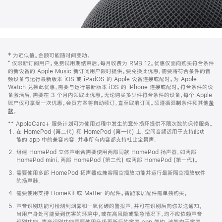
网
脚
‡ 为近似值。金额可能随时间变动。
注
页
⁺ 仅限新订阅用户。免费试用期结束后，每月收费为 RMB 12。优惠仅面向购买符合条件
页
的新设备的 Apple Music 新订阅用户限时提供。要兑换此优惠，需要将符合条件的音
频设备与运行最新版本 iOS 或 iPadOS 的 Apple 设备连接或配对。为 Apple
脚
Watch 兑换此优惠，需要与运行最新版本 iOS 的 iPhone 连接或配对。符合条件的设
备激活后，需要在 3 个月内领取此优惠。无论购买多少件符合条件的设备，每个 Apple
账户仅可享受一次优惠。会员方案将自动续订，直至取消订阅。须遵循限制条件和其他
条
款
。
(在
新
** AppleCare+ 服务计划可为使用过程中发生的意外损坏提供不限次数的保修服务。
窗
在 HomePod (第二代) 和 HomePod (第一代) 上，空间音频适用于支持此功
口
能的 app 中的兼容内容。并非所有内容都支持杜比全景声。
中
打
组建 HomePod 立体声组合需要使用两部同款 HomePod 扬声器，如两部
开)
HomePod mini、两部 HomePod (第二代) 或两部 HomePod (第一代)。
需要使用多部 HomePod 扬声器或兼容隔空播放功能并运行最新隔空播放软件
的扬声器。
需要使用支持 HomeKit 或 Matter 的配件。智能家居配件需单独购买。
声音识别功能可检测到烟雾和一氧化碳的警报声，并可在识别后向你发送通知。
当用户身处可能受到伤害的环境中，或在高风险或紧急情况下，均不应依赖声音
识别功能。声音识别功能需要使用升级更新后的家庭 app 架构，该架构于家庭