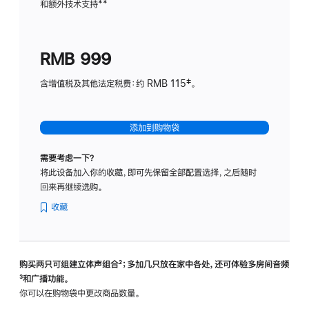
和额外技术支持
脚
**
计
注
划
(适
RMB 999
用
于
含增值税及其他法定税费：约 RMB 115‡。
HomeP
mini)
添加到购物袋
需要考虑一下？
将此设备加入你的收藏，即可先保留全部配置选择，之后随时
回来再继续选购。
收藏
购买两只可组建立体声组合
脚
²；多加几只放在家中各处，还可体验多‍房‍间音频
脚
³和广播功能。
注
注
你可以在购物袋中更改商品数量。