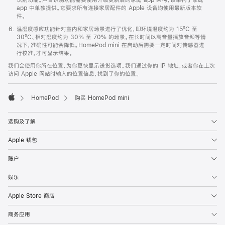
app 中单独提供。它要求所有连接家居配件的 Apple 设备均使用最新版本软
件。
温湿度感应功能针对室内和家居场景进行了优化，即环境温度约为 15ºC 至
30ºC、相对湿度约为 30% 至 70% 的场景。在长时间以高音量播放音频等情
况下，准确性可能会降低。HomePod mini 在启动后需要一定时间对传感器进
行校准，才可显示结果。
我们会使用你所在位置，为你更快显示送货选项。我们通过你的 IP 地址，或者你在上次
访问 Apple 网站时输入的位置信息，找到了你的位置。
HomePod
购买 HomePod mini
Apple
选购及了解
Apple 钱包
账户
娱乐
Apple Store 商店
商务应用