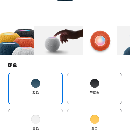
图库
图像
1
图库
图像
2
图库
图像
3
颜色
蓝色
午夜色
白色
黄色