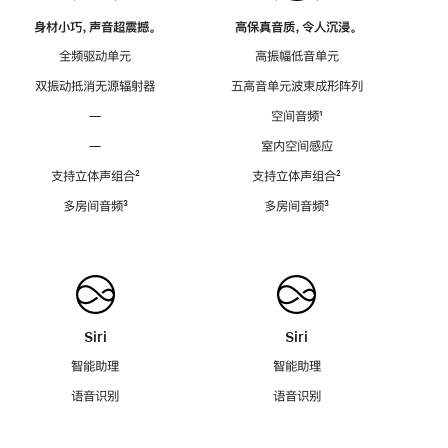
身材小巧，声音超震撼。
高保真音质，令人沉浸。
全频驱动单元
高振幅低音单元
双振动抵消无源辐射器
五高音单元波束成形阵列
—
空间音频
脚
¹
注
—
室内空间感应
支持立体声组合
脚
²
支持立体声组合
脚
²
注
注
多房间音频
脚
³
多房间音频
脚
³
注
注
Siri
Siri
智能助理
智能助理
语音识别
语音识别