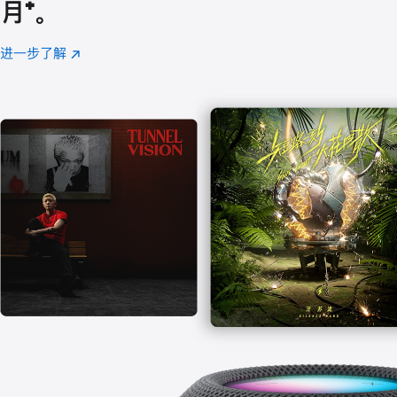
月
脚
⁺。
注
进一步了解
Apple
(在
Music
新
窗
口
中
打
开)