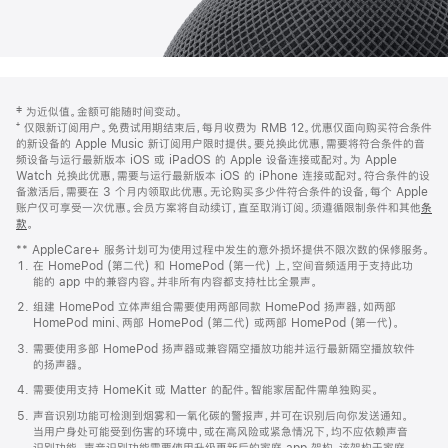
网
脚
‡ 为近似值。金额可能随时间变动。
注
页
⁺ 仅限新订阅用户。免费试用期结束后，每月收费为 RMB 12。优惠仅面向购买符合条件
页
的新设备的 Apple Music 新订阅用户限时提供。要兑换此优惠，需要将符合条件的音
频设备与运行最新版本 iOS 或 iPadOS 的 Apple 设备连接或配对。为 Apple
脚
Watch 兑换此优惠，需要与运行最新版本 iOS 的 iPhone 连接或配对。符合条件的设
备激活后，需要在 3 个月内领取此优惠。无论购买多少件符合条件的设备，每个 Apple
账户仅可享受一次优惠。会员方案将自动续订，直至取消订阅。须遵循限制条件和其他
条
款
。
(在
新
** AppleCare+ 服务计划可为使用过程中发生的意外损坏提供不限次数的保修服务。
窗
在 HomePod (第二代) 和 HomePod (第一代) 上，空间音频适用于支持此功
口
能的 app 中的兼容内容。并非所有内容都支持杜比全景声。
中
打
组建 HomePod 立体声组合需要使用两部同款 HomePod 扬声器，如两部
开)
HomePod mini、两部 HomePod (第二代) 或两部 HomePod (第一代)。
需要使用多部 HomePod 扬声器或兼容隔空播放功能并运行最新隔空播放软件
的扬声器。
需要使用支持 HomeKit 或 Matter 的配件。智能家居配件需单独购买。
声音识别功能可检测到烟雾和一氧化碳的警报声，并可在识别后向你发送通知。
当用户身处可能受到伤害的环境中，或在高风险或紧急情况下，均不应依赖声音
识别功能。声音识别功能需要使用升级更新后的家庭 app 架构，该架构于家庭