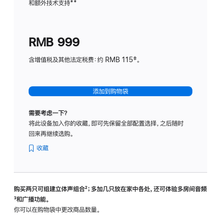
和额外技术支持
脚
**
计
注
划
(适
RMB 999
用
于
含增值税及其他法定税费：约 RMB 115‡。
HomeP
mini)
添加到购物袋
需要考虑一下？
将此设备加入你的收藏，即可先保留全部配置选择，之后随时
回来再继续选购。
收藏
购买两只可组建立体声组合
脚
²；多加几只放在家中各处，还可体验多‍房‍间音频
脚
³和广播功能。
注
注
你可以在购物袋中更改商品数量。