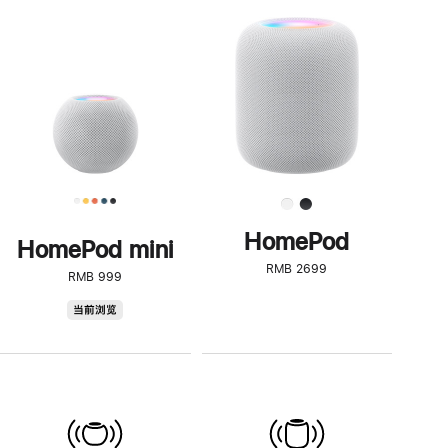
一
步
了
解
HomePod<
HomePod
HomePod mini
RMB 2699
RMB 999
HomePod
当前浏览
mini