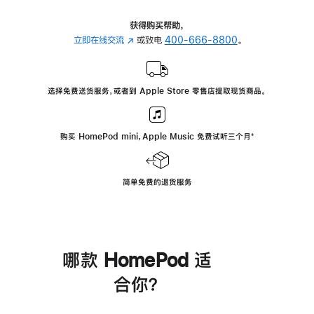
获得购买帮助，
立即在线交流
(在
或致电
400-666-8800
。
新
窗
口
选择免费送货服务，或者到 Apple Store 零售店提取现货商品。
中
打
开)
购买 HomePod mini，Apple Music 免费试听三个月
脚
⁺
注
简单免费的退货服务
哪款 HomePod 适
合你？
进