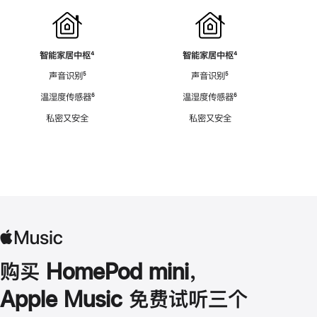
智能家居中枢
脚
⁴
智能家居中枢
脚
⁴
注
注
声音识别
脚
⁵
声音识别
脚
⁵
注
注
温湿度传感器
脚
⁶
温湿度传感器
脚
⁶
注
注
私密又安全
私密又安全
购买 HomePod mini，
Apple Music 免费试听三个