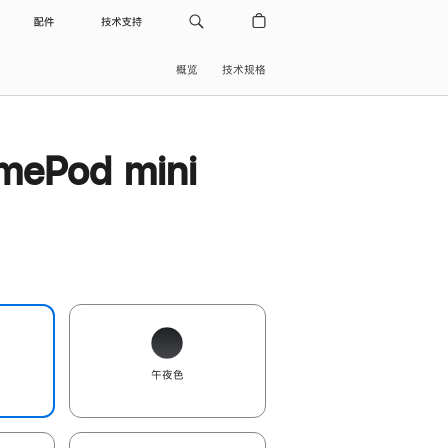
配件
技术支持
概览
技术规格
ePod mini
午夜色