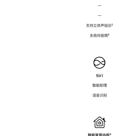
—
—
支持立体声组合
脚
²
注
多房间音频
脚
³
注
Siri
智能助理
语音识别
智能家居中枢
脚
⁴