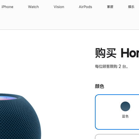
iPhone
Watch
Vision
AirPods
家居
娱乐
购买 Hom
每位顾客限购 2 台。
颜色
蓝色