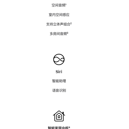
空间音频
脚
¹
注
室内空间感应
支持立体声组合
脚
²
注
多房间音频
脚
³
注
Siri
智能助理
语音识别
智能家居中枢
脚
⁴