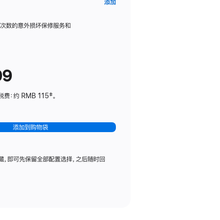
AppleCare+
添加
服
务
限次数的意外损坏保修服务和
计
划
(适
99
用
于
：约 RMB 115‡。
HomePod
mini)
添加到购物袋
藏，即可先保留全部配置选择，之后随时回