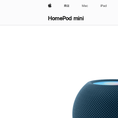
Apple
商店
Mac
iPad
HomePod mini
购
买
HomePod mini