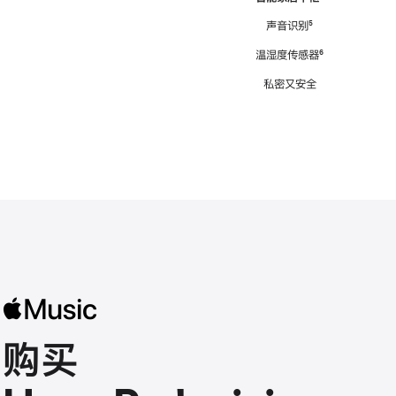
注
声音识别
脚
⁵
注
温湿度传感器
脚
⁶
注
私密又安全
购买