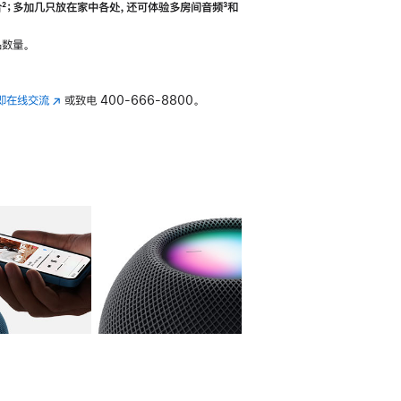
合
脚
²；多加几只放在家中各处，还可体验多‍房‍间音频
脚
³和
注
注
数量。
即在线交流
(在
或致电
400-666-8800。
新
窗
口
中
打
开)
库
图像
4
图库
图像
5