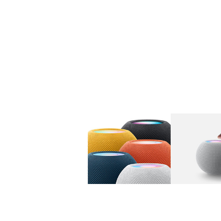
图库
图像
1