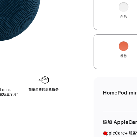
白色
橙色
 mini，
简单免费的退货服务
HomePod min
免费试听三个月
脚
⁺
注
添加 AppleCa
AppleCare+ 服