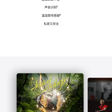
注
声音识别
脚
⁵
注
温湿度传感器
脚
⁶
注
私密又安全