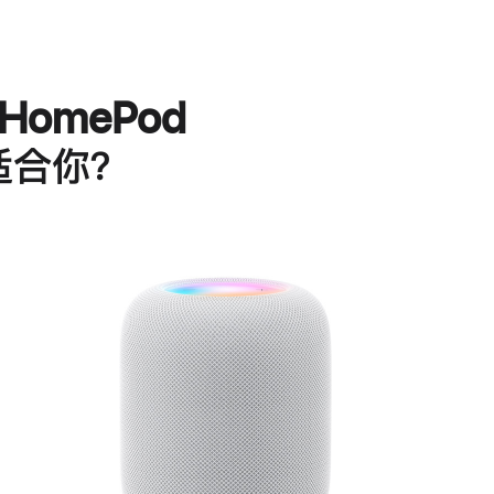
HomePod
适合你？
进
一
步
了
解
HomePod<