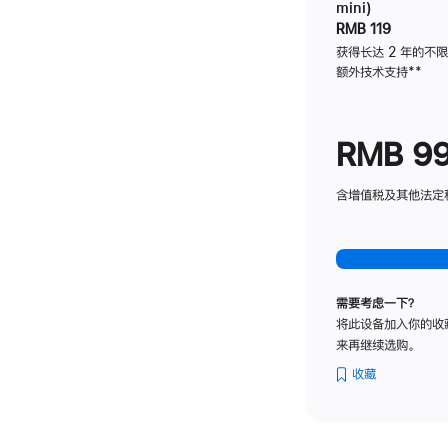
mini)
RMB 119
获得长达 2 年的不
额外技术支持
脚
**
注
RMB 9
含增值税及其他法定税费
需要考虑一下？
将此设备加入你的收
来再继续选购。
收藏