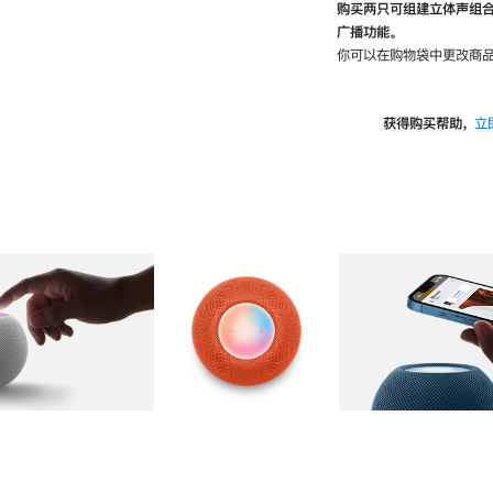
购买两只可组建立体声组
广播功能。
你可以在购物袋中更改商品
获得购买帮助，
立
图库
图像
2
图库
图像
3
图