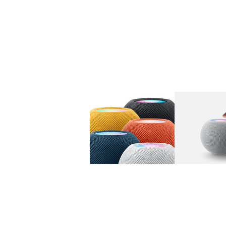
图库
图像
1