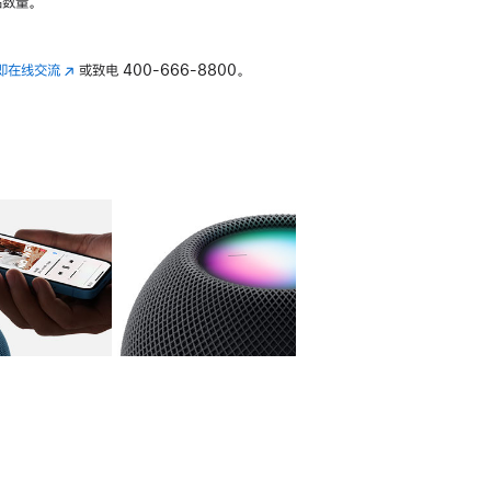
数量。
即在线交流
(在
或致电
400-666-8800。
新
窗
口
中
打
开)
库
图像
4
图库
图像
5