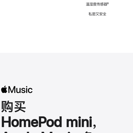
注
温湿度传感器
脚
⁶
注
私密又安全
购买
HomePod mini，