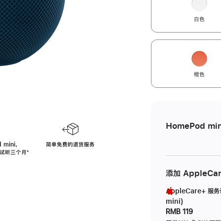
白色
橙色
HomePod min
 mini，
简单免费的退货服务
免费试听三个月
脚
⁺
注
添加 AppleCa
AppleCare+ 服
mini)
RMB 119