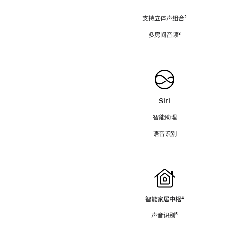
—
支持立体声组合
脚
²
注
多房间音频
脚
³
注
Siri
智能助理
语音识别
智能家居中枢
脚
⁴
注
声音识别
脚
⁵