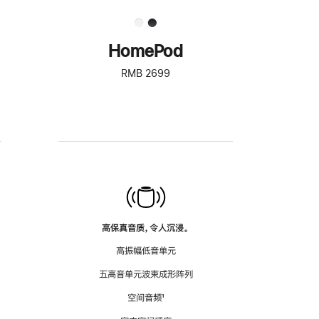
HomePod
RMB 2699
高保真音质，令人沉浸。
高振幅低音单元
五高音单元波束成形阵列
空间音频
脚
¹
注