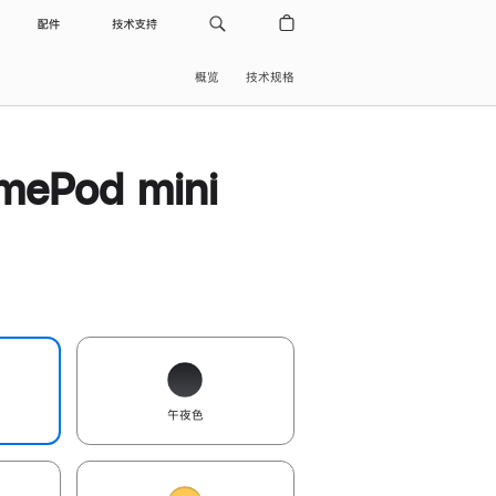
配件
技术支持
概览
技术规格
ePod mini
午夜色