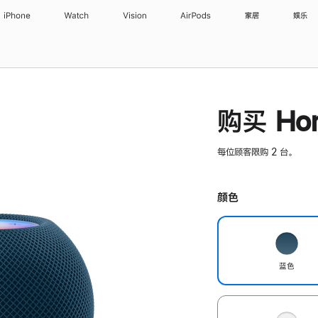
iPhone
Watch
Vision
AirPods
家居
娱乐
购买 Hom
每位顾客限购 2 台。
颜色
蓝色