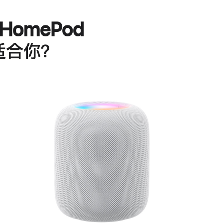
HomePod
适合你？
进
一
步
了
解
HomePod<