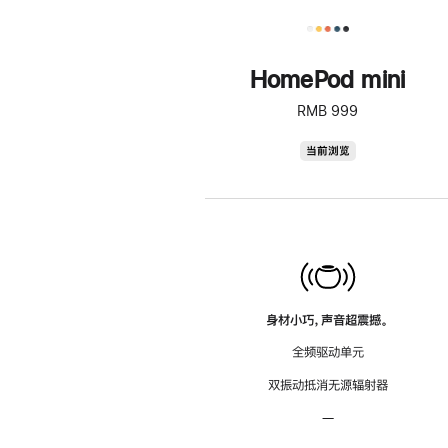
HomePod mini
RMB 999
HomePod
当前浏览
mini
身材小巧，声音超震撼。
全频驱动单元
双振动抵消无源辐射器
—