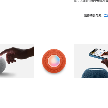
你可以在购物袋中更改商品
获得购买帮助，
立
图库
图像
2
图库
图像
3
图