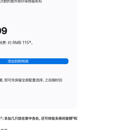
务
限次数的意外损坏保修服务和
计
划
(适
99
用
于
：约 RMB 115‡。
HomePod
mini)
添加到购物袋
藏，即可先保留全部配置选择，之后随时回
合
脚
²；多加几只放在家中各处，还可体验多‍房‍间音频
脚
³和
注
注