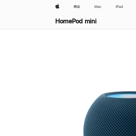
Apple
商店
Mac
iPad
HomePod mini
购
买
HomePod mini