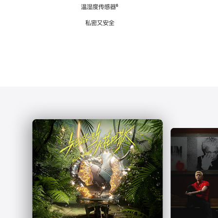
注
温湿度传感器
脚
⁶
注
私密又安全