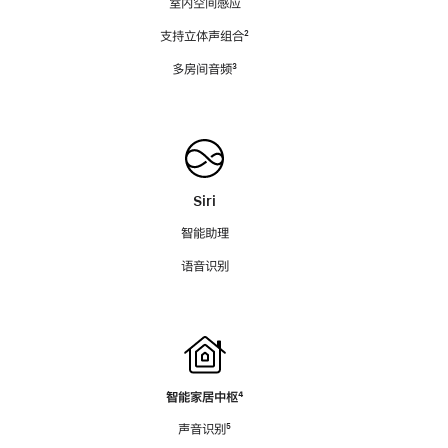
室内空间感应
支持立体声组合
脚
²
注
多房间音频
脚
³
注
Siri
智能助理
语音识别
智能家居中枢
脚
⁴
注
声音识别
脚
⁵