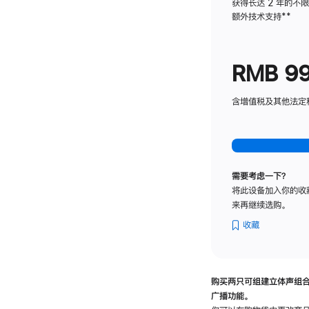
获得长达 2 年的不
额外技术支持
脚
**
注
RMB 9
含增值税及其他法定税费
需要考虑一下？
将此设备加入你的收
来再继续选购。
收藏
购买两只可组建立体声组
广播功能。