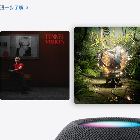
注
进一步了解
Apple
(在
Music
新
窗
口
中
打
开)