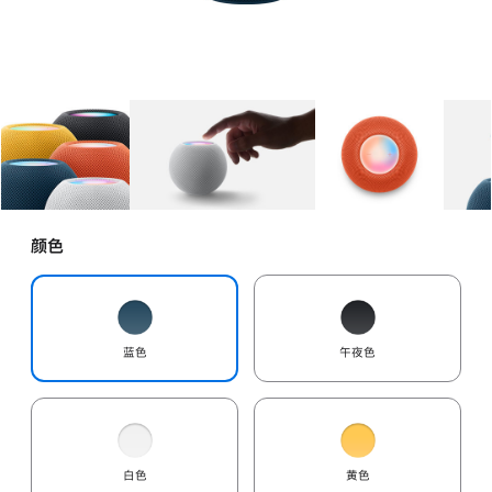
图库
图像
1
图库
图像
2
图库
图像
3
颜色
蓝色
午夜色
白色
黄色