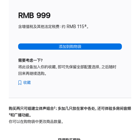
划
(适
RMB 999
用
于
含增值税及其他法定税费：约 RMB 115‡。
HomeP
mini)
添加到购物袋
需要考虑一下？
将此设备加入你的收藏，即可先保留全部配置选择，之后随时
回来再继续选购。
收藏
购买两只可组建立体声组合
脚
²；多加几只放在家中各处，还可体验多‍房‍间音频
脚
³和广播功能。
注
注
你可以在购物袋中更改商品数量。
获得购买帮助，