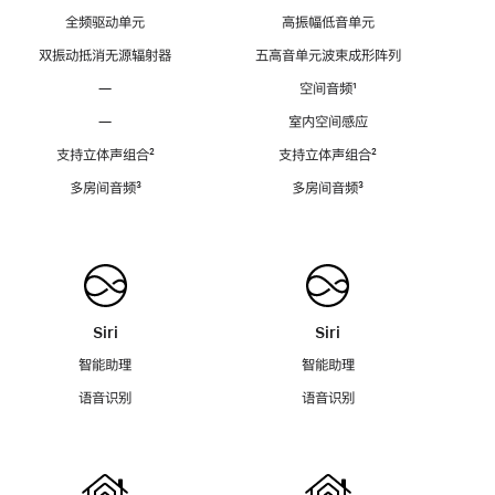
全频驱动单元
高振幅低音单元
双振动抵消无源辐射器
五高音单元波束成形阵列
—
空间音频
脚
¹
注
—
室内空间感应
支持立体声组合
脚
²
支持立体声组合
脚
²
注
注
多房间音频
脚
³
多房间音频
脚
³
注
注
Siri
Siri
智能助理
智能助理
语音识别
语音识别