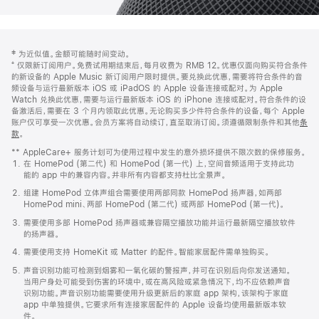
网
脚
‡ 为近似值。金额可能随时间变动。
注
页
⁺ 仅限新订阅用户。免费试用期结束后，每月收费为 RMB 12。优惠仅面向购买符合条件
页
的新设备的 Apple Music 新订阅用户限时提供。要兑换此优惠，需要将符合条件的音
频设备与运行最新版本 iOS 或 iPadOS 的 Apple 设备连接或配对。为 Apple
脚
Watch 兑换此优惠，需要与运行最新版本 iOS 的 iPhone 连接或配对。符合条件的设
备激活后，需要在 3 个月内领取此优惠。无论购买多少件符合条件的设备，每个 Apple
账户仅可享受一次优惠。会员方案将自动续订，直至取消订阅。须遵循限制条件和其他
条
款
。
(在
新
** AppleCare+ 服务计划可为使用过程中发生的意外损坏提供不限次数的保修服务。
窗
在 HomePod (第二代) 和 HomePod (第一代) 上，空间音频适用于支持此功
口
能的 app 中的兼容内容。并非所有内容都支持杜比全景声。
中
打
组建 HomePod 立体声组合需要使用两部同款 HomePod 扬声器，如两部
开)
HomePod mini、两部 HomePod (第二代) 或两部 HomePod (第一代)。
需要使用多部 HomePod 扬声器或兼容隔空播放功能并运行最新隔空播放软件
的扬声器。
需要使用支持 HomeKit 或 Matter 的配件。智能家居配件需单独购买。
声音识别功能可检测到烟雾和一氧化碳的警报声，并可在识别后向你发送通知。
当用户身处可能受到伤害的环境中，或在高风险或紧急情况下，均不应依赖声音
识别功能。声音识别功能需要使用升级更新后的家庭 app 架构，该架构于家庭
app 中单独提供。它要求所有连接家居配件的 Apple 设备均使用最新版本软
件。