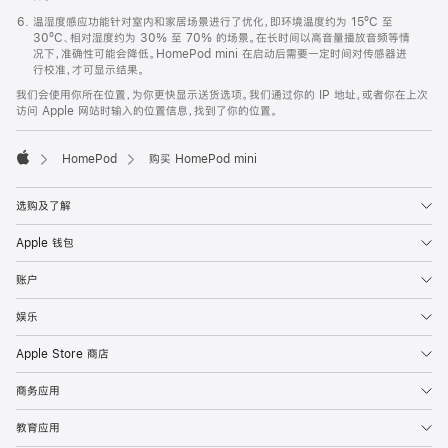
温湿度感应功能针对室内和家居场景进行了优化，即环境温度约为 15ºC 至
30ºC、相对湿度约为 30% 至 70% 的场景。在长时间以高音量播放音频等情
况下，准确性可能会降低。HomePod mini 在启动后需要一定时间对传感器进
行校准，才可显示结果。
我们会使用你所在位置，为你更快显示送货选项。我们通过你的 IP 地址，或者你在上次
访问 Apple 网站时输入的位置信息，找到了你的位置。
HomePod
购买 HomePod mini
Apple
选购及了解
Apple 钱包
账户
娱乐
Apple Store 商店
商务应用
教育应用