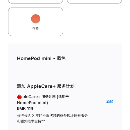
橙色
HomePod mini - 蓝色
添加 AppleCare+ 服务计划
AppleCare+ 服务计划 (适用于
AppleC
添加
HomePod mini)
服
RMB 119
务
获得长达 2 年的不限次数的意外损坏保修服务
和额外技术支持
脚
**
计
注