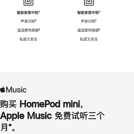
智能家居中枢
脚
⁴
智能家居中枢
脚
⁴
注
注
声音识别
脚
⁵
声音识别
脚
⁵
注
注
温湿度传感器
脚
⁶
温湿度传感器
脚
⁶
注
注
私密又安全
私密又安全
购买 HomePod mini，
Apple Music 免费试听三个
月
脚
⁺。