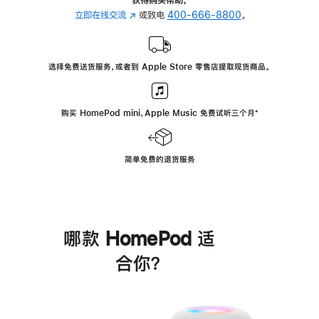
立即在线交流
(在
或致电
400-666-8800
。
新
窗
口
选择免费送货服务，或者到 Apple Store 零售店提取现货商品。
中
打
开)
购买 HomePod mini，Apple Music 免费试听三个月
脚
⁺
注
简单免费的退货服务
哪款 HomePod 适
合你？
进
一
步