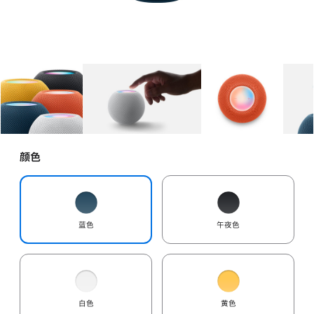
图库
图像
1
图库
图像
2
图库
图像
3
颜色
蓝色
午夜色
白色
黄色