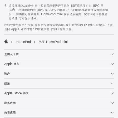
温湿度感应功能针对室内和家居场景进行了优化，即环境温度约为 15ºC 至
30ºC、相对湿度约为 30% 至 70% 的场景。在长时间以高音量播放音频等情
况下，准确性可能会降低。HomePod mini 在启动后需要一定时间对传感器进
行校准，才可显示结果。
我们会使用你所在位置，为你更快显示送货选项。我们通过你的 IP 地址，或者你在上次
访问 Apple 网站时输入的位置信息，找到了你的位置。
HomePod
购买 HomePod mini
Apple
选购及了解
Apple 钱包
账户
娱乐
Apple Store 商店
商务应用
教育应用