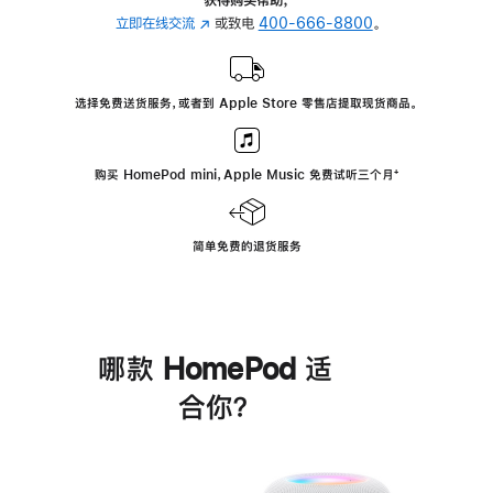
立即在线交流
(在
或致电
400-666-8800
。
新
窗
口
选择免费送货服务，或者到 Apple Store 零售店提取现货商品。
中
打
开)
购买 HomePod mini，Apple Music 免费试听三个月
脚
⁺
注
简单免费的退货服务
哪款 HomePod 适
合你？
进
一
步