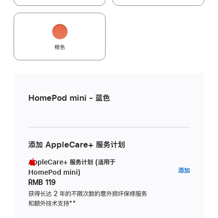
橙色
HomePod mini - 蓝色
添加 AppleCare+ 服务计划
AppleCare+ 服务计划 (适用于
AppleC
添加
HomePod mini)
服
RMB 119
务
获得长达 2 年的不限次数的意外损坏保修服务
和额外技术支持
脚
**
计
注