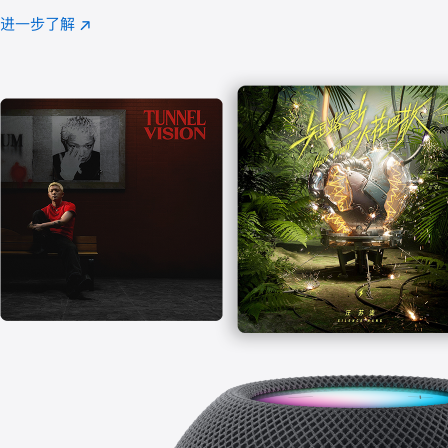
注
进一步了解
Apple
(在
Music
新
窗
口
中
打
开)