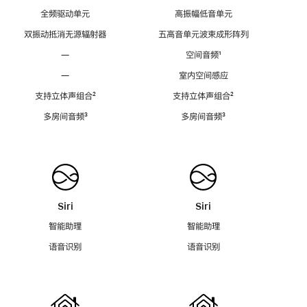
全频驱动单元
高振幅低音单元
双振动抵消无源辐射器
五高音单元波束成形阵列
—
空间音频
脚
¹
注
—
室内空间感应
支持立体声组合
脚
²
支持立体声组合
脚
²
注
注
多房间音频
脚
³
多房间音频
脚
³
注
注
Siri
Siri
智能助理
智能助理
语音识别
语音识别