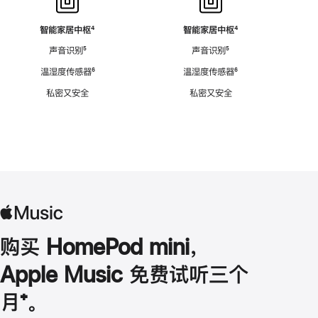
智能家居中枢
脚
⁴
智能家居中枢
脚
⁴
注
注
声音识别
脚
⁵
声音识别
脚
⁵
注
注
温湿度传感器
脚
⁶
温湿度传感器
脚
⁶
注
注
私密又安全
私密又安全
购买 HomePod mini，
Apple Music 免费试听三个
月
脚
⁺。