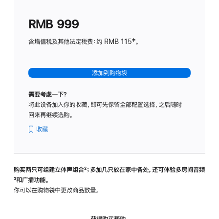
划
(适
RMB 999
用
于
含增值税及其他法定税费：约 RMB 115‡。
HomeP
mini)
添加到购物袋
需要考虑一下？
将此设备加入你的收藏，即可先保留全部配置选择，之后随时
回来再继续选购。
收藏
购买两只可组建立体声组合
脚
²；多加几只放在家中各处，还可体验多‍房‍间音频
脚
³和广播功能。
注
注
你可以在购物袋中更改商品数量。
获得购买帮助，