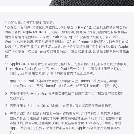
网
脚
‡ 为近似值。金额可能随时间变动。
注
页
⁺ 仅限新订阅用户。免费试用期结束后，每月收费为 RMB 12。优惠仅面向购买符合条件
页
的新设备的 Apple Music 新订阅用户限时提供。要兑换此优惠，需要将符合条件的音
频设备与运行最新版本 iOS 或 iPadOS 的 Apple 设备连接或配对。为 Apple
脚
Watch 兑换此优惠，需要与运行最新版本 iOS 的 iPhone 连接或配对。符合条件的设
备激活后，需要在 3 个月内领取此优惠。无论购买多少件符合条件的设备，每个 Apple
账户仅可享受一次优惠。会员方案将自动续订，直至取消订阅。须遵循限制条件和其他
条
款
。
(在
新
** AppleCare+ 服务计划可为使用过程中发生的意外损坏提供不限次数的保修服务。
窗
在 HomePod (第二代) 和 HomePod (第一代) 上，空间音频适用于支持此功
口
能的 app 中的兼容内容。并非所有内容都支持杜比全景声。
中
打
组建 HomePod 立体声组合需要使用两部同款 HomePod 扬声器，如两部
开)
HomePod mini、两部 HomePod (第二代) 或两部 HomePod (第一代)。
需要使用多部 HomePod 扬声器或兼容隔空播放功能并运行最新隔空播放软件
的扬声器。
需要使用支持 HomeKit 或 Matter 的配件。智能家居配件需单独购买。
声音识别功能可检测到烟雾和一氧化碳的警报声，并可在识别后向你发送通知。
当用户身处可能受到伤害的环境中，或在高风险或紧急情况下，均不应依赖声音
识别功能。声音识别功能需要使用升级更新后的家庭 app 架构，该架构于家庭
app 中单独提供。它要求所有连接家居配件的 Apple 设备均使用最新版本软
件。